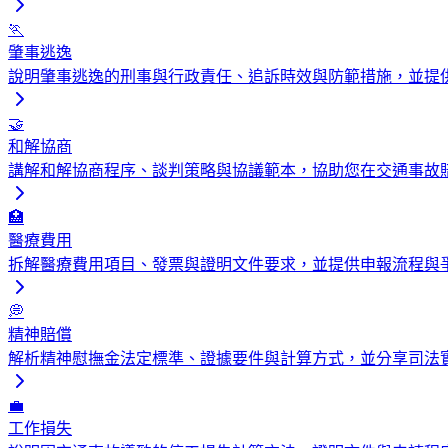
🏃
肇事逃逸
說明肇事逃逸的刑事與行政責任、追訴時效與防範措施，並提
🤝
和解協商
講解和解協商程序、談判策略與協議範本，協助您在交通事故
🏥
醫療費用
拆解醫療費用項目、發票與證明文件要求，並提供申報流程與
💭
精神賠償
解析精神慰撫金法定標準、證據要件與計算方式，並分享司法
💼
工作損失