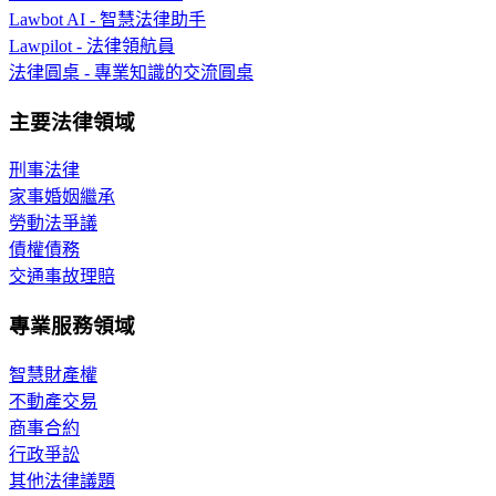
Lawbot AI - 智慧法律助手
Lawpilot - 法律領航員
法律圓桌 - 專業知識的交流圓桌
主要法律領域
刑事法律
家事婚姻繼承
勞動法爭議
債權債務
交通事故理賠
專業服務領域
智慧財產權
不動產交易
商事合約
行政爭訟
其他法律議題