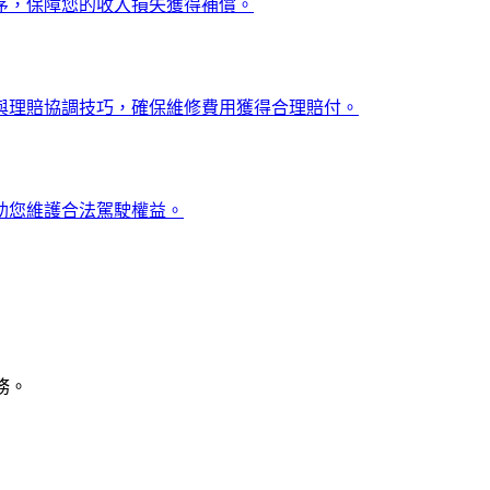
序，保障您的收入損失獲得補償。
與理賠協調技巧，確保維修費用獲得合理賠付。
助您維護合法駕駛權益。
務。