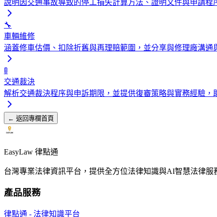
說明因交通事故導致的停工損失計算方法、證明文件與申請程
🔧
車輛維修
涵蓋修車估價、扣除折舊與再理賠範圍，並分享與修理廠溝通
🚦
交通裁決
解析交通裁決程序與申訴期限，並提供復審策略與實務經驗，
← 返回專欄首頁
EasyLaw 律點通
台灣專業法律資訊平台，提供全方位法律知識與AI智慧法律服
產品服務
律點通 - 法律知識平台