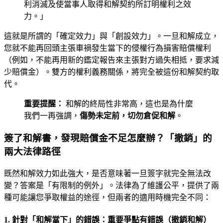
利消滅及使當事人取得和解契約所訂明權利之效
力。」
這就是所謂的「確定效力」與「創設效力」。一旦和解成立，
您就不能再回頭主張車禍發生當下的侵權行為損害賠償權利
（例如，不能再用新的鑑定報告來主張對方過失相抵，要求減
少賠償金）。雙方的權利義務關係，將完全被這份和解契約取
代。
重要提醒：
和解的終局性非常高，這也是為什麼
我們一再強調，
傷勢未定前，切勿倉促和解
。
簽了和解書，發現賠償金不足怎麼辦？「撤銷」的
兩大法律路徑
既然和解效力如此強大，是否意味著一旦簽字就完全無法改
變？答案是「有限制的例外」。法律為了維護公平，提供了兩
種可能讓您爭取權益的途徑，但兩者的適用時機完全不同：
1. 針對「和解當下」的錯誤：重要爭點有錯誤（撤銷和解）