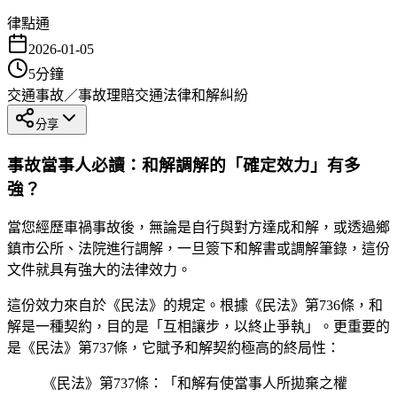
律點通
2026-01-05
5
分鐘
交通事故／事故理賠
交通法律
和解糾紛
分享
事故當事人必讀：和解調解的「確定效力」有多
強？
當您經歷車禍事故後，無論是自行與對方達成和解，或透過鄉
鎮市公所、法院進行調解，一旦簽下和解書或調解筆錄，這份
文件就具有強大的法律效力。
這份效力來自於《民法》的規定。根據《民法》第736條，和
解是一種契約，目的是「互相讓步，以終止爭執」。更重要的
是《民法》第737條，它賦予和解契約極高的終局性：
《民法》第737條：「和解有使當事人所拋棄之權