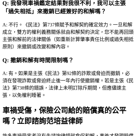
Q:
我發現車禍鑑定結果對我很不利，我可以主張
「過失相抵」來撤銷已經簽好的和解嗎？
A:
不行。《民法》第737條賦予和解契約確定效力。一旦和解
成立，雙方的權利義務關係就由和解契約決定，您不能再回頭
主張和解前的法律關係（如重新計算肇事責任比例或過失相抵
原則）來撤銷或改變和解內容。
Q:
撤銷和解有時間限制嗎？
A:
有。如果是主張《民法》第92條的詐欺或脅迫而撤銷，必
須在發現詐欺或脅迫終止後一年內行使撤銷權。若是主張《民
法》第738條的錯誤，法律上未明訂除斥期間，但應儘速主
張，以免權利睡著。
車禍受傷，保險公司給的賠償真的公平
嗎？立即諮詢范培益律師
許多車禍受害者沒有先諮詢律師就倉促和解，事後才發現賠償