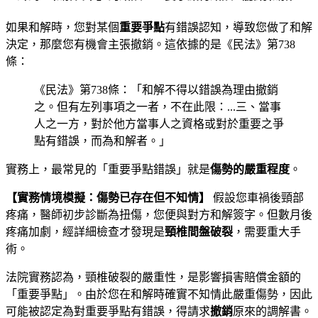
如果和解時，您對某個
重要爭點
有錯誤認知，導致您做了和解
決定，那麼您有機會主張撤銷。這依據的是《民法》第738
條：
《民法》第738條：「和解不得以錯誤為理由撤銷
之。但有左列事項之一者，不在此限：...三、當事
人之一方，對於他方當事人之資格或對於重要之爭
點有錯誤，而為和解者。」
實務上，最常見的「重要爭點錯誤」就是
傷勢的嚴重程度
。
【實務情境模擬：傷勢已存在但不知情】
假設您車禍後頸部
疼痛，醫師初步診斷為扭傷，您便與對方和解簽字。但數月後
疼痛加劇，經詳細檢查才發現是
頸椎間盤破裂
，需要重大手
術。
法院實務認為，頸椎破裂的嚴重性，是影響損害賠償金額的
「重要爭點」。由於您在和解時確實不知情此嚴重傷勢，因此
可能被認定為對重要爭點有錯誤，得請求
撤銷
原來的調解書。