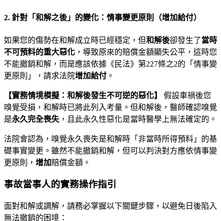
2. 針對「和解之後」的變化：情事變更原則（增加給付）
如果您的傷勢在和解成立時已經穩定，但
和解後
卻發生了
當時
不可預料的重大惡化
，導致原來的賠償金額顯失公平，這時您
不能撤銷和解，而是應該依據《民法》第227條之2的「情事變
更原則」，請求法院
增加給付
。
【實務情境模擬：和解後發生不可逆的惡化】
假設車禍後您
嗅覺受損，和解時已將此列入考量。但和解後，醫師確認嗅覺
是
永久完全喪失
，且此永久性惡化是當時醫學上無法確定的。
法院會認為，嗅覺永久喪失是和解時「非當時所得預料」的基
礎事實變更。雖然不能撤銷和解，但可以判決對方應依情事變
更原則，
增加
賠償金額。
事故當事人的實務操作指引
面對和解或調解，請務必掌握以下關鍵步驟，以避免日後陷入
無法撤銷的困境：