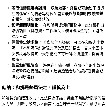
等待傷勢穩定再談判：
涉及頭部、脊椎或可能留下後遺
症的傷害，請務必等待醫師開立
最終診斷證明
或
殘障鑑
定報告
，確認預後狀況。
和解範圍明確化：
在和解書或調解筆錄中，應詳細列出
賠償項目（醫療費、工作損失、精神慰撫金等），避免
模糊不清。
保留特定請求權：
若傷勢仍有疑慮，可以在和解書中載
明：「本和解僅針對現有傷勢及已知損害，若未來因本
次事故導致特定重大手術或不可逆轉之後遺症，
保留
請
求權。」
警局和解風險高：
避免在情緒不穩、資訊不全的事故現
場或警局倉促簽訂和解，建議透過合法的調解委員會或
法院程序進行。
結論：和解是終局決定，謹慎為上
和解契約的確定效力，是法律為了讓爭議畫下句點所賦予的強
大力量。對於事故當事人而言，這意味著一旦簽字，就必須承