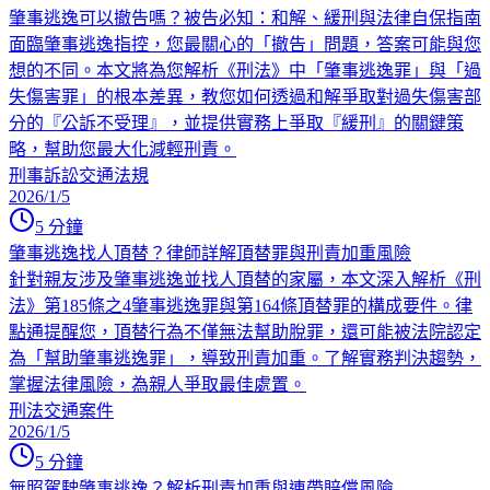
肇事逃逸可以撤告嗎？被告必知：和解、緩刑與法律自保指南
面臨肇事逃逸指控，您最關心的「撤告」問題，答案可能與您
想的不同。本文將為您解析《刑法》中「肇事逃逸罪」與「過
失傷害罪」的根本差異，教您如何透過和解爭取對過失傷害部
分的『公訴不受理』，並提供實務上爭取『緩刑』的關鍵策
略，幫助您最大化減輕刑責。
刑事訴訟
交通法規
2026/1/5
5
分鐘
肇事逃逸找人頂替？律師詳解頂替罪與刑責加重風險
針對親友涉及肇事逃逸並找人頂替的家屬，本文深入解析《刑
法》第185條之4肇事逃逸罪與第164條頂替罪的構成要件。律
點通提醒您，頂替行為不僅無法幫助脫罪，還可能被法院認定
為「幫助肇事逃逸罪」，導致刑責加重。了解實務判決趨勢，
掌握法律風險，為親人爭取最佳處置。
刑法
交通案件
2026/1/5
5
分鐘
無照駕駛肇事逃逸？解析刑責加重與連帶賠償風險