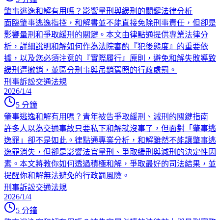
肇事逃逸和解有用嗎？影響量刑與緩刑的關鍵法律分析
面臨肇事逃逸指控，和解書並不能直接免除刑事責任，但卻是
影響量刑和爭取緩刑的關鍵。本文由律點通提供專業法律分
析，詳細說明和解如何作為法院審酌『犯後態度』的重要依
據，以及您必須注意的『實際履行』原則，避免和解失敗導致
緩刑遭撤銷，並區分刑事與吊銷駕照的行政處罰。
刑事訴訟
交通法規
2026/1/4
5
分鐘
肇事逃逸和解有用嗎？青年被告爭取緩刑、減刑的關鍵指南
許多人以為交通事故只要私下和解就沒事了，但面對「肇事逃
逸罪」卻不是如此。律點通專業分析，和解雖然不能讓肇事逃
逸罪消失，但卻是影響法官量刑、爭取緩刑與減刑的決定性因
素。本文將教你如何透過積極和解，爭取最好的司法結果，並
提醒你和解無法避免的行政罰風險。
刑事訴訟
交通法規
2026/1/4
5
分鐘