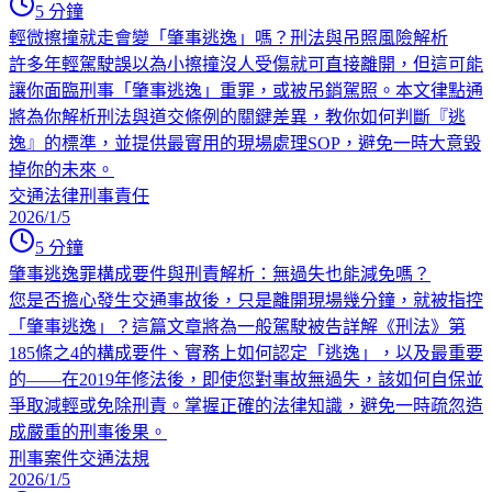
5
分鐘
輕微擦撞就走會變「肇事逃逸」嗎？刑法與吊照風險解析
許多年輕駕駛誤以為小擦撞沒人受傷就可直接離開，但這可能
讓你面臨刑事「肇事逃逸」重罪，或被吊銷駕照。本文律點通
將為你解析刑法與道交條例的關鍵差異，教你如何判斷『逃
逸』的標準，並提供最實用的現場處理SOP，避免一時大意毀
掉你的未來。
交通法律
刑事責任
2026/1/5
5
分鐘
肇事逃逸罪構成要件與刑責解析：無過失也能減免嗎？
您是否擔心發生交通事故後，只是離開現場幾分鐘，就被指控
「肇事逃逸」？這篇文章將為一般駕駛被告詳解《刑法》第
185條之4的構成要件、實務上如何認定「逃逸」，以及最重要
的——在2019年修法後，即使您對事故無過失，該如何自保並
爭取減輕或免除刑責。掌握正確的法律知識，避免一時疏忽造
成嚴重的刑事後果。
刑事案件
交通法規
2026/1/5