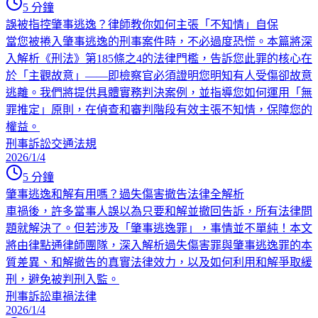
5
分鐘
誤被指控肇事逃逸？律師教你如何主張「不知情」自保
當您被捲入肇事逃逸的刑事案件時，不必過度恐慌。本篇將深
入解析《刑法》第185條之4的法律門檻，告訴您此罪的核心在
於「主觀故意」——即檢察官必須證明您明知有人受傷卻故意
逃離。我們將提供具體實務判決案例，並指導您如何運用「無
罪推定」原則，在偵查和審判階段有效主張不知情，保障您的
權益。
刑事訴訟
交通法規
2026/1/4
5
分鐘
肇事逃逸和解有用嗎？過失傷害撤告法律全解析
車禍後，許多當事人誤以為只要和解並撤回告訴，所有法律問
題就解決了。但若涉及「肇事逃逸罪」，事情並不單純！本文
將由律點通律師團隊，深入解析過失傷害罪與肇事逃逸罪的本
質差異、和解撤告的真實法律效力，以及如何利用和解爭取緩
刑，避免被判刑入監。
刑事訴訟
車禍法律
2026/1/4