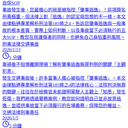
自保SOP
事故發生後，您最擔心的就是被指控「肇事逃逸」！這項罪名
刑責極重，但法律上對『逃逸』的認定與您想的不一樣。本文
由律點通專業解析刑法第185條之4，告訴您肇事逃逸與一般事
故的根本差異、實務上如何判斷，以及事故當下必須執行的五
大SOP，教您在保護傷者的同時，也避免自己身陷重刑風險。
刑事法律
交通事故
2026/1/13
5
分鐘
車禍後不知情離開現場？解析肇事逃逸無罪判例的關鍵「主觀
犯意」
發生交通事故後，許多當事人擔心被指控「肇事逃逸」。本文
由律點通專業解析刑法第185條之4的法律核心：法院判決無罪
的關鍵，往往在於檢察官未能證明駕駛人主觀上「知悉」發生
死傷。我們將透過實務案例，教您如何證明自己並非故意逃
逸，並提供事故當下必須履行的在場義務，保障您的權益。
交通法律
刑事責任
2026/1/5
5
分鐘