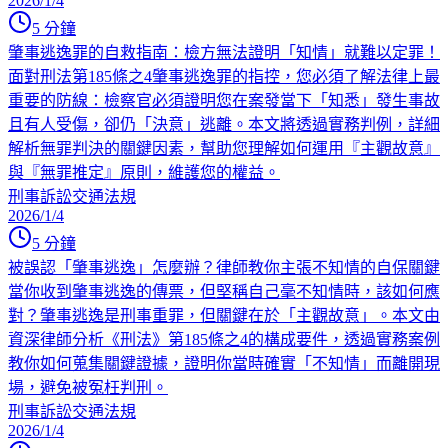
2026/1/4
5
分鐘
肇事逃逸罪的自救指南：檢方無法證明「知情」就難以定罪！
面對刑法第185條之4肇事逃逸罪的指控，您必須了解法律上最
重要的防線：檢察官必須證明您在案發當下「知悉」發生事故
且有人受傷，卻仍「決意」逃離。本文將透過實務判例，詳細
解析無罪判決的關鍵因素，幫助您理解如何運用『主觀故意』
與『無罪推定』原則，維護您的權益。
刑事訴訟
交通法規
2026/1/4
5
分鐘
被誤認「肇事逃逸」怎麼辦？律師教你主張不知情的自保關鍵
當你收到肇事逃逸的傳票，但堅稱自己毫不知情時，該如何應
對？肇事逃逸是刑事重罪，但關鍵在於「主觀故意」。本文由
資深律師分析《刑法》第185條之4的構成要件，透過實務案例
教你如何蒐集關鍵證據，證明你當時確實「不知情」而離開現
場，避免被冤枉判刑。
刑事訴訟
交通法規
2026/1/4