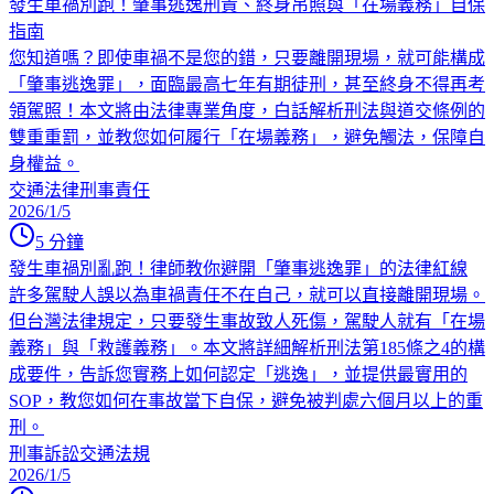
發生車禍別跑！肇事逃逸刑責、終身吊照與「在場義務」自保
指南
您知道嗎？即使車禍不是您的錯，只要離開現場，就可能構成
「肇事逃逸罪」，面臨最高七年有期徒刑，甚至終身不得再考
領駕照！本文將由法律專業角度，白話解析刑法與道交條例的
雙重重罰，並教您如何履行「在場義務」，避免觸法，保障自
身權益。
交通法律
刑事責任
2026/1/5
5
分鐘
發生車禍別亂跑！律師教你避開「肇事逃逸罪」的法律紅線
許多駕駛人誤以為車禍責任不在自己，就可以直接離開現場。
但台灣法律規定，只要發生事故致人死傷，駕駛人就有「在場
義務」與「救護義務」。本文將詳細解析刑法第185條之4的構
成要件，告訴您實務上如何認定「逃逸」，並提供最實用的
SOP，教您如何在事故當下自保，避免被判處六個月以上的重
刑。
刑事訴訟
交通法規
2026/1/5