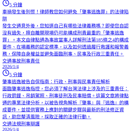
5
分鐘
車禍發生後別慌！律師教您如何避免「肇事逃逸罪」的法律陷
阱
發生交通意外後，您知道自己有哪些法律義務嗎？即使您自認
沒有過失，擅自離開現場仍可能構成刑責最重的「肇事逃逸
罪」。本文由律點通為事故當事人詳解刑法第185條之4的構成
要件、在場義務的認定標準，以及如何透過履行救護和報警義
務，保障自身權益並避免面臨刑事、民事及行政三重責任。
交通事故
刑事責任
2026/1/4
5
分鐘
肇事逃逸被告自保指南：行政、刑事與民事責任解析
面臨肇事逃逸指控，您必須了解台灣法律上涉及的三重責任：
行政罰鍰、吊銷駕照、刑事徒刑及民事賠償。這篇文章將律點
通的專業法律分析，以被告視角解析『肇事』與『逃逸』的構
成要件，並提供實務上應對的關鍵步驟與最新的刑法修正資
訊，助您釐清風險，採取正確的法律行動。
交通法規
刑事辯護
2026/1/4