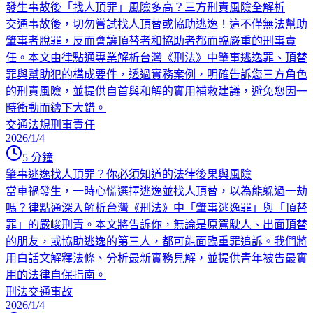
發生事故後「找人頂罪」風險多高？三方刑責風險全解析
交通事故後，切勿嘗試找人頂替或協助逃逸！這不僅無法幫助
肇事者脫罪，反而會讓頂替者和協助者都面臨嚴重的刑事責
任。本文由律點通專業解析台灣《刑法》中肇事逃逸罪、頂替
罪與幫助犯的構成要件，透過實務案例，明確告訴您三方角色
的刑責風險，並提供自首與和解的實用補救建議，避免您因一
時衝動而鑄下大錯。
交通法規
刑事責任
2026/1/4
5
分鐘
肇事逃逸找人頂罪？你必須知道的法律後果與風險
當車禍發生，一時心慌選擇逃逸並找人頂替，以為能躲過一劫
嗎？律點通深入解析台灣《刑法》中「肇事逃逸罪」與「頂替
罪」的嚴峻刑責。本文將告訴你，無論是原駕駛人、出面頂替
的朋友，或協助逃逸的第三人，都可能面臨重罪追訴。我們將
用白話文解釋法條、分析最新實務見解，並提供青年被告最實
用的法律自保指南。
刑法
交通事故
2026/1/4