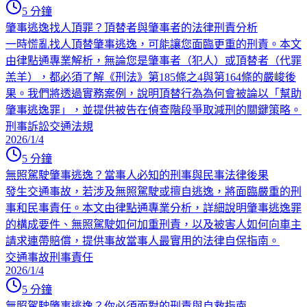
5
分鐘
肇事逃逸找人頂罪？頂替者與肇事者的法律刑責分析
一時慌亂找人頂替肇事逃逸，可能讓您面臨更重的刑責。本文
由律點通專業解析，無論您是肇事者（犯人）或頂替者（代罪
羔羊），都必須了解《刑法》第185條之4與第164條的嚴峻後
果。我們將透過實務案例，說明頂替行為為何會被論以「幫助
肇事逃逸罪」，並提供被告在偵查階段爭取減刑的關鍵策略。
刑事訴訟
交通法規
2026/1/4
5
分鐘
無照駕駛肇事逃逸？當事人必知的刑事與民事法律後果
發生交通事故，若涉及無照駕駛或擅自逃逸，將面臨嚴重的刑
事和民事責任。本文由律點通專業分析，詳細說明肇事逃逸罪
的構成要件、無照駕駛如何加重刑責，以及被害人如何向車主
請求連帶賠償，提供事故當事人最實用的法律自保指南。
交通事故
刑事責任
2026/1/4
5
分鐘
無照駕駛肇事逃逸？你必須面對的刑責與自救指南