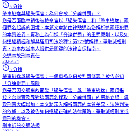
5
分鐘
肇事逃逸與過失傷害：為何會被「分論併罰」？
您是否面臨車禍後被檢察官以「過失傷害」和「肇事逃逸」兩
個罪名起訴的困境？本篇文章將由律點通為您解析這兩種犯罪
的本質差異、實務上為何採「分論併罰」的重罰原則，以及如
何透過積極和解與運用司法院釋字第777號解釋，爭取減輕刑
責，為事故當事人提供最關鍵的法律自保指南。
交通事故
刑事責任
2026/1/4
5
分鐘
肇事逃逸與過失傷害：一個車禍為何被判兩條罪？被告必知
「分論併罰」風險
您是否因交通事故面臨「過失傷害」與「肇事逃逸」兩項指
控？台灣實務界對這兩罪名採取「分論併罰」的嚴格立場，導
致刑責大幅增加。本文將深入解析兩罪的本質差異、法院判決
的依據，以及被告如何透過正確的法律策略，爭取減輕刑度或
緩刑的機會。
刑事訴訟
交通法規