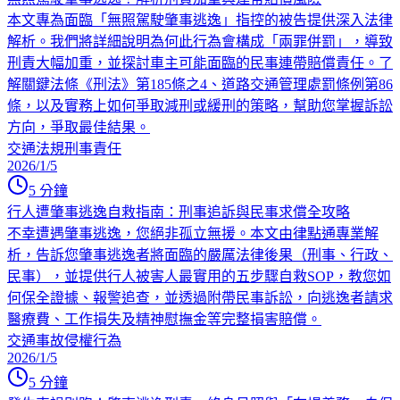
本文專為面臨「無照駕駛肇事逃逸」指控的被告提供深入法律
解析。我們將詳細說明為何此行為會構成「兩罪併罰」，導致
刑責大幅加重，並探討車主可能面臨的民事連帶賠償責任。了
解關鍵法條《刑法》第185條之4、道路交通管理處罰條例第86
條，以及實務上如何爭取減刑或緩刑的策略，幫助您掌握訴訟
方向，爭取最佳結果。
交通法規
刑事責任
2026/1/5
5
分鐘
行人遭肇事逃逸自救指南：刑事追訴與民事求償全攻略
不幸遭遇肇事逃逸，您絕非孤立無援。本文由律點通專業解
析，告訴您肇事逃逸者將面臨的嚴厲法律後果（刑事、行政、
民事），並提供行人被害人最實用的五步驟自救SOP，教您如
何保全證據、報警追查，並透過附帶民事訴訟，向逃逸者請求
醫療費、工作損失及精神慰撫金等完整損害賠償。
交通事故
侵權行為
2026/1/5
5
分鐘