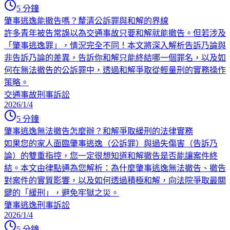
5
分鐘
肇事逃逸能撤告嗎？釐清公訴罪與和解的界線
許多青年被告常誤以為交通事故只要和解就能撤告。但若涉及
「肇事逃逸罪」，情況完全不同！本文將深入解析告訴乃論與
非告訴乃論的差異，告訴你和解只能終結哪一個罪名，以及如
何在無法撤告的公訴罪中，透過和解爭取從輕量刑的實務操作
策略。
交通事故
刑事訴訟
2026/1/4
5
分鐘
肇事逃逸無法撤告怎麼辦？和解爭取緩刑的法律實務
如果您的家人面臨肇事逃逸（公訴罪）與過失傷害（告訴乃
論）的雙重指控，您一定很想知道和解撤告是否能讓案件終
結。本文由律點通為您解析：為什麼肇事逃逸無法撤告、撤告
對案件的實質影響，以及如何透過積極和解，向法院爭取最關
鍵的「緩刑」，避免牢獄之災。
肇事逃逸
刑事訴訟
2026/1/4
5
分鐘