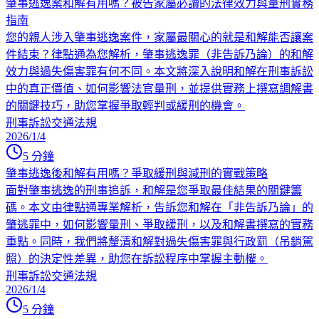
肇事逃逸案和解有用嗎？被告家屬必讀的法律效力與量刑實務
指南
您的親人涉入肇事逃逸案件，家屬最關心的就是和解能否讓案
件結束？律點通為您解析，肇事逃逸罪（非告訴乃論）的和解
效力與過失傷害罪有何不同。本文將深入說明和解在刑事訴訟
中的真正價值、如何影響法官量刑，並提供實務上撰寫調解書
的關鍵技巧，助您掌握爭取輕判或緩刑的機會。
刑事訴訟
交通法規
2026/1/4
5
分鐘
肇事逃逸後和解有用嗎？爭取緩刑與減刑的實戰策略
面對肇事逃逸的刑事追訴，和解是您爭取最佳結果的關鍵籌
碼。本文由律點通專業解析，告訴您和解在「非告訴乃論」的
肇逃罪中，如何影響量刑、爭取緩刑，以及和解書撰寫的實務
重點。同時，我們將釐清和解對過失傷害罪與行政罰（吊銷駕
照）的決定性差異，助您在訴訟程序中掌握主動權。
刑事訴訟
交通法規
2026/1/4
5
分鐘