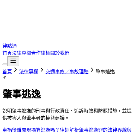
律點通
首頁
法律專欄
合作律師
關於我們
首頁
法律專欄
交通事故／事故理賠
肇事逃逸
🏃
肇事逃逸
說明肇事逃逸的刑事與行政責任、追訴時效與防範措施，並提
供被害人與肇事者的權益建議。
車禍後離開現場算逃逸嗎？律師解析肇事逃逸罪的法律界線與