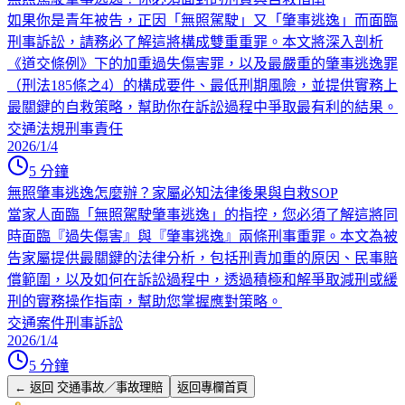
如果你是青年被告，正因「無照駕駛」又「肇事逃逸」而面臨
刑事訴訟，請務必了解這將構成雙重重罪。本文將深入剖析
《道交條例》下的加重過失傷害罪，以及最嚴重的肇事逃逸罪
（刑法185條之4）的構成要件、最低刑期風險，並提供實務上
最關鍵的自救策略，幫助你在訴訟過程中爭取最有利的結果。
交通法規
刑事責任
2026/1/4
5
分鐘
無照肇事逃逸怎麼辦？家屬必知法律後果與自救SOP
當家人面臨「無照駕駛肇事逃逸」的指控，您必須了解這將同
時面臨『過失傷害』與『肇事逃逸』兩條刑事重罪。本文為被
告家屬提供最關鍵的法律分析，包括刑責加重的原因、民事賠
償範圍，以及如何在訴訟過程中，透過積極和解爭取減刑或緩
刑的實務操作指南，幫助您掌握應對策略。
交通案件
刑事訴訟
2026/1/4
5
分鐘
← 返回
交通事故／事故理賠
返回專欄首頁