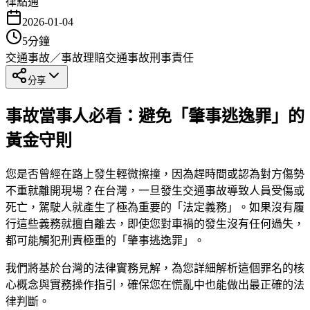
律點通
2026-01-04
5
分鐘
交通事故／事故理賠
交通事故
刑事責任
分享
事故當事人必看：避免「肇事逃逸罪」的
黃金守則
您是否曾經在路上發生輕微擦撞，因為趕時間或認為對方傷勢
不重就離開現場？在台灣，一旦發生交通事故導致人員受傷或
死亡，駕駛人就產生了極為重要的「法定義務」。如果沒有履
行這些義務就擅自離去，即使您對車禍的發生沒有任何過失，
都可能觸犯刑責極重的「肇事逃逸罪」。
我們將基於台灣的法律實務見解，為您詳細解析這個罪名的核
心概念與實務操作指引，確保您在慌亂中也能做出最正確的法
律判斷。