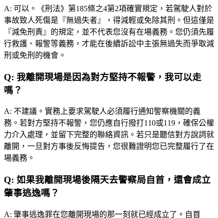
A:
可以。《刑法》第185條之4第2項確實規定，若駕駛人對於
事故致人死傷是『無過失者』，得減輕或免除其刑。但這僅是
『減免刑責』的規定，並不代表您沒有在場義務。您仍須先履
行救護、報警等義務，才能在後續訴訟中主張無過失而爭取減
刑或免刑的機會。
Q:
我離開現場是因為對方堅持不報警，我可以走
嗎？
A:
不建議。實務上要求駕駛人必須履行通知警察機關的義
務。若對方堅持不報警，您仍應自行撥打110或119，確保公權
力介入處理，並留下完整的聯絡資訊。若只是聽信對方說詞就
離開，一旦對方事後反悔提告，您很難證明您已完整履行了在
場義務。
Q:
如果我離開現場後隔天去警察局自首，還會成立
肇事逃逸嗎？
A:
肇事逃逸罪在您離開現場的那一刻就已經成立了。自首