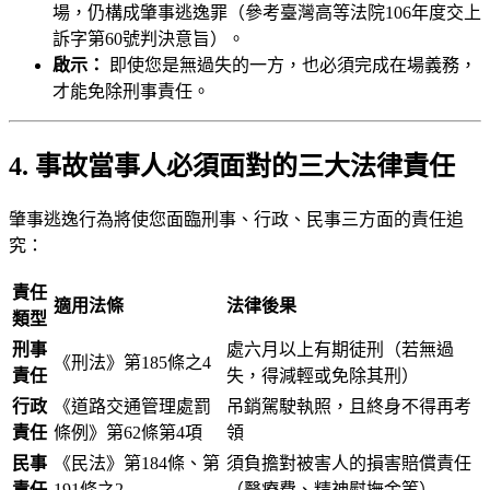
場，仍構成肇事逃逸罪（參考臺灣高等法院106年度交上
訴字第60號判決意旨）。
啟示：
即使您是無過失的一方，也必須完成在場義務，
才能免除刑事責任。
4. 事故當事人必須面對的三大法律責任
肇事逃逸行為將使您面臨刑事、行政、民事三方面的責任追
究：
責任
適用法條
法律後果
類型
刑事
處六月以上有期徒刑（若無過
《刑法》第185條之4
責任
失，得減輕或免除其刑）
行政
《道路交通管理處罰
吊銷駕駛執照，且終身不得再考
責任
條例》第62條第4項
領
民事
《民法》第184條、第
須負擔對被害人的損害賠償責任
責任
191條之2
（醫療費、精神慰撫金等）