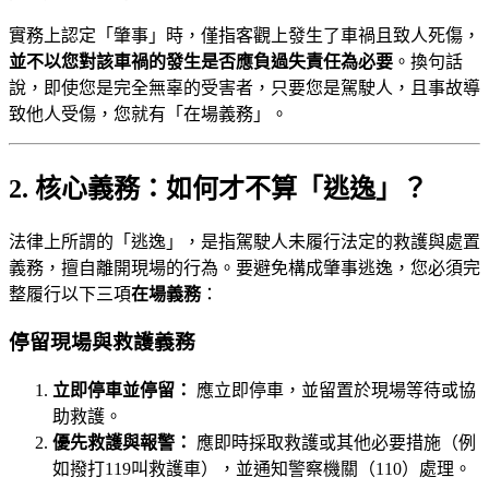
實務上認定「肇事」時，僅指客觀上發生了車禍且致人死傷，
並不以您對該車禍的發生是否應負過失責任為必要
。換句話
說，即使您是完全無辜的受害者，只要您是駕駛人，且事故導
致他人受傷，您就有「在場義務」。
2. 核心義務：如何才不算「逃逸」？
法律上所謂的「逃逸」，是指駕駛人未履行法定的救護與處置
義務，擅自離開現場的行為。要避免構成肇事逃逸，您必須完
整履行以下三項
在場義務
：
停留現場與救護義務
立即停車並停留：
應立即停車，並留置於現場等待或協
助救護。
優先救護與報警：
應即時採取救護或其他必要措施（例
如撥打119叫救護車），並通知警察機關（110）處理。