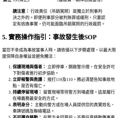
請注意：
行政責任（吊銷駕照）是獨立於刑事判
決之外的。即便刑事部分被判無罪或緩刑，只要認
定有逃逸事實，仍可能面臨吊銷駕照的行政裁罰。
5. 實務操作指引：事故發生後SOP
當您不幸成為事故當事人時，請依循以下步驟處理，以最大限
度保障自身權益並避免觸法：
保護現場與傷者：
立即停車，開啟警示燈，在安全許可
下對傷者進行初步協助。
立即報警與救護：
撥打119及110。務必清楚告知事故地
點、是否有傷亡。
持續停留現場：
留置現場等待警方到場處理。這是履行
在場義務最安全的方式。
表明身分：
主動向警方或在場人員提供您的真實姓名、
車牌號碼及聯絡電話。
不可擅自移動：
在警方未同意前，不要任意移動肇事車