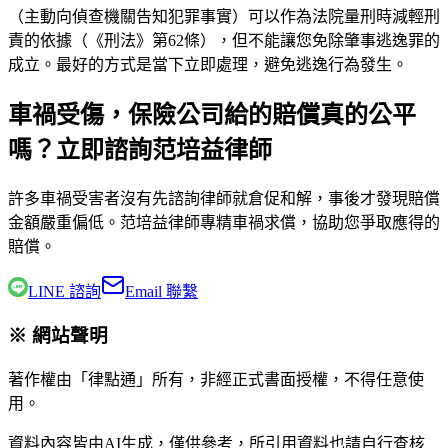
（主動向偵查機關告知犯罪事實）可以作為法院量刑時減輕刑
責的依據（《刑法》第62條），但不能讓您免除肇事逃逸罪的
成立。最好的方式是當下立即處理，避免逃逸行為發生。
車禍受傷，保險公司給的賠償真的公平
嗎？立即諮詢范培益律師
許多車禍受害者沒有先諮詢律師就倉促和解，事後才發現賠償
金額嚴重偏低。
范培益律師
專精車禍求償，協助您爭取應得的
賠償。
LINE 諮詢
Email 聯繫
※ 網站聲明
著作權由「律點通」所有，非經正式書面授權，不得任意使
用。
資料內容皆由AI生成，僅供參考，所引用資料也請自行查核