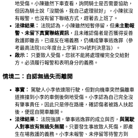
地受傷。小陳雖然下車查看，詢問騎士是否需要協助，
但因為騎士說「沒關係，我自己處理就好」，小陳就沒
有報警，也沒有留下聯絡方式，趕著去上班了。
法律結果：
法院認為，小陳雖然短暫停留，但
未主動報
警、未留下真實聯絡資訊
，且未確認傷者是否獲得妥善
救護即離去，已違反在場義務，仍構成肇事逃逸罪（參
考最高法院102年度台上字第1794號判決意旨）。
啟示：
只要致人受傷，您就不能將處理權完全交給對
方。必須履行報警和表明身分的義務。
情境二：自認無過失而離開
事實：
駕駛人小李依速限行駛，但對向機車突然偏離車
道擦撞到小李的車側後倒地受傷。小李認為自己完全沒
有肇事責任，因此只是停在路邊，確認傷者被路人扶起
後，便逕自開車離開。
法律結果：
法院強調，肇事逃逸罪的成立與否，
與駕駛
人對事故有無過失無關
。只要發生事故致人死傷，即產
生在場救護的義務。小李未報警、未停留等待警方到