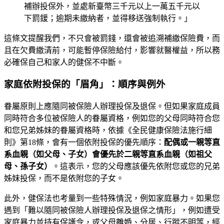
補辦投保外，並處新臺幣三千元以上一萬五千元以
下罰鍰；逾期未繳納者，並得移送強制執行。」
這條文提醒我們，不只會被罰錢，還會被追溯補繳保險費，而
且在欠費繳清前，可能暫停保險給付，影響就醫權益，所以務
必確保自己和家人的健保不中斷。
家庭依附投保的「眉角」：順序與例外
眷屬原則上應隨同被保險人辦理投保及退保。但如果家庭成員
同時符合多位被保險人的眷屬資格，例如您的父母同時符合您
和您兄弟姊妹的眷屬資格時，依據《全民健康保險法施行細
則》第18條，會有一個依附投保的優先順序：
配偶或一親等直
系血親（如父母、子女）會優先於二親等直系血親（如祖父
母、孫子女）
。這表示，您的父母應該優先依附您或您的兄弟
姊妹投保，而不是依附您的子女。
此外，健保法也考量到一些特殊情況，例如家庭暴力。如果您
遇到「難以隨同被保險人辦理投保及退保之情形」，例如遭受
家庭暴力並持有保護令，或父母離婚、分居、行蹤不明等，經