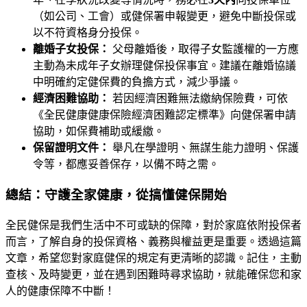
（如公司、工會）或健保署申報變更，避免中斷投保或
以不符資格身分投保。
離婚子女投保：
父母離婚後，取得子女監護權的一方應
主動為未成年子女辦理健保投保事宜。建議在離婚協議
中明確約定健保費的負擔方式，減少爭議。
經濟困難協助：
若因經濟困難無法繳納保險費，可依
《全民健康健康保險經濟困難認定標準》向健保署申請
協助，如保費補助或緩繳。
保留證明文件：
舉凡在學證明、無謀生能力證明、保護
令等，都應妥善保存，以備不時之需。
總結：守護全家健康，從搞懂健保開始
全民健保是我們生活中不可或缺的保障，對於家庭依附投保者
而言，了解自身的投保資格、義務與權益更是重要。透過這篇
文章，希望您對家庭健保的規定有更清晰的認識。記住，主動
查核、及時變更，並在遇到困難時尋求協助，就能確保您和家
人的健康保障不中斷！