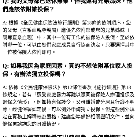
Q:
我的父母都已退休無業，但我還有兄弟姊妹，他
們應該依附誰投保？
A:
根據《全民健康保險法施行細則》第18條的依附順序，您
的父母（直系血親尊親屬）應優先依附您或您的兄弟姊妹（一
親等直系血親）中，其中一位有工作的被保險人投保。至於依
附哪一位，可以由您們家庭成員自行協商決定，只要選擇其中
一位被保險人依附即可。
Q:
如果我因為家庭因素，真的不想依附某位家人投
保，有辦法獨立投保嗎？
A:
依據《全民健康保險法》第12條但書及《施行細則》第18
條規定，若有「遭受家庭暴力等難以隨同被保險人辦理投保及
退保之情形」，例如持有保護令、父母離婚或分居且行蹤不明
等，經健保署認定後，可以例外申請獨立投保。但這些例外規
定在實務上解釋較為嚴格，建議您準備好相關證明文件，並向
健保署諮詢您的具體情況。