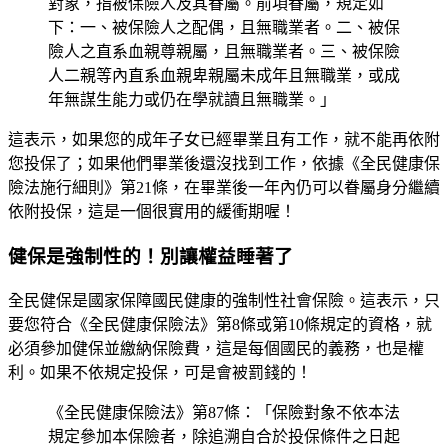
對象，指被保險人及其眷屬。前項眷屬，規定如
下：一、被保險人之配偶，且無職業者。二、被保
險人之直系血親尊親屬，且無職業者。三、被保險
人二親等內直系血親卑親屬未成年且無職業，或成
年無謀生能力或仍在學就讀且無職業。」
這表示，如果您的成年子女已經畢業且有工作，就不能再依附
您投保了；如果他們畢業後還沒找到工作，依據《全民健康保
險法施行細則》第21條，在畢業後一年內仍可以眷屬身分繼續
依附投保，這是一個很實用的緩衝期喔！
健保是強制性的！別讓權益睡著了
全民健保是國家保障國民健康的強制性社會保險。這表示，只
要您符合《全民健康保險法》第8條或第10條規定的資格，就
必須參加健保並繳納保險費，這是每個國民的義務，也是權
利。如果不依規定投保，可是會被罰錢的！
《全民健康保險法》第87條：「保險對象不依本法
規定參加本保險者，除追溯自合於投保條件之日起