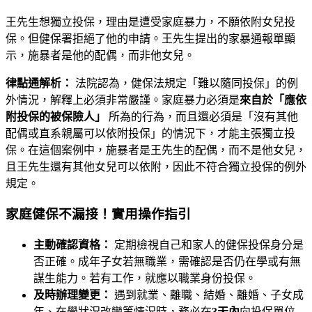
王先生想獨立投保，理由是遭受家庭暴力，不願依附女兒投
保。但健保署拒絕了他的申請。王先生提出的家暴通報單顯
示，施暴者是他的配偶，而非他女兒。
律點通解析：
法院認為，健保法規定「難以隨同投保」的例
外情況，解釋上必須非常嚴謹。家庭暴力必須是
來自於「應依
附投保的被保險人」
所為的行為，而且還必須是「沒有其他
配偶或直系親屬可以依附投保」的情況下，才能主張獨立投
保。在這個案例中，施暴者是王先生的配偶，而不是他女兒，
且王先生還有其他女兒可以依附，因此不符合獨立投保的例外
規定。
家庭健保不漏接！實用操作指引
主動確認資格：
定期檢視自己和家人的健保投保身分是
否正確。成年子女若無職業，需確認是否仍在學或有無
謀生能力。若有工作，就應以職業身份投保。
及時辦理變更：
遇到就業、離職、結婚、離婚、子女成
年、在學狀況改變等情況時，務必在
3天內
向投保單位