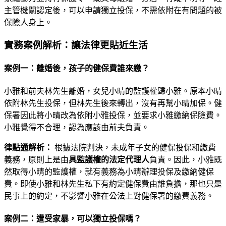
主管機關認定後，可以申請獨立投保，不需依附在有問題的被
保險人身上。
實務案例解析：讓法律更貼近生活
案例一：離婚後，孩子的健保費誰來繳？
小雅和前夫林先生離婚，女兒小晴的監護權歸小雅。原本小晴
依附林先生投保，但林先生後來轉出，沒有再幫小晴加保。健
保署因此將小晴改為依附小雅投保，並要求小雅繳納保險費。
小雅覺得不合理，認為應該由前夫負責。
律點通解析：
根據法院判決，未成年子女的健保投保和繳費
義務，原則上是由
具監護權的法定代理人
負責。因此，小雅既
然取得小晴的監護權，就有義務為小晴辦理投保及繳納健保
費。即使小雅和林先生私下有約定健保費由誰負擔，那也只是
民事上的約定，不影響小雅在公法上對健保署的繳費義務。
案例二：遭受家暴，可以獨立投保嗎？