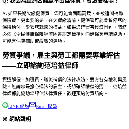
Q:
我因為經濟困難繳不出健保費，會怎麼樣嗎？
A:
如果長期欠繳健保費，您可能會面臨罰鍰，並被追溯補繳
保險費。更重要的是，在欠費繳清前，健保署可能會暫停您的
保險給付，影響您就醫的權益。如果您確實有經濟困難，請務
必依《全民健康保險經濟困難認定標準》向健保署申請協助，
可能有保費補助或緩繳的選項。
勞資爭議，雇主與勞工都需要專業評估
——立即諮詢范培益律師
資遣解僱、加班費、職災補償的法律攻防，雙方各有權利與風
險。無論您是擔心違法的雇主，或想確認權益的勞工，
范培益
律師
都能協助您評估法律責任，歡迎預約付費諮詢。
LINE 諮詢
Email 聯繫
※ 網站聲明