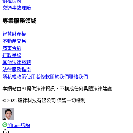
債權債務
交通事故理賠
專業服務領域
智慧財產權
不動產交易
商事合約
行政爭訟
其他法律議題
法律服務指南
隱私權政策
使用者條款
關於我們
聯絡我們
本網站由AI提供法律資訊，不構成任何具體法律建議
© 2025 遠律科技有限公司 保留一切權利
加Line諮詢