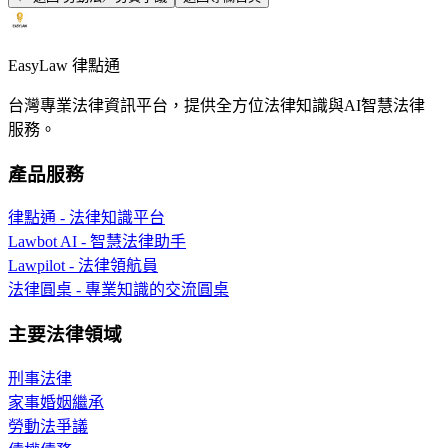
EasyLaw 律點通
台灣專業法律資訊平台，提供全方位法律知識與AI智慧法律
服務。
產品服務
律點通 - 法律知識平台
Lawbot AI - 智慧法律助手
Lawpilot - 法律領航員
法律圓桌 - 專業知識的交流圓桌
主要法律領域
刑事法律
家事婚姻繼承
勞動法爭議