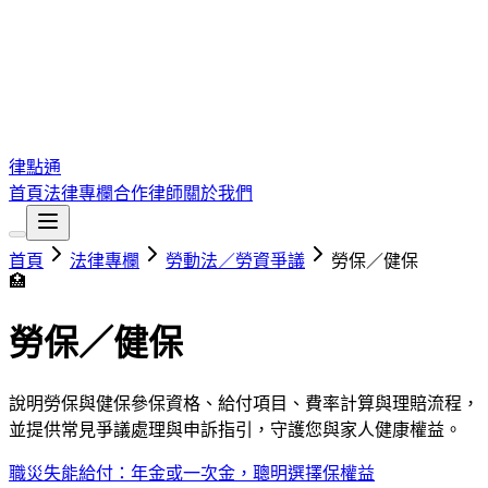
律點通
首頁
法律專欄
合作律師
關於我們
首頁
法律專欄
勞動法／勞資爭議
勞保／健保
🏥
勞保／健保
說明勞保與健保參保資格、給付項目、費率計算與理賠流程，
並提供常見爭議處理與申訴指引，守護您與家人健康權益。
職災失能給付：年金或一次金，聰明選擇保權益