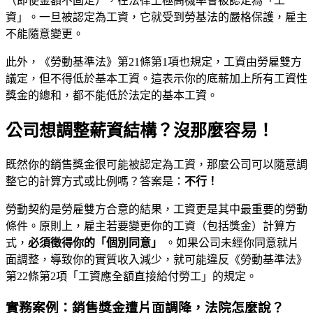
（即使金額不固定），在法律上極高機率會被認定為「工
資」。一旦被認定為工資，它就受到勞基法的嚴格保護，雇主
不能隨意變更。
此外，《勞動基準法》第21條第1項也規定，工資由勞雇雙方
議定，但不得低於基本工資。這表示你的底薪加上所有工資性
獎金的總和，都不能低於法定的基本工資。
公司想調整薪資結構？沒那麼容易！
既然你的銷售獎金很可能被認定為工資，那麼公司可以隨意調
整它的計算方式或比例嗎？答案是：
不行！
勞動契約是勞雇雙方合意的結果，工資更是其中最重要的勞動
條件。原則上，雇主若要變更你的工資（包括獎金）計算方
式，
必須徵得你的「個別同意」
。如果公司未經你同意就片
面調整，導致你的實質收入減少，就可能違反《勞動基準法》
第22條第2項「工資應全額直接給付勞工」的規定。
實務案例：銷售獎金遭片面調降，法院怎麼說？