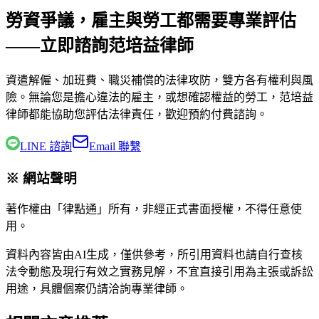
勞資爭議，雇主與勞工都需要專業評估
——立即諮詢范培益律師
資遣解僱、加班費、職災補償的法律攻防，雙方各有權利與風
險。無論您是擔心違法的雇主，或想確認權益的勞工，
范培益
律師
都能協助您評估法律責任，歡迎預約付費諮詢。
LINE 諮詢
Email 聯繫
※ 網站聲明
著作權由「律點通」所有，非經正式書面授權，不得任意使
用。
資料內容皆由AI生成，僅供參考，所引用資料也請自行查核
法令動態及現行有效之實務見解，不宜直接引用為主張或訴訟
用途，具體個案仍請洽詢專業律師。