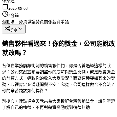
律點通
2025-09-08
5
分鐘
勞動法／勞資爭議
勞資關係
薪資爭議
分享
銷售夥伴看過來！你的獎金，公司能說改
就改嗎？
各位在業務前線衝刺的銷售夥伴們，你是否曾遇過這樣的狀
況：公司突然宣布要調整你的底薪與獎金比例，或是改變獎金
的計算方式，導致你的收入大受影響？面對這種突如其來的變
動，心裡肯定充滿疑問與不安。究竟，公司這樣做合不合法？
你的辛苦錢該如何捍衛？
別擔心，律點通今天就來為大家拆解台灣勞動法令，讓你清楚
了解自己的權益，不再對薪資變動感到徬徨無助！