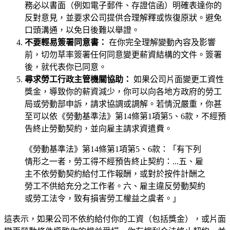
務必以書面（例如電子郵件、存證信函）明確表達你的
反對意見，並要求公司提供合理解釋或恢復原狀。避免
口頭溝通，以免日後難以舉證。
不要輕易簽署同意書：
在你完全理解變動內容及影響
前，切勿草率簽署任何同意變更薪資結構的文件。簽署
後，就代表你已同意。
尋求勞工行政主管機關協助：
如果公司片面變更工資性
獎金，導致你的薪資減少，你可以向各地方政府的勞工
局或勞動部申訴，請求協調或調解。若情況嚴重，你甚
至可以依《勞動基準法》第14條第1項第5、6款，不經預
告終止勞動契約，並向雇主請求資遣費。
《勞動基準法》第14條第1項第5、6款：「有下列
情形之一者，勞工得不經預告終止契約：...五、雇
主不依勞動契約給付工作報酬，或對於按件計酬之
勞工不供給充分之工作者。六、雇主違反勞動契約
或勞工法令，致有損害勞工權益之虞者。」
這表示，如果公司不依約給付你的工資（包括獎金），或片面