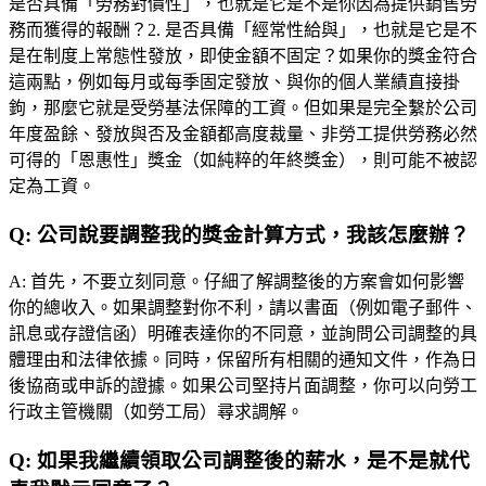
是否具備「勞務對價性」，也就是它是不是你因為提供銷售勞
務而獲得的報酬？2. 是否具備「經常性給與」，也就是它是不
是在制度上常態性發放，即使金額不固定？如果你的獎金符合
這兩點，例如每月或每季固定發放、與你的個人業績直接掛
鉤，那麼它就是受勞基法保障的工資。但如果是完全繫於公司
年度盈餘、發放與否及金額都高度裁量、非勞工提供勞務必然
可得的「恩惠性」獎金（如純粹的年終獎金），則可能不被認
定為工資。
Q:
公司說要調整我的獎金計算方式，我該怎麼辦？
A:
首先，不要立刻同意。仔細了解調整後的方案會如何影響
你的總收入。如果調整對你不利，請以書面（例如電子郵件、
訊息或存證信函）明確表達你的不同意，並詢問公司調整的具
體理由和法律依據。同時，保留所有相關的通知文件，作為日
後協商或申訴的證據。如果公司堅持片面調整，你可以向勞工
行政主管機關（如勞工局）尋求調解。
Q:
如果我繼續領取公司調整後的薪水，是不是就代