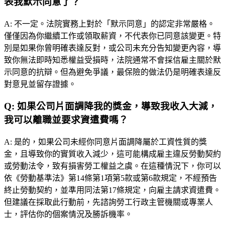
表我默示同意了？
A:
不一定。法院實務上對於「默示同意」的認定非常嚴格。
僅僅因為你繼續工作或領取薪資，不代表你已同意該變更。特
別是如果你曾明確表達反對，或公司未充分告知變更內容，導
致你無法即時知悉權益受損時，法院通常不會採信雇主關於默
示同意的抗辯。但為避免爭議，最保險的做法仍是明確表達反
對意見並留存證據。
Q:
如果公司片面調降我的獎金，導致我收入大減，
我可以離職並要求資遣費嗎？
A:
是的，如果公司未經你同意片面調降屬於工資性質的獎
金，且導致你的實質收入減少，這可能構成雇主違反勞動契約
或勞動法令，致有損害勞工權益之虞。在這種情況下，你可以
依《勞動基準法》第14條第1項第5款或第6款規定，不經預告
終止勞動契約，並準用同法第17條規定，向雇主請求資遣費。
但建議在採取此行動前，先諮詢勞工行政主管機關或專業人
士，評估你的個案情況及勝訴機率。