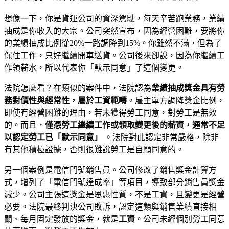
想像一下，你是貨運公司的資深駕駛，每天辛苦跑業務，業績
抽成是你收入的大宗。公司突然宣布，因為經營困難，要將你
的業績抽成比例從20%一路調降到15%。你雖然不滿，但為了
保住工作，只好繼續開車送貨。公司後來卻說，因為你繼續工
作領薪水，所以代表你「默示同意」了這個變更。
法院怎麼看？在類似的案件中，法院認為
業績抽成獎金具有勞
務對價性與經常性，屬於工資範疇
。雇主單方調降獎金比例，
即使有經營困難的理由，若未獲得勞工同意，對勞工是無效
的。而且，
僅憑勞工繼續工作或領取變更後的薪資，通常不足
以認定勞工已「默示同意」
。法院對此認定非常嚴格，除非
有其他積極證據，否則很難說勞工是自願同意的。
另一個案例是電信門號銷售員。公司修改了銷售獎金計算方
式，增列了「電信門號達成率」等項目，導致部分銷售員獎金
減少。公司主張這獎金是恩惠性質，不是工資，且變更是經營
必要。法院最終判決公司敗訴，認定這類與銷售業績直接相
關、每月固定發放的獎金，就是
工資
。公司未經個別勞工同意