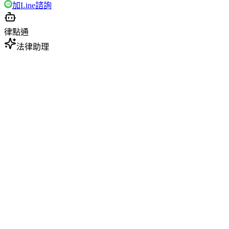
加Line諮詢
律點通
法律助理