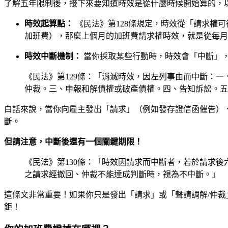
了解五年限制後，接下來要知道時效是從什麼時候開始算的，
時效起算點：
《民法》第128條規定，時效從「請求權
加班費），那麼上個月的加班費請求權時效，就是從每月
時效中斷機制：
當你採取某些行動時，時效會「中斷」
《民法》第129條：「消滅時效，因左列事由而中斷：
仲裁。三、申報和解債權或破產債權。四、告知訴訟。五
白話來說，當你向雇主發出「請求」（例如發存證信函催告）
斷。
但請注意，中斷後還有一個關鍵期限！
《民法》第130條：「時效因請求而中斷者，若於請求
之請求經撤回、仲裁不能達成判斷時，視為不中斷。」
這條文非常重要！如果你只是發出「請求」或「聲請調解/仲
鉅！