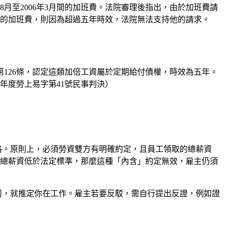
8月至2006年3月間的加班費。法院審理後指出，由於加班費請
0日以前的加班費，則因為超過五年時效，法院無法支持他的請求。
第126條，認定這類加倍工資屬於定期給付債權，時效為五年。
0年度勞上易字第41號民事判決）
格。原則上，必須勞資雙方有明確約定，且員工領取的總薪資
總薪資低於法定標準，那麼這種「內含」約定無效，雇主仍須
司，就推定你在工作。雇主若要反駁，需自行提出反證，例如證