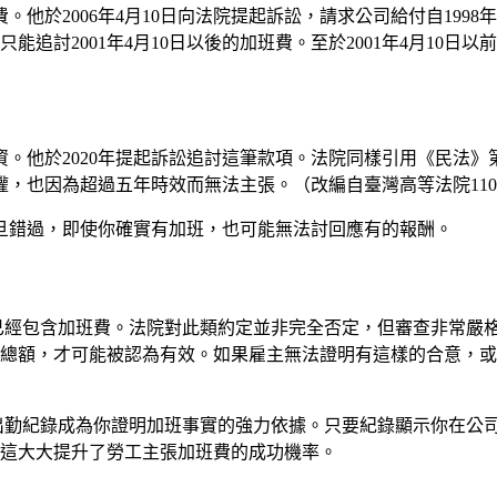
於2006年4月10日向法院提起訴訟，請求公司給付自1998年
只能追討2001年4月10日以後的加班費。至於2001年4月1
資。他於2020年提起訴訟追討這筆款項。法院同樣引用《民法》
求權，也因為超過五年時效而無法主張。（改編自臺灣高等法院11
旦錯過，即使你確實有加班，也可能無法討回應有的報酬。
已經包含加班費。法院對此類約定並非完全否定，但審查非常嚴
總額，才可能被認為有效。如果雇主無法證明有這樣的合意，或
出勤紀錄成為你證明加班事實的強力依據。只要紀錄顯示你在公
這大大提升了勞工主張加班費的成功機率。