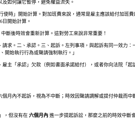
以及如何讓它暫停，避免權益流失。
可行使時」開始計算。對加班費來說，通常是雇主應該給付加班費
6日開始計算。
，中斷後時效會重新計算。這對勞工來說非常重要！
一、請求。二、承認。三、起訴。左列事項，與起訴有同一效力：
、開始執行行為或聲請強制執行。」
、雇主「承認」欠款（例如書面承諾給付），或者你向法院「起
後六個月內不起訴，視為不中斷；時效因聲請調解或提付仲裁而中
裁」，但沒有在
六個月內
進一步提起訴訟，那麼之前的時效中斷