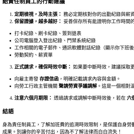
給責任制員工的行動建議
定期檢視，及時主張：
務必定期核對你的出勤紀錄與薪
保留證據，越多越好：
妥善保存所有能證明你工作時間
打卡紀錄、刷卡紀錄、簽到退表
公司電腦登入登出紀錄、門禁系統紀錄
工作相關的電子郵件、通訊軟體對話紀錄（顯示你下班後
勞動契約、薪資單
正式請求，確保時效中斷：
如果要中斷時效，建議採取
向雇主寄發
存證信函
，明確記載請求內容與金額。
向勞工行政主管機關
聲請勞資爭議調解
。這是一個相對
注意六個月期限：
透過請求或調解中斷時效後，若在
六
結語
身為責任制員工，了解加班費的追溯時效限制，是保護自身勞
成果。別讓你的辛苦付出，因為不了解法律而白白流失！