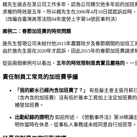
楊先生過去在某公司工作多年，認為公司積欠他多年前的加班費。他
求權的時效是五年，所以楊先生在2006年4月10日提起訴訟時，
（改編自臺灣高等法院84年度勞上字第54號民事判決）
案例二：春節加班費的時效問題
施先生發現公司未給付他2015年農曆除夕及春節期間的加倍工
由於施先生是在2020年才起訴，因此2015年的春節加班費請
從這兩個案例可以看出，
五年的時效限制是真實且嚴格的
。一
責任制員工常見的加班費爭議
「我的薪水已經內含加班費了？」
有些雇主會主張月薪
（含內含的加班費）沒有低於基本工資加上法定加班費的
補發加班費。
出勤紀錄的證明力
如前所述，《勞動事件法》第38條讓
明你當時在休息、從事私人事務或未經同意自行加班等。