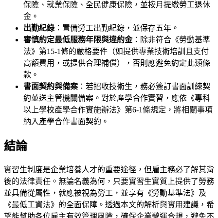
保險、就業保險、全民健康保險，並按月提繳勞工退休
金。
出勤紀錄
：置備勞工出勤紀錄，並保存五年。
審慎約定最低服務年限與違約金
：除非符合《勞動基準
法》第15-1條的嚴格要件（如提供專業技術培訓且支付
高額費用，或提供合理補償），否則應避免約定此類條
款。
書面契約與備案
：若招收技術生，務必簽訂書面訓練契
約並送主管機關備案。對於產學合作實習，應依《專科
以上學校產學合作實施辦法》第6-1條規定，將相關事項
納入產學合作書面契約。
結論
實習生制度是企業培養人才的重要途徑，但雇主務必了解其背
後的法律責任。無論名義為何，只要實習生實質上提供了勞務
並具備從屬性，就應被視為勞工，並享有《勞動基準法》及
《最低工資法》的全面保障。透過本文的解析與實用建議，希
望能幫助各位雇主有效管理風險，確保企業營運合規，避免不