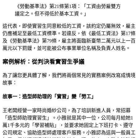
《勞動基準法》第21條第1項：「工資由勞雇雙方
議定之。但不得低於基本工資。」
這代表，即使實習生同意較低的工資，該約定仍屬無效，雇主
仍應補足至最低工資標準。若違反，依《最低工資法》第17條
及《勞動基準法》第79條，雇主將面臨新臺幣二萬元以上一百
萬元以下罰鍰，並可能被公布事業單位名稱及負責人姓名。
案例解析：從判決看實習生爭議
為了讓您更具體了解，我們將兩個常見的實務案例改寫成情境
故事：
故事一：造型師助理的「實習」變「勞工」
王老闆經營一家時尚婚紗公司，為了培訓新進人員，常招募
「造型師助理實習生」。小雅就是其中一位，公司每月給她1
萬1千多元的「學習補貼」，並要求她固定上下班打卡、遵守
公司規定、協助造型師處理客戶服務。小雅認為這與一般員工