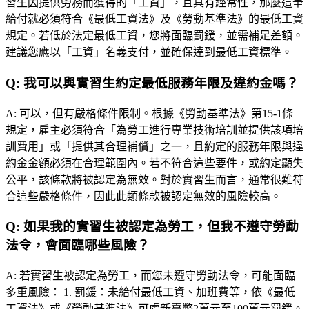
習生因提供勞務而獲得的「工資」，且具有經常性，那麼這筆
給付就必須符合《最低工資法》及《勞動基準法》的最低工資
規定。若低於法定最低工資，您將面臨罰鍰，並需補足差額。
建議您應以「工資」名義支付，並確保達到最低工資標準。
Q:
我可以與實習生約定最低服務年限及違約金嗎？
A:
可以，但有嚴格條件限制。根據《勞動基準法》第15-1條
規定，雇主必須符合「為勞工進行專業技術培訓並提供該項培
訓費用」或「提供其合理補償」之一，且約定的服務年限與違
約金金額必須在合理範圍內。若不符合這些要件，或約定顯失
公平，該條款將被認定為無效。對於實習生而言，通常很難符
合這些嚴格條件，因此此類條款被認定無效的風險較高。
Q:
如果我的實習生被認定為勞工，但我不遵守勞動
法令，會面臨哪些風險？
A:
若實習生被認定為勞工，而您未遵守勞動法令，可能面臨
多重風險： 1. 罰鍰：未給付最低工資、加班費等，依《最低
工資法》或《勞動基準法》可處新臺幣2萬元至100萬元罰鍰。