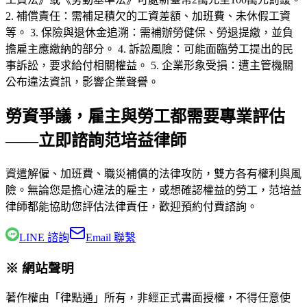
2. 補償責任：需補足積欠的工資差額、加班費、未休假工資
等。 3. 保險與退休金追溯：需補辦勞健保、勞退提繳，並負
擔雇主應繳納的部分。 4. 訴訟風險：可能面臨勞工提出的民
事訴訟，要求給付相關權益。 5. 企業形象受損：遭主管機關
公布違法資訊，影響企業聲譽。
勞資爭議，雇主與勞工都需要專業評估
——立即諮詢范培益律師
資遣解僱、加班費、職災補償的法律攻防，雙方各有權利與風
險。無論您是擔心違法的雇主，或想確認權益的勞工，
范培益
律師
都能協助您評估法律責任，歡迎預約付費諮詢。
LINE 諮詢
Email 聯繫
※ 網站聲明
著作權由「律點通」所有，非經正式書面授權，不得任意使