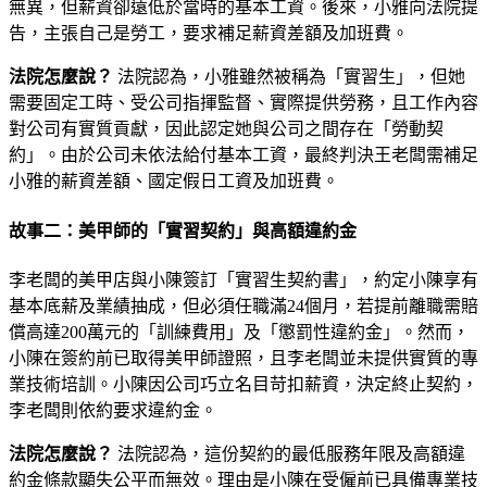
無異，但薪資卻遠低於當時的基本工資。後來，小雅向法院提
告，主張自己是勞工，要求補足薪資差額及加班費。
法院怎麼說？
法院認為，小雅雖然被稱為「實習生」，但她
需要固定工時、受公司指揮監督、實際提供勞務，且工作內容
對公司有實質貢獻，因此認定她與公司之間存在「勞動契
約」。由於公司未依法給付基本工資，最終判決王老闆需補足
小雅的薪資差額、國定假日工資及加班費。
故事二：美甲師的「實習契約」與高額違約金
李老闆的美甲店與小陳簽訂「實習生契約書」，約定小陳享有
基本底薪及業績抽成，但必須任職滿24個月，若提前離職需賠
償高達200萬元的「訓練費用」及「懲罰性違約金」。然而，
小陳在簽約前已取得美甲師證照，且李老闆並未提供實質的專
業技術培訓。小陳因公司巧立名目苛扣薪資，決定終止契約，
李老闆則依約要求違約金。
法院怎麼說？
法院認為，這份契約的最低服務年限及高額違
約金條款顯失公平而無效。理由是小陳在受僱前已具備專業技