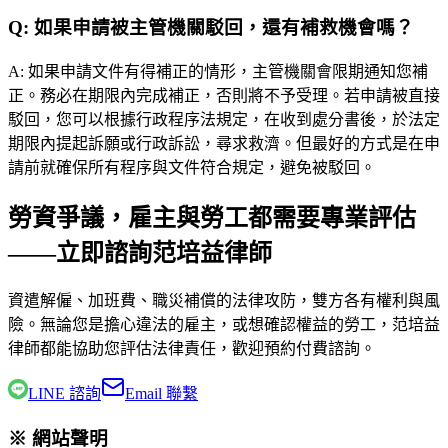
Q:
如果申請被主管機關駁回，還有補救機會嗎？
A:
如果申請文件有得補正的情形，主管機關會限期通知您補
正。務必在期限內完成補正，否則將不予受理。若申請被直接
駁回，您可以根據行政程序法規定，在收到處分書後，於法定
期限內提起訴願或行政訴訟，尋求救濟。但最好的方式是在申
請前就確保所有程序與文件符合規定，避免被駁回。
勞資爭議，雇主與勞工都需要專業評估
——立即諮詢范培益律師
資遣解僱、加班費、職災補償的法律攻防，雙方各有權利與風
險。無論您是擔心違法的雇主，或想確認權益的勞工，
范培益
律師
都能協助您評估法律責任，歡迎預約付費諮詢。
LINE 諮詢
Email 聯繫
※ 網站聲明