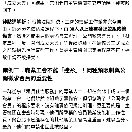
「成立大會」。結果，當他們向主管機關提交申請時，卻被駁
回了。
律點通解析：
根據法院判決，工會的籌備工作並非完全自
由。您必須先依循法定程序，由
30人以上連署發起並組成籌
備會
，然後才能由這個籌備會去辦理「公開徵求會員」、「擬
定章程」及「召開成立大會」等後續步驟。在籌備會正式成立
之前就搶先進行這些工作，會被主管機關認定為程序不符，導
致申請不被接受。
案例二：職業工會不能「撞衫」！同種類限制與公
開徵求會員的重要性
一群從事「租賃住宅服務」的專業人士，想在台北市成立一個
職業工會。他們雖然也組織了籌備會，但卻忽略了「公開徵求
會員」的程序要求，沒有確實依照規定辦理。更重要的是，主
管機關在審查時發現，他們所聲稱的會員職業技能和工作性
質，與台北市已經存在的其他職業工會高度重疊，難以區分。
最終，他們的申請也因此被駁回。