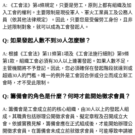
A:
《工會法》第4條規定，只要是勞工，原則上都有組織及加
入工會的權利。主要限制是現役軍人、軍火工業員工及公務人
員（依其他法律規定）。因此，只要您是受僱勞工身份，且非
上述限制對象，就可以成為工會發起人。
Q:
如果發起人數不到30人怎麼辦？
A:
根據《工會法》第11條第1項及《工會法施行細則》第9條
第1款，組織工會必須有30人以上連署發起。如果人數不足，
主管機關將不予登記。因此，您必須確保在發起階段就達到或
超過30人的門檻。唯一的例外是工會因合併或分立而成立新工
會時，才不受此限制。
Q:
籌備會的角色是什麼？何時才能開始徵求會員？
A:
籌備會是工會成立前的核心組織，由30人以上的發起人組
成。其職責包括辦理公開徵求會員、擬定章程及召開成立大
會。依據實務見解，籌備會應在正式組成後，才能開始辦理公
開徵求會員。在籌備會未成立前就徵求會員，可能導致申請被