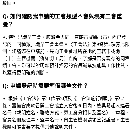
駁回。
Q:
如何確認我申請的工會類型不會與現有工會重
疊？
A:
特別是職業工會，應避免與同一直轄市或縣（市）內已登
記的「同種類」職業工會重疊。《工會法》第9條第2項有此限
制。建議您在申請前，先向工會會址所在地的直轄市或縣
（市）主管機關（例如勞工局）查詢，了解是否有現存的同種
類工會。您可以說明您預計招募的會員職業技能與工作性質，
以獲得更明確的判斷。
Q:
申請登記時需要準備哪些文件？
A:
根據《工會法》第11條第2項及《工會法施行細則》第9-1
條，籌備會應於召開工會成立大會後30日內，檢具發起人連署
名冊（載明姓名、聯絡方式、勞工身分資料及簽名）、章程、
會員名冊及理事、監事名冊，向主管機關請領登記證書。主管
機關可能會要求提供其他證明文件。