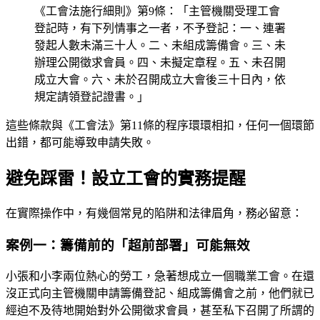
《工會法施行細則》第9條：「主管機關受理工會
登記時，有下列情事之一者，不予登記：一、連署
發起人數未滿三十人。二、未組成籌備會。三、未
辦理公開徵求會員。四、未擬定章程。五、未召開
成立大會。六、未於召開成立大會後三十日內，依
規定請領登記證書。」
這些條款與《工會法》第11條的程序環環相扣，任何一個環節
出錯，都可能導致申請失敗。
避免踩雷！設立工會的實務提醒
在實際操作中，有幾個常見的陷阱和法律眉角，務必留意：
案例一：籌備前的「超前部署」可能無效
小張和小李兩位熱心的勞工，急著想成立一個職業工會。在還
沒正式向主管機關申請籌備登記、組成籌備會之前，他們就已
經迫不及待地開始對外公開徵求會員，甚至私下召開了所謂的