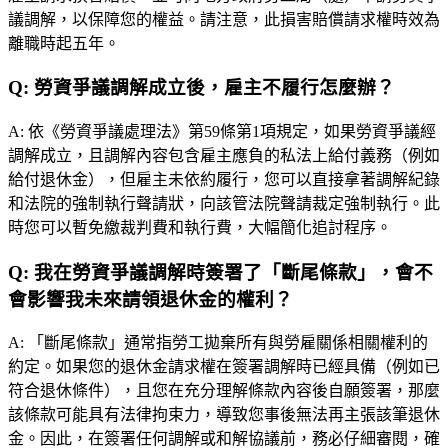
議調解，以保障您的權益。請注意，此損害賠償請求權時效為
離職時起五年。
Q:
勞資爭議調解成立後，雇主不履行怎麼辦？
A:
依《勞資爭議處理法》第59條第1項規定，如果勞資爭議經
調解成立，且調解內容包含雇主應負的私法上給付義務（例如
給付退休金），但雇主未依約履行，您可以直接拿著調解紀錄
和法院的強制執行聲請狀，向該管法院聲請裁定強制執行。此
時您可以暫免繳裁判費和執行費，大幅簡化追討程序。
Q:
我在勞資爭議調解時簽署了「斷尾條款」，會不
會影響我未來請領退休金的權利？
A:
「斷尾條款」通常指勞工拋棄所有與勞雇關係相關權利的
約定。如果您的退休金請求權在簽署調解時已經具備（例如已
符合退休條件），且您在充分理解條款內容後自願簽署，那麼
該條款可能具有法律拘束力，導致您事後無法再主張該筆退休
金。因此，在簽署任何調解或和解協議前，務必仔細審閱，確