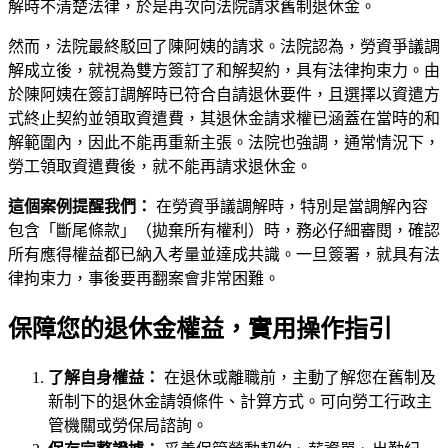
解時不清楚法律，於是再次向法院請求舊制退休金。
然而，法院最終駁回了陳阿姨的請求。法院認為，勞資爭議調
解成立後，就視為雙方簽訂了和解契約，具有法律拘束力。由
於陳阿姨在簽訂調解時已符合自請退休要件，且選擇以資遣方
式終止契約並領取資遣費，其退休金請求權已涵蓋在當時的和
解範圍內，因此不能再重新主張。法院也強調，通常情況下，
勞工領取資遣費後，就不能再請求退休金。
這個案例提醒我們：
在勞資爭議調解時，特別是當調解內容
包含「斷尾條款」（拋棄所有權利）時，務必仔細審閱，確認
所有應得權益都已納入考量並達成共識。一旦簽署，就具有法
律拘束力，事後要再翻案會非常困難。
保障您的退休金權益，實用操作指引
了解自身權益：
在退休或離職前，主動了解您在舊制及
新制下的退休金請領條件、計算方式。可向勞工行政主
管機關或勞保局諮詢。