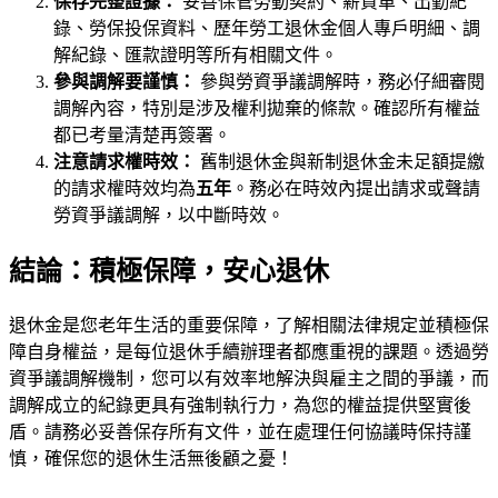
保存完整證據：
妥善保管勞動契約、薪資單、出勤紀
錄、勞保投保資料、歷年勞工退休金個人專戶明細、調
解紀錄、匯款證明等所有相關文件。
參與調解要謹慎：
參與勞資爭議調解時，務必仔細審閱
調解內容，特別是涉及權利拋棄的條款。確認所有權益
都已考量清楚再簽署。
注意請求權時效：
舊制退休金與新制退休金未足額提繳
的請求權時效均為
五年
。務必在時效內提出請求或聲請
勞資爭議調解，以中斷時效。
結論：積極保障，安心退休
退休金是您老年生活的重要保障，了解相關法律規定並積極保
障自身權益，是每位退休手續辦理者都應重視的課題。透過勞
資爭議調解機制，您可以有效率地解決與雇主之間的爭議，而
調解成立的紀錄更具有強制執行力，為您的權益提供堅實後
盾。請務必妥善保存所有文件，並在處理任何協議時保持謹
慎，確保您的退休生活無後顧之憂！