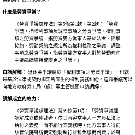
什麼是勞資爭議？
《勞資爭議處理法》第5條第1款、第2款：「勞資
爭議，指權利事項及調整事項之勞資爭議。權利事
項之勞資爭議，指勞資雙方當事人基於法令、團體
協約、勞動契約之規定所為權利義務之爭議。調整
事項之勞資爭議，指勞資雙方當事人對於勞動條件
主張繼續維持或變更之爭議。」
白話解釋：
退休金爭議屬於「權利事項之勞資爭議」，也就
是基於法律或契約規定所產生的權利義務糾紛。這類爭議可以
向地方政府勞工局（處）等主管機關申請調解。
調解成立的效力：
《勞資爭議處理法》第59條第1項：「勞資爭議經
調解成立或仲裁者，依其內容當事人一方負私法上
給付之義務，而不履行其義務時，他方當事人得向
該管法院聲請裁定強制執行並暫免繳裁判費；於聲