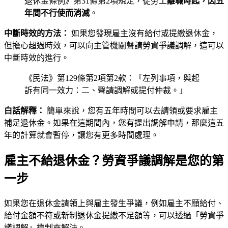
退休金條例》第31條第2項規定，從勞工
離職時起，因五
年間不行使而消滅
。
中斷時效的方法：
如果您發現雇主沒有給付或提繳退休金，
但擔心超過時效，可以向主管機關聲請勞資爭議調解，這可以
中斷時效的進行。
《民法》第129條第2項第2款：「左列事項，與起
訴有同一效力：二、聲請調解或提付仲裁。」
白話解釋：
簡單來說，您有五年時間可以去請領或要求雇主
補足退休金。如果在這期間內，您有提出調解申請，那麼這五
年的計算就會暫停，讓您有更多時間處理。
雇主不給退休金？勞資爭議調解是您的第
一步
如果您在退休金請領上與雇主發生爭議，例如雇主不願給付、
給付金額不符或新制退休金提繳不足額等，可以透過「勞資爭
議調解」機制來解決。