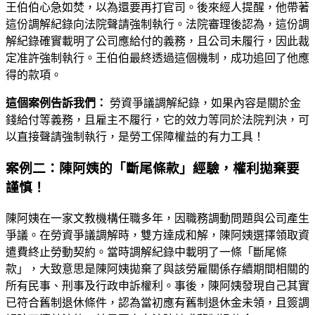
王伯伯心急如焚，以為還要再打官司。後來經人提醒，他帶著
這份調解紀錄向法院聲請強制執行。法院審理後認為，這份調
解紀錄確實載明了公司應給付的義務，且公司未履行，因此裁
定准許強制執行。王伯伯最終透過這個機制，成功追回了他應
得的款項。
這個案例告訴我們：
勞資爭議調解紀錄，如果內容是關於金
錢給付等義務，且雇主不履行，它的效力等同於法院判決，可
以直接聲請強制執行，是勞工保障權益的有力工具！
案例二：陳阿姨的「斷尾條款」經驗，權利拋棄要
謹慎！
陳阿姨在一家文教機構任職多年，因職務調動問題與公司產生
爭議。在勞資爭議調解時，雙方達成和解，陳阿姨選擇領取資
遣費終止勞動契約。當時調解紀錄中載明了一條「斷尾條
款」，大致意思是陳阿姨拋棄了與該勞雇關係存續期間相關的
所有民事、刑事及行政申訴權利。事後，陳阿姨發現自己其實
已符合舊制退休條件，認為當初應有舊制退休金未領，且簽調