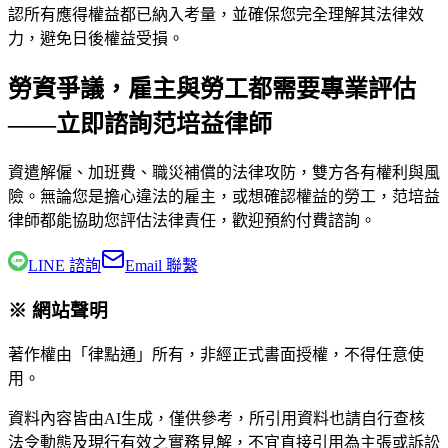
認所有應得權益都已納入考量，並確保您完全理解其法律效
力，避免日後權益受損。
勞資爭議，雇主與勞工都需要專業評估
——立即諮詢范培益律師
資遣解僱、加班費、職災補償的法律攻防，雙方各有權利與風
險。無論您是擔心違法的雇主，或想確認權益的勞工，
范培益
律師
都能協助您評估法律責任，歡迎預約付費諮詢。
LINE 諮詢
Email 聯繫
※ 網站聲明
著作權由「律點通」所有，非經正式書面授權，不得任意使
用。
資料內容皆由AI生成，僅供參考，所引用資料也請自行查核
法令動態及現行有效之實務見解，不宜直接引用為主張或訴訟