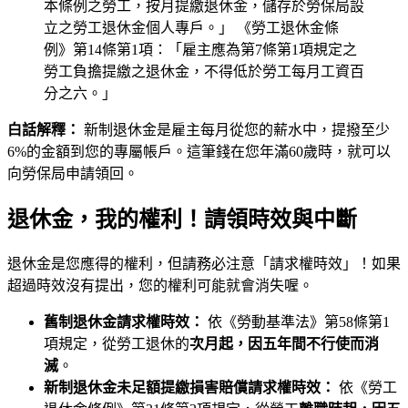
本條例之勞工，按月提繳退休金，儲存於勞保局設
立之勞工退休金個人專戶。」 《勞工退休金條
例》第14條第1項：「雇主應為第7條第1項規定之
勞工負擔提繳之退休金，不得低於勞工每月工資百
分之六。」
白話解釋：
新制退休金是雇主每月從您的薪水中，提撥至少
6%的金額到您的專屬帳戶。這筆錢在您年滿60歲時，就可以
向勞保局申請領回。
退休金，我的權利！請領時效與中斷
退休金是您應得的權利，但請務必注意「請求權時效」！如果
超過時效沒有提出，您的權利可能就會消失喔。
舊制退休金請求權時效：
依《勞動基準法》第58條第1
項規定，從勞工退休的
次月起，因五年間不行使而消
滅
。
新制退休金未足額提繳損害賠償請求權時效：
依《勞工