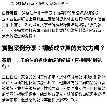
請強制執行時，並暫免繳執行費。」
白話解釋：
這條法律非常重要！如果勞資爭議經過調解成
立，並且調解書上寫明雇主應給付您退休金或其他款項，但雇
主卻不履行，您可以直接拿著調解紀錄向法院聲請「強制執
行」，不需要再打官司，而且還能暫時免繳裁判費和執行費，
大大減輕您的負擔！
實務案例分享：調解成立真的有效力嗎？
案例一：王伯伯的退休金調解紀錄，直接變強制執
行！
王伯伯在一家食品公司工作多年，退休時發現公司積欠他部分
薪資，連新制退休金提繳也短少。他向地方勞工局申請勞資爭
議調解，雙方在調解會上達成共識，公司同意支付王伯伯積欠
的薪資並補繳勞退金，總計約12萬元。調解紀錄白紙黑字寫得
清清楚楚，但沒想到公司事後卻遲遲不付款。