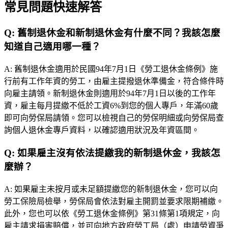
常見問題快速解答
Q:
舊制退休金和新制退休金有什麼不同？我該怎麼
知道自己適用哪一種？
A:
舊制退休金適用於民國94年7月1日《勞工退休金條例》施
行前有工作年資的勞工，由雇主提撥退休準備金，符合條件時
向雇主請領。新制退休金則適用於94年7月1日以後的工作年
資，雇主每月提繳不低於工資6%到您的個人專戶，年滿60歲
即可向勞保局請領。您可以檢視自己的勞保明細或向勞保局查
詢個人退休金專戶資料，以確認適用狀況及年資區間。
Q:
如果雇主沒有依法提繳我的新制退休金，我該怎
麼辦？
A:
如果雇主未按月或未足額提繳您的新制退休金，您可以向
勞工保險局檢舉，勞保局會依法對雇主開罰並要求限期補繳。
此外，您也可以依《勞工退休金條例》第31條第1項規定，向
雇主請求損害賠償，並可向地方政府勞工局（處）申請勞資爭