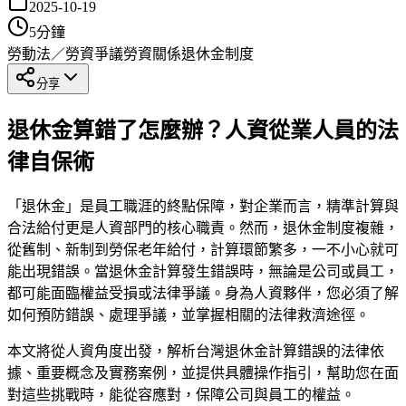
2025-10-19
5
分鐘
勞動法／勞資爭議
勞資關係
退休金制度
分享
退休金算錯了怎麼辦？人資從業人員的法
律自保術
「退休金」是員工職涯的終點保障，對企業而言，精準計算與
合法給付更是人資部門的核心職責。然而，退休金制度複雜，
從舊制、新制到勞保老年給付，計算環節繁多，一不小心就可
能出現錯誤。當退休金計算發生錯誤時，無論是公司或員工，
都可能面臨權益受損或法律爭議。身為人資夥伴，您必須了解
如何預防錯誤、處理爭議，並掌握相關的法律救濟途徑。
本文將從人資角度出發，解析台灣退休金計算錯誤的法律依
據、重要概念及實務案例，並提供具體操作指引，幫助您在面
對這些挑戰時，能從容應對，保障公司與員工的權益。