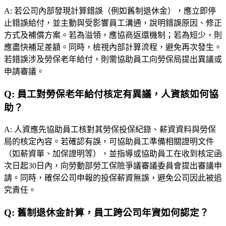
A:
若公司內部發現計算錯誤（例如舊制退休金），應立即停
止錯誤給付，並主動與受影響員工溝通，說明錯誤原因、修正
方式及補償方案。若為溢領，應協商返還機制；若為短少，則
應盡快補足差額。同時，檢視內部計算流程，避免再次發生。
若錯誤涉及勞保老年給付，則需協助員工向勞保局提出異議或
申請審議。
Q:
員工對勞保老年給付核定有異議，人資該如何協
助？
A:
人資應先協助員工核對其勞保投保紀錄、薪資資料與勞保
局的核定內容。若確認有誤，可協助員工準備相關證明文件
（如薪資單、加保證明等），並指導或協助員工在收到核定函
次日起30日內，向勞動部勞工保險爭議審議委員會提出審議申
請。同時，確保公司申報的投保薪資無誤，避免公司因此被追
究責任。
Q:
舊制退休金計算，員工跨公司年資如何認定？