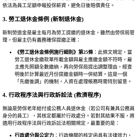
依法為員工足額申報投保薪資，避免日後賠償責任。
3. 勞工退休金條例 (新制退休金)
新制勞退金是雇主每月為勞工提繳的退休金，雖然由勞保局管
理，但雇主仍有義務確保提繳正確：
《勞工退休金條例施行細則》第25條
：此條文規定，當
勞工退休金繳款單所載金額與雇主應繳金額不符時，雇
主應先照額全數繳納，再向勞保局提出調整理由，經查
明後於計算最近月份提繳金額時一併結算。這是一個
「先繳後調」的機制，人資在處理帳務時需特別留意。
4. 行政程序法與行政訴訟法 (救濟程序)
無論是勞保老年給付或公務人員退休金（若公司有兼具公務員
身分的員工），其核定都屬於行政處分。若對其結果不服，將
適用行政程序法與行政訴訟法相關規定，最重要的是：
行政處分與公定力
：行政機關的核定函具有法律效力，