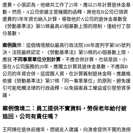
遣費。小張認為，他總共工作了25年，應以25年計算退休金基
數。然而，A公司依據主管機關的函釋，將他在B公司已領資
遣費的5年年資也納入計算，導致他於A公司的退休金基數受
《勞動基準法》第55條最高45個基數上限的限制，僅給付了部
分基數。
案例啟示
：這個情境類似最高行政法院106年度判字第585號判
決。法院最終認定，《勞動基準法》第55條的45個基數上限，
應就
不同事業單位分別計算
，不應合併計算。也就是說，小
張在A公司服務的20年，應獨立計算其退休金基數，不應與B
公司的年資合併。這提醒人資，在計算舊制退休金時，應嚴格
依據《勞動基準法》第57條「同一事業單位」的原則，避免援
引可能牴觸法律的行政函釋，以免損害員工權益或引發勞資爭
議。
案例情境二：員工提供不實資料，勞保老年給付被
追回，公司有責任嗎？
王阿姨在退休前幾年，透過友人建議，向漁會提供不實的漁撈