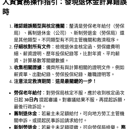
人資實務操作指引：發現退休金計算錯誤
時
確認錯誤類型與核定機關
：釐清是勞保老年給付（勞保
局）、舊制退休金（公司）、新制勞退金（勞保局）還
是其他類型。不同類型有不同主管機關和救濟程序。
仔細核對所有文件
：檢視退休金核定函、勞保繳費明
細、薪資證明、歷年投保紀錄等，比對年資、平均薪
資、計算基數等關鍵數據。
收集相關證據
：備齊所有與計算相關的證明文件，例如
薪資單、出勤紀錄、勞保投保紀錄、離職證明等。
注意法定救濟期間
：
這是最關鍵的一步！
勞保老年給付
：對勞保局核定不服，應於收到核定函次
日起
30日內
提起審議。對審議結果不服，再提起訴願，
最後行政訴訟。
舊制退休金
：若雇主未足額給付，可向地方勞工主管機
關申訴，或提起民事訴訟請求給付。
新制勞退金
：若雇主未足額提繳，可向勞保局檢舉。
務