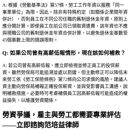
A:
根據《勞動基準法》第57條，勞工工作年資以服務「同一
事業單位」為限。因此，除非有特殊約定（如關係企業間年資
併計），否則員工在不同公司任職的舊制退休金年資，原則上
應分開計算。即使員工在前公司已領取資遣費，該年資也不應
與現職公司的舊制退休金年資合併計算，以避免退休金基數受
45個基數上限的錯誤限制。
Q:
如果公司曾有高薪低報情形，現在該如何補救？
A:
若公司曾有高薪低報，應立即檢視並修正員工的投保薪
資。雖然勞保局可能追溯並處以罰鍰，但主動修正可以降低未
來勞工依《勞工保險條例》第72條向公司求償的風險。建議人
資主動向勞保局補報正確投保薪資，並與受影響員工溝通，說
明補救措施，必要時可考慮補償員工因高薪低報可能造成的權
益損失，以維護勞資關係。
勞資爭議，雇主與勞工都需要專業評估
——立即諮詢范培益律師