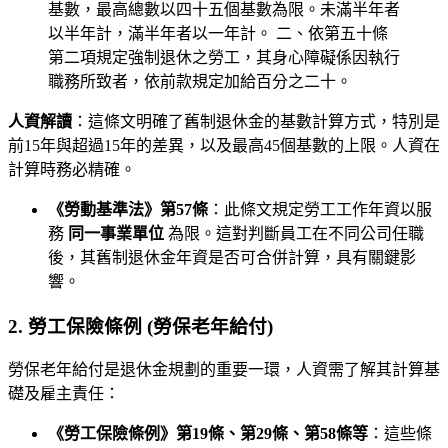
基數，最高總數以四十五個基數為限。未滿半年者
以半年計，滿半年者以一年計。 二、依第五十條
第二項規定強制退休之勞工，其身心障礙係因執行
職務所致者，依前款規定加給百分之二十。
人資解讀
：這條文明確了舊制退休金的基數計算方式，特別是
前15年與超過15年的差異，以及最高45個基數的上限。人資在
計算時務必精確。
《勞動基準法》第57條
：此條文規定勞工工作年資以服
務
同一事業單位
為限。這對判斷員工在不同公司任職
後，其舊制退休金年資是否可合併計算，具有關鍵影
響。
2. 勞工保險條例 (勞保老年給付)
勞保老年給付是退休金規劃的重要一環，人資需了解其計算基
礎及雇主責任：
《勞工保險條例》第19條、第29條、第58條等
：這些條