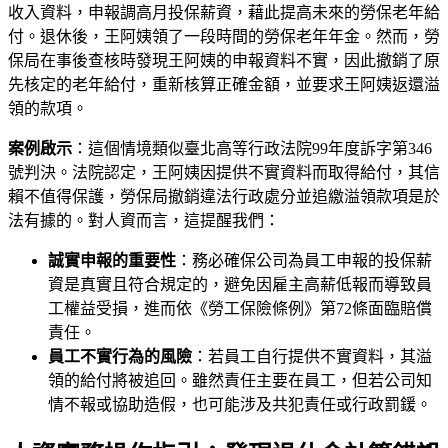
收入資料，申報調高月投保薪資，藉此提高未來的勞保老年給
付。退休後，王阿姨領了一段時間的勞保老年年金。然而，勞
保局在事後查核時發現王阿姨的申報資料不實，因此撤銷了原
先核定的老年給付，重新核算正確金額，並要求王阿姨返還溢
領的款項。
案例啟示
：這個情境類似臺北高等行政法院99年度訴字第346
號判決。法院認定，王阿姨因提供不實資料而取得給付，其信
賴不值得保護，勞保局撤銷違法行政處分並追繳溢領款項是於
法有據的。對人資而言，這提醒我們：
誠實申報的重要性
：務必確保公司為員工申報的投保薪
資是真實且符合規定的，避免因雇主高薪低報而導致員
工權益受損，進而依《勞工保險條例》第72條面臨賠償
責任。
員工不實行為的風險
：若員工自行提供不實資料，其溢
領的給付將被追回。雖然責任主要在員工，但若公司知
情不報或協助造假，也可能涉及共犯責任或行政罰鍰。