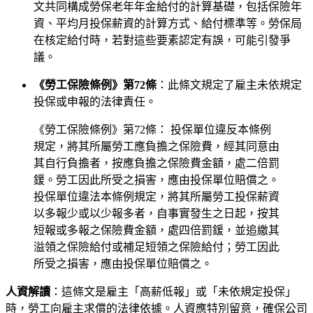
文共同構成勞保老年年金給付的計算基礎，包括保險年
資、平均月投保薪資的計算方式、給付標準等。勞保局
在核定給付時，若對這些要素認定有誤，可能引發爭
議。
《勞工保險條例》第72條
：此條文規定了雇主未依規定
投保或申報的法律責任。
《勞工保險條例》第72條： 投保單位違反本條例
規定，將其所屬勞工應負擔之保險費，經其同意由
其自行負擔者，按應負擔之保險費金額，處二倍罰
鍰。勞工因此所受之損害，應由投保單位賠償之。
投保單位違法本條例規定，將其所屬勞工投保薪資
以多報少或以少報多者，自事實發生之日起，按其
短報或多報之保險費金額，處四倍罰鍰，並追繳其
溢領之保險給付或補足短領之保險給付；勞工因此
所受之損害，應由投保單位賠償之。
人資解讀
：這條文是雇主「高薪低報」或「未依規定投保」
時，勞工向雇主求償的法律依據。人資應特別留意，確保公司