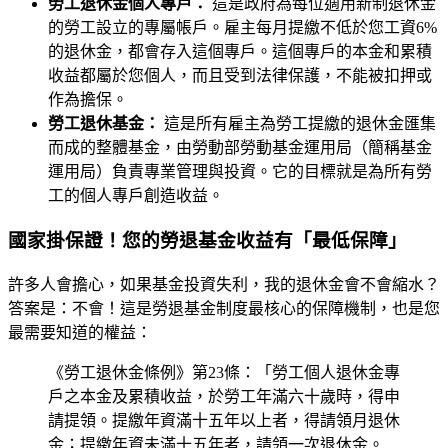
勞工退休金個人專戶：
這是政府為每位適用新制退休金
的勞工設立的專屬帳戶。雇主每月提繳不低於您工資6%
的退休金，都會存入這個專戶。這個專戶的本金和累積
收益都屬於您個人，而且受到法律保護，不能被扣押或
作為擔保。
勞工退休基金：
這是所有雇主為勞工提繳的退休金匯集
而成的整體基金，由勞動部勞動基金運用局（簡稱基金
運用局）負責專業管理與投資。它的目標就是為所有勞
工的個人專戶創造收益。
國家掛保證！您的勞退基金收益有「最低保障」
許多人會擔心，如果基金投資失利，我的退休金會不會縮水？
答案是：不會！這是勞退基金制度最核心的保障機制，也是您
最需要知道的權益：
《勞工退休金條例》第23條：「勞工個人退休金專
戶之本金及累積收益，於勞工年滿六十歲時，得申
請提領。提繳年資滿十五年以上者，得請領月退休
金；提繳年資未滿十五年者，請領一次退休金。