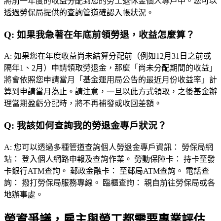
將前一年度的收益分配到您的勞工退休金個人專戶中。您可以
透過勞保局提供的查詢管道確認入帳狀況。
Q:
如果我急著在年底前領勞退，收益怎麼算？
A:
如果您在年度收益尚未結算分配前（例如12月31日之前或
隔年1、2月）申請領取勞退金，那麼「尚未分配期間的收益」
將會依照您申請當月「基金運用局公告的最近月份收益率」計
算到申請當月為止。請注意，一旦以此方式領取，之後基金辦
理當期盈虧分配時，將不再補發或收回差額。
Q:
我該如何查詢我的勞退金專戶狀況？
A:
您可以透過多種管道查詢個人勞退金專戶資訊： 勞保局網
站： 登入個人網路申報及查詢作業。 勞動保障卡： 持卡至發
卡銀行ATM查詢。 郵政金融卡： 至郵局ATM查詢。 電話查
詢： 撥打勞保局服務專線。 臨櫃查詢： 親自前往勞保局或各
地辦事處。
勞資爭議，雇主與勞工都需要專業評估