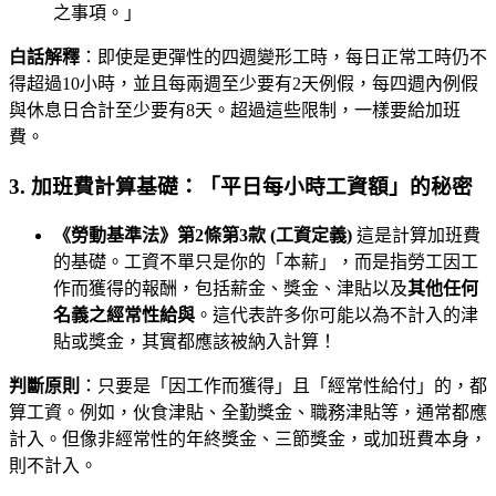
之事項。」
白話解釋
：即使是更彈性的四週變形工時，每日正常工時仍不
得超過10小時，並且每兩週至少要有2天例假，每四週內例假
與休息日合計至少要有8天。超過這些限制，一樣要給加班
費。
3. 加班費計算基礎：「平日每小時工資額」的秘密
《勞動基準法》第2條第3款 (工資定義)
這是計算加班費
的基礎。工資不單只是你的「本薪」，而是指勞工因工
作而獲得的報酬，包括薪金、獎金、津貼以及
其他任何
名義之經常性給與
。這代表許多你可能以為不計入的津
貼或獎金，其實都應該被納入計算！
判斷原則
：只要是「因工作而獲得」且「經常性給付」的，都
算工資。例如，伙食津貼、全勤獎金、職務津貼等，通常都應
計入。但像非經常性的年終獎金、三節獎金，或加班費本身，
則不計入。