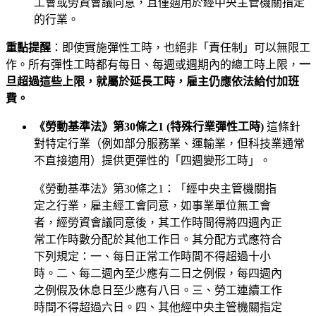
工會或勞資會議同意，且僅適用於經中央主管機關指定
的行業。
重點提醒
：即使實施彈性工時，也絕非「責任制」可以無限工
作。所有彈性工時都有每日、每週或週期內的總工時上限，
一
旦超過這些上限，就屬於延長工時，雇主仍應依法給付加班
費。
《勞動基準法》第30條之1 (特殊行業彈性工時)
這條針
對特定行業（例如部分服務業、運輸業，但科技業通常
不直接適用）提供更彈性的「四週變形工時」。
《勞動基準法》第30條之1：「經中央主管機關指
定之行業，雇主經工會同意，如事業單位無工會
者，經勞資會議同意後，其工作時間得將四週內正
常工作時數分配於其他工作日。其分配方式應符合
下列規定：一、每日正常工作時間不得超過十小
時。二、每二週內至少應有二日之例假，每四週內
之例假及休息日至少應有八日。三、勞工連續工作
時間不得超過六日。四、其他經中央主管機關指定