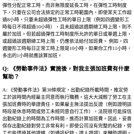
彈性分配正常工時，而非無限度延長工時。在彈性工時制度
下，只要在公司合法排定的正常工時範圍內，即使某天工作超
過8小時，只要未超過彈性工時的單日上限（例如四週變形工
時每日不得超過10小時），且未超過該週期總工時上限，則不
屬於加班。但若超過彈性工時制度所允許的單日或單週上限，
或超過該週期總工時上限，仍應依法給付加班費。 例如，四
週變形工時每日正常工時上限是10小時，如果你工作11小時，
多出的1小時就應該算加班。
Q:
《勞動事件法》實施後，對我主張加班費有什麼
幫助？
A:
《勞動事件法》第38條規定，出勤紀錄所載時間，推定勞
工於該時間內經雇主同意而執行職務。這大大減輕了勞工在主
張加班費時的舉證責任。如果雇主無法提出反證（例如證明該
時段是休息時間或勞工未經同意自行工作），法院很可能採信
出勤紀錄上的時間為工作時間，進而計算加班費。因此，妥善
保存出勤紀錄對勞工非常有利。即使公司沒有完整的紀錄，勞
工也能透過其他證據（如通訊紀錄、證人證詞）來輔助證明。