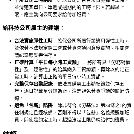
了解公司工時制度
：確認公司是否合法實施彈性工時，
並清楚其單日、單週或週期內的工時上限。若超過上
限，應主動向公司要求給付加班費。
給科技公司雇主的建議：
合法實施彈性工時
：確保公司所屬行業適用彈性工時，
並依勞基法規定經工會或勞資會議同意後實施。相關會
議紀錄應妥善保存。
正確計算「平日每小時工資額」
：將所有具「勞務對價
性」及「經常性」的給與納入工資總額，再除以約定正
常工時，計算出正確的平日每小時工資額。
完整保存出勤紀錄
：依法置備勞工出勤紀錄並保存五
年，逐日記載至分鐘為止。這是避免勞資爭議的關鍵防
線。
避免「包薪」陷阱
：除非符合《勞基法》第84條之1的責
任制規定且經核備，否則不得以「包薪」名義規避加班
費。即使是約定工時，超過法定上限仍應給付加班費。