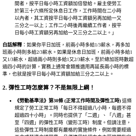
間者，按平日每小時工資額加倍發給。雇主使勞工
於第三十六條所定休息日工作，工作時間在二小時
以內者，其工資按平日每小時工資額另再加給一又
三分之一以上；工作二小時後再繼續工作者，按平
日每小時工資額另再加給一又三分之二以上。」
白話解釋
：如果你平日加班，前兩小時多給1/3薪水，再多加
班兩小時則多給2/3薪水。如果是休息日加班，前兩小時多給1
又1/3薪水，超過兩小時則多給1又2/3薪水。至於總加班時數超
過四小時的計算，實務上通常會類推適用再延長兩小時的標
準，也就是按平日每小時工資額加給三分之二以上。
2. 彈性工時怎麼算？不是無限上綱！
《勞動基準法》第30條 (正常工作時間及彈性工時)
這條
規定了勞工正常工時「每日不得超過八小時，每週不得
超過四十小時」。同時也提供了「二週」、「八週」甚
至「四週」的彈性工時（變形工時）制度。但請注意，
這些彈性工時制度都有嚴格的實施條件，例如需要經過