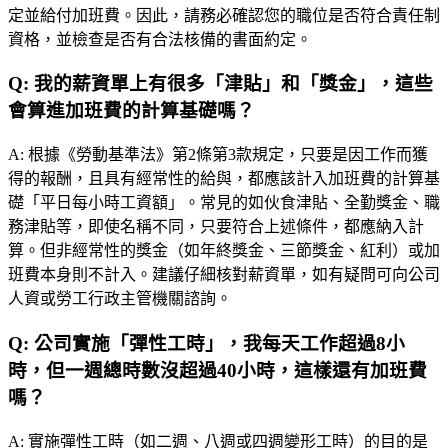
定並給付加班費。因此，請務必確認您的職位是否符合責任制
資格，並檢查是否有合法核備的書面約定。
Q:
我的薪資單上有很多「津貼」和「獎金」，這些
會算進加班費的計算基礎嗎？
A:
根據《勞動基準法》第2條第3款規定，只要是因工作而獲
得的報酬，且具有經常性的給與，都應該計入加班費的計算基
礎「平日每小時工資額」。常見的如伙食津貼、全勤獎金、職
務津貼等，即使名稱不同，只要符合上述條件，都應納入計
算。但非經常性的獎金（如年終獎金、三節獎金、紅利）或加
班費本身則不計入。建議仔細核對薪資單，如有疑問可向公司
人資或勞工行政主管機關諮詢。
Q:
公司實施「彈性工時」，我每天工作超過8小
時，但一週總時數沒超過40小時，這樣還有加班費
嗎？
A:
實施彈性工時（如二週、八週或四週變形工時）的目的是