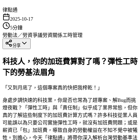
律點通
2025-10-17
5
分鐘
勞動法／勞資爭議
勞資關係
工時管理
分享
科技人，你的加班費算對了嗎？彈性工時
下的勞基法眉角
「又到月底了，這個專案真的快把我榨乾！」
身處步調快速的科技業，你是否也常為了趕專案、解Bug而挑
燈夜戰？「彈性工時」與「責任制」似乎成了業界常態，但你
真的了解這些制度下的加班費計算方式嗎？許多科技從業人員
可能誤以為只要公司實施彈性工時，就沒有加班費問題；或是
薪資已「包」加班費，導致自身的勞動權益在不知不覺中被犧
牲。別擔心，今天「律點通」將帶你深入解析台灣勞動基準法