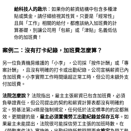
給科技人的啟示
：如果你的薪資結構中包含多種津
貼或獎金，請仔細檢視其性質。只要是「經常性」
且與「工作」相關的給付，都應該納入加班費的計
算基礎，別讓公司用「包薪」或「津貼」名義低估
你的加班費！
案例二：沒有打卡紀錄，加班費怎麼算？
另一位負責機房維護的「小李」，公司採「按件計酬」或「專
案計酬」，且沒有明確的打卡或出勤紀錄，公司宣稱薪資已內
含加班費。小李實際工作時間遠超正常工時，但公司未額外支
付加班費。
法院怎麼說？
法院指出，雇主主張薪資已包含加班費，必須
負舉證責任，但公司提出的契約和薪資計算表都沒有明確約
定。勞基法第24條是強制規定，任何低於法定標準的約定都無
效。更關鍵的是，
雇主必須置備勞工出勤紀錄並保存五年
。如
果雇主未能提出，法院很可能採信勞工主張的加班時數。在
《勞動事件法》實施後，出勤紀錄所載時間更會
推定
為勞工執