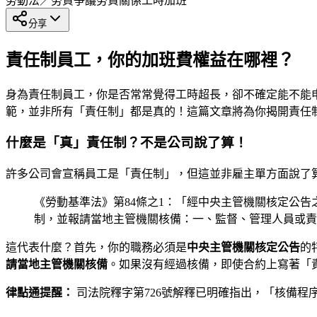
勞動法／勞資爭議
勞資關係
工時加班
分享
責任制員工，你的加班費權益在哪裡？
身為責任制員工，你是否常常覺得工時超長，卻不確定能不能
範，並非所有「責任制」都是真的！這篇文章將為你揭開責任
什麼是「真」責任制？不是公司說了算！
許多公司會宣稱員工是「責任制」，但這並非雇主單方面說了
《勞動基準法》第84條之1：「經中央主管機關核定公
制，並報請當地主管機關核備：一、監督、管理人員或責
這代表什麼？首先，你的職務必須是
中央主管機關核定公告
的
請當地主管機關核備
。如果沒有經過核備，即使合約上寫著「
律點通提醒：
司法院釋字第726號解釋已明確指出，「核備