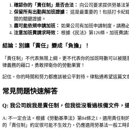
確認你的「責任制」是否合法：
向公司要求提供勞基法第
保留所有出勤與加班證據：
這是最重要的！包括打卡紀
間的關鍵證據。
盡可能依規申請加班：
如果公司有加班申請制度，請務
注意加班費請求時效：
根據《民法》第126條，加班費
結論：別讓「責任」變成「負擔」！
「責任制」不代表無限上綱，更不代表你的加班時數可以被隨
律義務的藉口，勇敢捍衛你的勞動果實！
記住，你的時間和努力都應該被公平對待。律點通希望這篇文
常見問題快速解答
Q:
我公司說我是責任制，但我從沒看過核備文件，
A:
不一定合法。根據《勞動基準法》第84條之1，適用責任
的「責任制」約定很可能不生效力，仍應適用勞基法一般工時