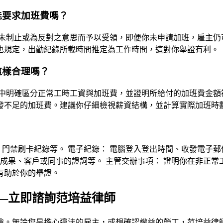
能要求加班費嗎？
未制止或為反對之意思而予以受領，即便你未申請加班，雇主仍
也規定，出勤紀錄所載時間推定為工作時間，這對你舉證有利。
這樣合理嗎？
中明確區分正常工時工資與加班費，並證明所給付的加班費金額
發不足的加班費。建議你仔細檢視薪資結構，並計算實際加班時
門禁刷卡紀錄等。 電子紀錄： 電腦登入登出時間、收發電子郵件紀
作成果、客戶或同事的證詞等。 主管交辦事項： 證明你在非正常
有助於你的舉證。
—立即諮詢范培益律師
險。無論您是擔心違法的雇主，或想確認權益的勞工，
范培益律