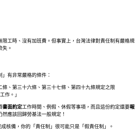
無限工時、沒有加班費。但事實上，台灣法律對責任制有嚴格規
流失。
制」有非常嚴格的條件：
二條、第三十六條、第三十七條、第四十九條規定之限
工作。」
須
書面約定
工作時間、例假、休假等事項，而且這份約定還要
報
仍然應該回歸勞基法一般規定！
完成核備，你的「責任制」很可能只是「假責任制」。