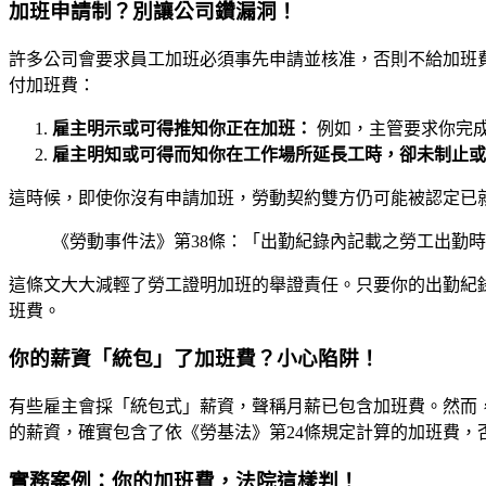
加班申請制？別讓公司鑽漏洞！
許多公司會要求員工加班必須事先申請並核准，否則不給加班
付加班費：
雇主明示或可得推知你正在加班：
例如，主管要求你完
雇主明知或可得而知你在工作場所延長工時，卻未制止或
這時候，即使你沒有申請加班，勞動契約雙方仍可能被認定已
《勞動事件法》第38條：「出勤紀錄內記載之勞工出勤
這條文大大減輕了勞工證明加班的舉證責任。只要你的出勤紀
班費。
你的薪資「統包」了加班費？小心陷阱！
有些雇主會採「統包式」薪資，聲稱月薪已包含加班費。然而
的薪資，確實包含了依《勞基法》第24條規定計算的加班費，
實務案例：你的加班費，法院這樣判！