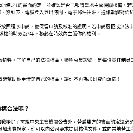
84條之1的書面約定，並確認是否已報請當地主管機關核備。
錄、簽到表、電腦登入登出時間、電子郵件往來、通訊軟體對話
必按照程序申請，並保留申請及核准的證明。若申請遭拒或無法
請求權的時效為5年。務必在時效內主張你的權利。
意犧牲。了解自己的法律權益，積極蒐集證據，是每位責任制員
章能幫助你更清楚自己的權益，讓你不再為加班費而煩惱！
這樣合法嗎？
制的職務除了需經中央主管機關公告外，勞雇雙方的書面約定還必
與加班費規定。你可以向公司要求提供核備文件，或向當地勞工