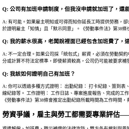
Q:
公司有加班申請制度，但我沒申請就加班了，還
A:
有可能。如果雇主明知或可得而知你延長工時提供勞務，卻
於證明雇主「知情」且「默示同意」。《勞動事件法》第38條
Q:
我的薪水很高，老闆說裡面已經包含加班費了，
A:
不一定合理。如果公司採「統包式」薪資，必須在勞動契約
分或計算不符法定標準，即使薪資較高，公司仍可能被要求補
Q:
我該如何證明自己有加班？
A:
你可以透過多種方式證明： 出勤紀錄： 打卡紀錄、簽到表、
線紀錄等。 工作證明： 工作日誌、專案進度報告、完成的工
《勞動事件法》第38條會推定出勤紀錄所載時間為工作時間，
勞資爭議，雇主與勞工都需要專業評估—
資遣解僱、加班費、職災補償的法律攻防，雙方各有權利與風