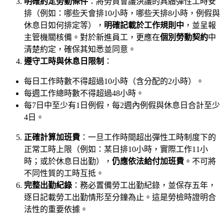
明確約定勞動條件
：將勞資會議決議的具體彈性工時安
排（例如：哪些天會排10小時，哪些天排8小時，例假與
休息日如何排定等），
明確記載於工作規則中
，並呈報
主管機關核備。對於新進員工，更應在
個別勞動契約
中
清楚約定，確保其知悉並同意。
遵守工時與休息日限制
：
每日工作時數不得超過10小時（含分配的2小時）。
每週工作總時數不得超過48小時。
每7日中至少有1日例假，每2週內例假與休息日合計至少
4日。
正確計算加班費
：一旦工作時間超出彈性工時制度下的
正常工時上限（例如：某日排10小時，實際工作11小
時；或於休息日出勤），
仍應依法給付加班費
。不可將
不同性質的工時互抵。
完整出勤紀錄
：務必置備勞工出勤紀錄，並保存五年，
逐日記載勞工出勤情形至分鐘為止。這是勞檢時證明合
法性的重要依據。