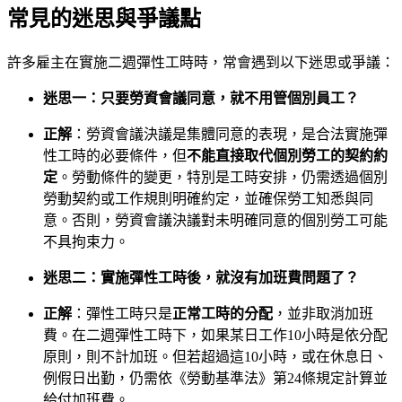
常見的迷思與爭議點
許多雇主在實施二週彈性工時時，常會遇到以下迷思或爭議：
迷思一：只要勞資會議同意，就不用管個別員工？
正解
：勞資會議決議是集體同意的表現，是合法實施彈
性工時的必要條件，但
不能直接取代個別勞工的契約約
定
。勞動條件的變更，特別是工時安排，仍需透過個別
勞動契約或工作規則明確約定，並確保勞工知悉與同
意。否則，勞資會議決議對未明確同意的個別勞工可能
不具拘束力。
迷思二：實施彈性工時後，就沒有加班費問題了？
正解
：彈性工時只是
正常工時的分配
，並非取消加班
費。在二週彈性工時下，如果某日工作10小時是依分配
原則，則不計加班。但若超過這10小時，或在休息日、
例假日出勤，仍需依《勞動基準法》第24條規定計算並
給付加班費。