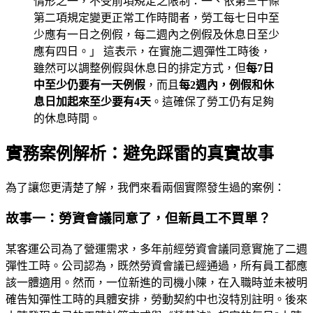
情形之一，不受前項規定之限制：一、依第三十條
第二項規定變更正常工作時間者，勞工每七日中至
少應有一日之例假，每二週內之例假及休息日至少
應有四日。」 這表示，在實施二週彈性工時後，
雖然可以調整例假與休息日的排定方式，但
每7日
中至少仍要有一天例假
，而且
每2週內，例假和休
息日加起來至少要有4天
。這確保了勞工仍有足夠
的休息時間。
實務案例解析：避免踩雷的真實故事
為了讓您更清楚了解，我們來看兩個實際發生過的案例：
故事一：勞資會議同意了，但新員工不買單？
某客運公司為了營運需求，多年前經勞資會議同意實施了二週
彈性工時。公司認為，既然勞資會議已經通過，所有員工都應
該一體適用。然而，一位新進的司機小陳，在入職時並未被明
確告知彈性工時的具體安排，勞動契約中也沒特別註明。後來