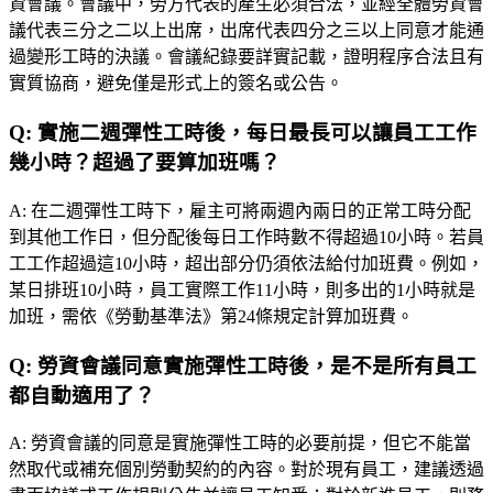
資會議。會議中，勞方代表的產生必須合法，並經全體勞資會
議代表三分之二以上出席，出席代表四分之三以上同意才能通
過變形工時的決議。會議紀錄要詳實記載，證明程序合法且有
實質協商，避免僅是形式上的簽名或公告。
Q:
實施二週彈性工時後，每日最長可以讓員工工作
幾小時？超過了要算加班嗎？
A:
在二週彈性工時下，雇主可將兩週內兩日的正常工時分配
到其他工作日，但分配後每日工作時數不得超過10小時。若員
工工作超過這10小時，超出部分仍須依法給付加班費。例如，
某日排班10小時，員工實際工作11小時，則多出的1小時就是
加班，需依《勞動基準法》第24條規定計算加班費。
Q:
勞資會議同意實施彈性工時後，是不是所有員工
都自動適用了？
A:
勞資會議的同意是實施彈性工時的必要前提，但它不能當
然取代或補充個別勞動契約的內容。對於現有員工，建議透過