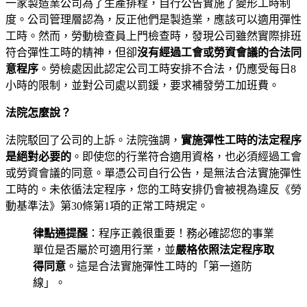
一家製造業公司為了生產排程，自行公告實施了變形工時制
度。公司管理層認為，反正他們是製造業，應該可以適用彈性
工時。然而，勞動檢查員上門檢查時，發現公司雖然實際排班
符合彈性工時的精神，但卻
沒有經過工會或勞資會議的合法同
意程序
。勞檢處因此認定公司工時安排不合法，仍應受每日8
小時的限制，並對公司處以罰鍰，要求補發勞工加班費。
法院怎麼說？
法院駁回了公司的上訴。法院強調，
實施彈性工時的法定程序
是絕對必要的
。即使您的行業符合適用資格，也必須經過工會
或勞資會議的同意。單憑公司自行公告，是無法合法實施彈性
工時的。未依循法定程序，您的工時安排仍會被視為違反《勞
動基準法》第30條第1項的正常工時規定。
律點通提醒
：程序正義很重要！務必確認您的事業
單位是否屬於可適用行業，並
嚴格依照法定程序取
得同意
。這是合法實施彈性工時的「第一道防
線」。