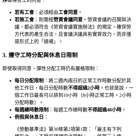
序
取得勞工的同意：
若有工會
：必須經由
工會同意
。
若無工會
：則需經
勞資會議同意
。勞資會議的召開與決
議，都必須符合《勞資會議實施辦法》的規定，確保勞
方代表的產生合法，且會議決議具有實質效力，而非僅
是形式上的「過場」。
3. 遵守工時分配與休息日限制
即使取得同意，彈性分配工時仍有嚴格限制：
每日分配限制
：將二週內兩日的正常工作時數分配於其
他工作日，每日分配時數
不得超過2小時
。也就是說，一
個工作日最長可以排到10小時（8小時正常工時 + 2小時
分配時數）。
每週總時數限制
：每週工作總時數
不得超過48小時
。
例假與休息日
：
《勞動基準法》第36條第2項第1款：「雇主有下列