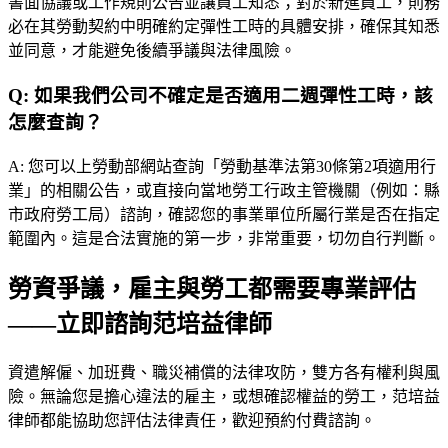
書面協議或工作規則公告並讓員工知悉；對於新進員工，則務
必在其勞動契約中明確約定彈性工時的具體安排，確保其知悉
並同意，才能避免後續爭議與法律風險。
Q:
如果我們公司不確定是否適用二週彈性工時，該
怎麼查詢？
A:
您可以上勞動部網站查詢「勞動基準法第30條第2項適用行
業」的相關公告，或直接向當地勞工行政主管機關（例如：縣
市政府勞工局）諮詢，確認您的事業單位所屬行業是否在指定
範圍內。這是合法實施的第一步，非常重要，切勿自行判斷。
勞資爭議，雇主與勞工都需要專業評估
——立即諮詢范培益律師
資遣解僱、加班費、職災補償的法律攻防，雙方各有權利與風
險。無論您是擔心違法的雇主，或想確認權益的勞工，
范培益
律師
都能協助您評估法律責任，歡迎預約付費諮詢。