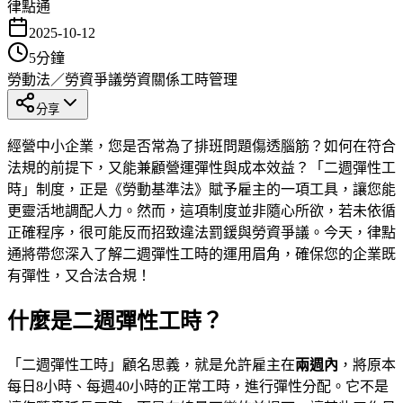
律點通
2025-10-12
5
分鐘
勞動法／勞資爭議
勞資關係
工時管理
分享
經營中小企業，您是否常為了排班問題傷透腦筋？如何在符合
法規的前提下，又能兼顧營運彈性與成本效益？「二週彈性工
時」制度，正是《勞動基準法》賦予雇主的一項工具，讓您能
更靈活地調配人力。然而，這項制度並非隨心所欲，若未依循
正確程序，很可能反而招致違法罰鍰與勞資爭議。今天，律點
通將帶您深入了解二週彈性工時的運用眉角，確保您的企業既
有彈性，又合法合規！
什麼是二週彈性工時？
「二週彈性工時」顧名思義，就是允許雇主在
兩週內
，將原本
每日8小時、每週40小時的正常工時，進行彈性分配。它不是