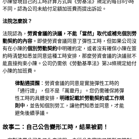
小陳發現自己的工時計算方式與《勞基法》規定的每日8小時
不同，認為公司未給付足額加班費而提出訴訟。
法院怎麼說？
法院認為，
勞資會議的決議，不能「當然」取代或補充個別勞
動契約的內容
。即使勞資會議同意了彈性工時，但如果公司沒
有在小陳的
個別勞動契約
中明確約定，或者沒有確保小陳在簽
約時清楚知悉並同意這種工時安排，那麼勞資會議的決議就不
能直接拘束小陳。公司仍需依《勞動基準法》第24條規定給付
小陳的加班費。
律點通提醒
：勞資會議的同意是實施彈性工時的
「通行證」，但不是「萬靈丹」。您仍需確保將彈
性工時的具體安排，
明確記載於勞動契約或工作規
則中
，並告知個別勞工，讓他們知悉並同意，才能
避免後續爭議。
故事二：自己公告變形工時，結果被罰！