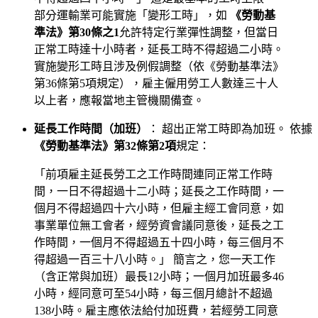
部分運輸業可能實施「變形工時」，如
《勞動基
準法》第30條之1
允許特定行業彈性調整，但當日
正常工時達十小時者，延長工時不得超過二小時。
實施變形工時且涉及例假調整（依《勞動基準法》
第36條第5項規定），雇主僱用勞工人數達三十人
以上者，應報當地主管機關備查。
延長工作時間（加班）
： 超出正常工時即為加班。 依據
《勞動基準法》第32條第2項
規定：
「前項雇主延長勞工之工作時間連同正常工作時
間，一日不得超過十二小時；延長之工作時間，一
個月不得超過四十六小時，但雇主經工會同意，如
事業單位無工會者，經勞資會議同意後，延長之工
作時間，一個月不得超過五十四小時，每三個月不
得超過一百三十八小時。」 簡言之，您一天工作
（含正常與加班）最長12小時；一個月加班最多46
小時，經同意可至54小時，每三個月總計不超過
138小時。雇主應依法給付加班費，若經勞工同意