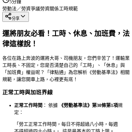
5
分鐘
勞動法／勞資爭議
勞資關係
工時規範
分享
運將朋友必看！工時、休息、加班費，法
律這樣說！
各位在路上奔波的運將大哥、司機朋友，您們辛苦了！運輸業
工時長、不固定，您是否清楚自己的「工時」、「休息」與
「加班費」權益呢？「律點通」為您解析《勞動基準法》相關
規範，讓您開車上路，心裡更有底！
正常工時與加班界線
正常工作時間
： 依據
《勞動基準法》第30條第1項
規
定：
「勞工正常工作時間，每日不得超過八小時，每週
不得超過四十小時。」 這是最基本的工時上限。