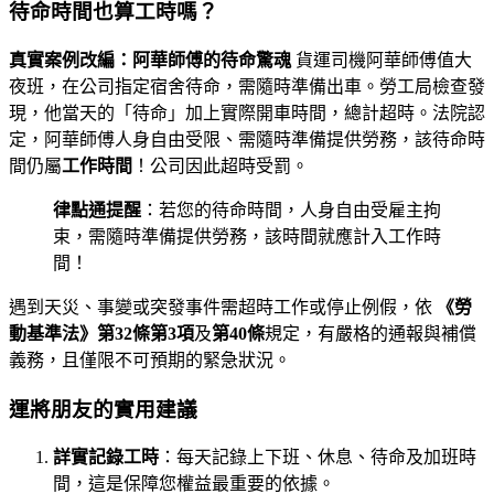
待命時間也算工時嗎？
真實案例改編：阿華師傅的待命驚魂
貨運司機阿華師傅值大
夜班，在公司指定宿舍待命，需隨時準備出車。勞工局檢查發
現，他當天的「待命」加上實際開車時間，總計超時。法院認
定，阿華師傅人身自由受限、需隨時準備提供勞務，該待命時
間仍屬
工作時間
！公司因此超時受罰。
律點通提醒
：若您的待命時間，人身自由受雇主拘
束，需隨時準備提供勞務，該時間就應計入工作時
間！
遇到天災、事變或突發事件需超時工作或停止例假，依
《勞
動基準法》第32條第3項
及
第40條
規定，有嚴格的通報與補償
義務，且僅限不可預期的緊急狀況。
運將朋友的實用建議
詳實記錄工時
：每天記錄上下班、休息、待命及加班時
間，這是保障您權益最重要的依據。