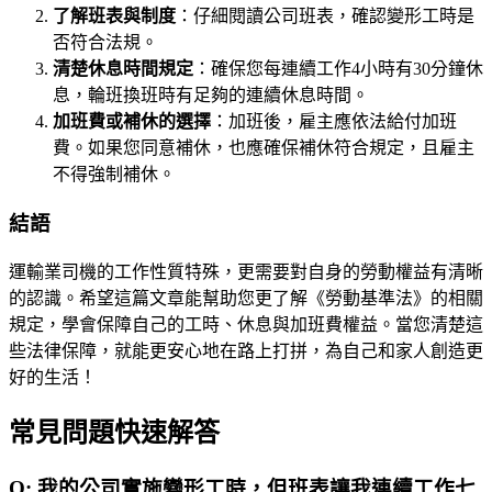
了解班表與制度
：仔細閱讀公司班表，確認變形工時是
否符合法規。
清楚休息時間規定
：確保您每連續工作4小時有30分鐘休
息，輪班換班時有足夠的連續休息時間。
加班費或補休的選擇
：加班後，雇主應依法給付加班
費。如果您同意補休，也應確保補休符合規定，且雇主
不得強制補休。
結語
運輸業司機的工作性質特殊，更需要對自身的勞動權益有清晰
的認識。希望這篇文章能幫助您更了解《勞動基準法》的相關
規定，學會保障自己的工時、休息與加班費權益。當您清楚這
些法律保障，就能更安心地在路上打拼，為自己和家人創造更
好的生活！
常見問題快速解答
Q:
我的公司實施變形工時，但班表讓我連續工作七