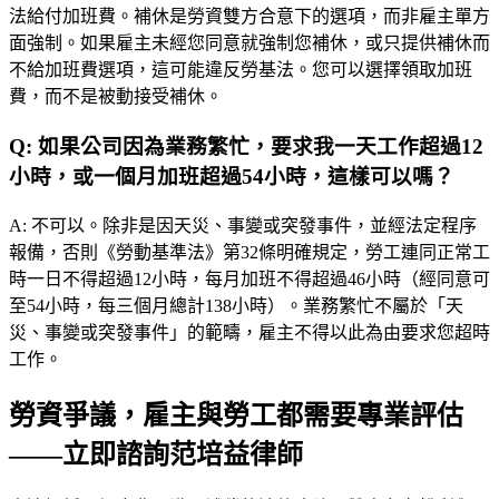
法給付加班費。補休是勞資雙方合意下的選項，而非雇主單方
面強制。如果雇主未經您同意就強制您補休，或只提供補休而
不給加班費選項，這可能違反勞基法。您可以選擇領取加班
費，而不是被動接受補休。
Q:
如果公司因為業務繁忙，要求我一天工作超過12
小時，或一個月加班超過54小時，這樣可以嗎？
A:
不可以。除非是因天災、事變或突發事件，並經法定程序
報備，否則《勞動基準法》第32條明確規定，勞工連同正常工
時一日不得超過12小時，每月加班不得超過46小時（經同意可
至54小時，每三個月總計138小時）。業務繁忙不屬於「天
災、事變或突發事件」的範疇，雇主不得以此為由要求您超時
工作。
勞資爭議，雇主與勞工都需要專業評估
——立即諮詢范培益律師