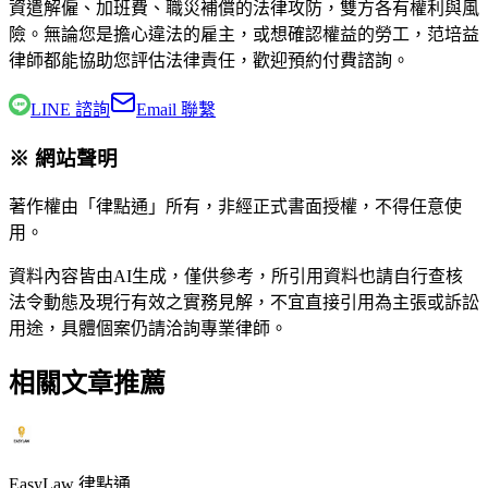
資遣解僱、加班費、職災補償的法律攻防，雙方各有權利與風
險。無論您是擔心違法的雇主，或想確認權益的勞工，
范培益
律師
都能協助您評估法律責任，歡迎預約付費諮詢。
LINE 諮詢
Email 聯繫
※ 網站聲明
著作權由「律點通」所有，非經正式書面授權，不得任意使
用。
資料內容皆由AI生成，僅供參考，所引用資料也請自行查核
法令動態及現行有效之實務見解，不宜直接引用為主張或訴訟
用途，具體個案仍請洽詢專業律師。
相關文章推薦
EasyLaw 律點通