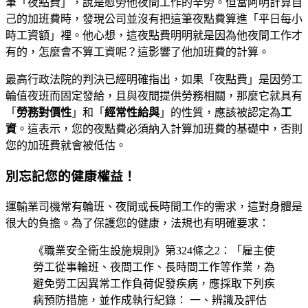
筆「夜點費」，說是慰勞他夜間工作的辛勞。但當阿明計算自
己的加班費時，發現公司並沒有把這筆夜點費算進「平日每小
時工資額」裡。他心想，這夜點費明明就是因為他夜間工作才
有的，怎麼會不算工資呢？這影響了他加班費的計算。
最高行政法院的判決已經明確指出，如果「夜點費」是因勞工
輪值夜班而固定發給，且與夜間提供勞務相關，那麼它就具有
「
勞務對價性
」和「
經常性給與
」的性質，應該被認定為
工
資
。這表示，您的夜點費必須納入計算加班費的基礎中，否則
您的加班費就會被低估。
別忘記您的健康權益！
運輸業司機常有輪班、夜間或長時間工作的需求，這對身體是
很大的負擔。為了保護您的健康，法規也有明確要求：
《職業安全衛生設施規則》第324條之2：「雇主使
勞工從事輪班、夜間工作、長時間工作等作業，為
避免勞工因異常工作負荷促發疾病，應採取下列疾
病預防措施，並作成執行紀錄： 一、辨識及評估