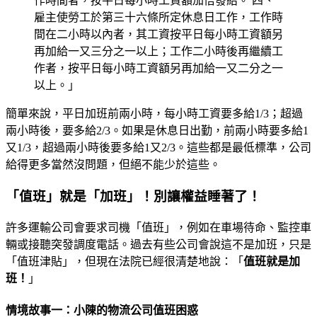
作時間者，按平日每小時工資額加倍發給。 四、
雇主使勞工於第三十六條所定休息日工作，工作時
間在二小時以內者，其工資按平日每小時工資額另
再加給一又三分之一以上；工作二小時後再繼續工
作者，按平日每小時工資額另再加給一又二分之一
以上。」
簡單來說，平日加班前兩小時，每小時工資要多給1/3；超過
兩小時後，要多給2/3。如果是休息日出勤，前兩小時要多給1
又1/3，超過兩小時後要多給1又2/3。這些都是最低標準，公司
給得更多當然沒問題，但絕不能少於這些。
「值班」就是「加班」！別讓權益睡著了！
許多運輸公司會要求司機「值班」，例如在車場待命、監控車
輛或接聽突發調度電話。過去有些公司會說這不是加班，只是
「值班津貼」，但現在法院已經很清楚地說：「
值班就是加
班！
」
情境故事一：小陳的物流公司值班困惑