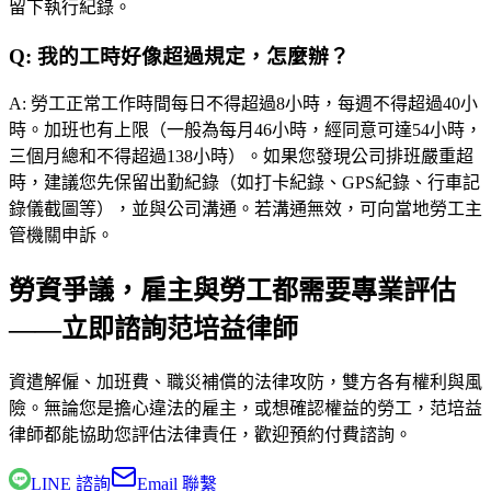
留下執行紀錄。
Q:
我的工時好像超過規定，怎麼辦？
A:
勞工正常工作時間每日不得超過8小時，每週不得超過40小
時。加班也有上限（一般為每月46小時，經同意可達54小時，
三個月總和不得超過138小時）。如果您發現公司排班嚴重超
時，建議您先保留出勤紀錄（如打卡紀錄、GPS紀錄、行車記
錄儀截圖等），並與公司溝通。若溝通無效，可向當地勞工主
管機關申訴。
勞資爭議，雇主與勞工都需要專業評估
——立即諮詢范培益律師
資遣解僱、加班費、職災補償的法律攻防，雙方各有權利與風
險。無論您是擔心違法的雇主，或想確認權益的勞工，
范培益
律師
都能協助您評估法律責任，歡迎預約付費諮詢。
LINE 諮詢
Email 聯繫