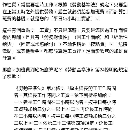
作性質，常需要超時工作。根據《勞動基準法》規定，只要您
在正常工時之外提供勞務，雇主就必須給您加班費。而計算加
班費的基礎，就是您的「平日每小時工資額」。
這裡有個重點：「
工資
」不只是底薪！只要是您因為工作而獲
得的報酬，且具有「勞務對價性」（因工作而給）和「經常性
給與」（固定或常態給付），不論名稱是「夜點費」、「危險
津貼」或其他獎金，都應該算進工資裡，進而影響您的加班費
計算。
那麼，加班費到底怎麼算呢？《勞動基準法》第24條明確規定
了標準：
《勞動基準法》第24條：「雇主延長勞工工作時間
者，其延長工作時間之工資，依下列標準加給：
一、延長工作時間在二小時以內者，按平日每小時
工資額加給三分之一以上。 二、再延長工作時間
在二小時以內者，按平日每小時工資額加給三分之
二以上。 三、依第三十二條第四項規定，延長工