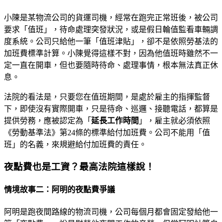
小陳是某物流公司的貨運司機，經常在跑完正常班後，被公司
要求「值班」，待命處理突發狀況，或是假日輪值監看車輛調
度系統。公司只給他一筆「值班津貼」，卻不是依照勞基法的
加班費標準計算。小陳覺得這樣不對，因為他值班時雖然不一
定一直在開車，但也要隨時待命、處理事情，根本無法真正休
息。
法院的看法是，只要您在值班期間，是處於雇主的指揮監督
下，即使沒有實際開車，只是待命、巡邏、接聽電話，都算是
提供勞務，應被認定為「
延長工作時間
」，雇主就必須依照
《勞動基準法》第24條的標準給付加班費。公司不能用「值
班」的名義，來規避給付加班費的責任。
夜點費也是工資？最高法院這樣說！
情境故事二：阿明的夜點費爭議
阿明是跑夜間路線的物流司機，公司每個月都會固定發給他一