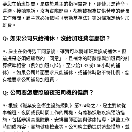
要您在值班期間，是處於雇主的指揮監督下，即使只是待命、
巡邏、接聽電話，沒有實際開車，都應被視為提供勞務的延長
工作時間，雇主就必須依照《勞動基準法》第24條規定給付加
班費。
Q:
如果公司只給補休，沒給加班費怎麼辦？
A:
雇主在徵得勞工同意後，確實可以將加班費換成補休。但
前提是必須經過您的「同意」，且補休的時數應與加班費的計
算標準相當（例如加班1小時，至少給1.33或1.66小時的補
休）。如果公司片面要求只能補休，或補休時數不符比例，您
有權要求公司補發加班費。
Q:
公司要怎麼照顧夜班司機的健康？
A:
根據《職業安全衛生設施規則》第324條之2，雇主對於從
事輪班、夜間或長時間工作的司機，有義務採取疾病預防措
施，包括辨識高風險群、安排醫師面談與健康指導、調整工作
時間或內容、實施健康檢查等。公司應主動提供這些措施，並