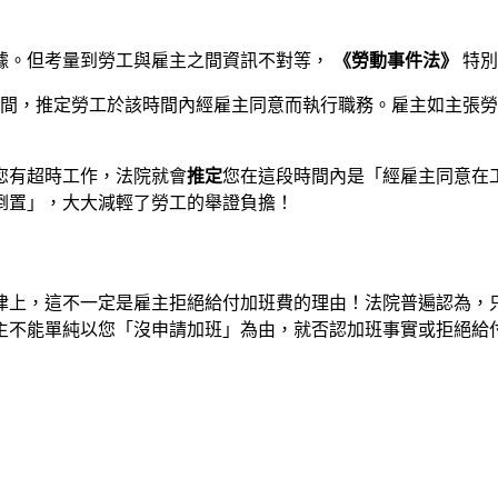
據。但考量到勞工與雇主之間資訊不對等，
《勞動事件法》
特別
間，推定勞工於該時間內經雇主同意而執行職務。雇主如主張勞
您有超時工作，法院就會
推定
您在這段時間內是「經雇主同意在
倒置」，大大減輕了勞工的舉證負擔！
律上，這不一定是雇主拒絕給付加班費的理由！法院普遍認為，
主不能單純以您「沒申請加班」為由，就否認加班事實或拒絕給