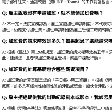
電子郵件往來、通訊軟體（如LINE、Teams）的工作對話
Q:
雇主說我沒有申請加班，就不能領加班費嗎？
A:
不一定。法院實務認為，雇主實施加班申請制度，不代表可
加班，仍應支付加班費。加班申請制僅為雇主管理工時的輔助
Q:
加班費的請求時效是多久？如果超過了還能請求
A:
根據《民法》第126條規定，加班費的請求權時效為五年
此，建議您一旦發現加班費權益受損，應盡早採取行動。
Q:
加班費的計算基礎包含哪些薪資項目？
A:
加班費的計算基礎是您的「平日每小時工資額」。根據《勞
底薪，許多具有經常性給與性質的津貼或獎金，如伙食津貼、
Q:
雇主拒絕提供我的出勤紀錄副本或影本，我該怎
A:
根據《勞動基準法》第30條第6項，雇主不得拒絕勞工申