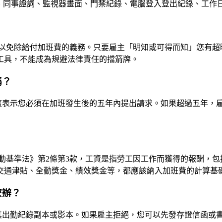
截圖、同事證詞、監視器畫面、門禁紀錄、電腦登入登出紀錄、工
以免除給付加班費的義務。只要雇主「明知或可得而知」您有超
工具，不能成為規避法律責任的擋箭牌。
嗎？
。這表示您必須在加班發生後的五年內提出請求。如果超過五年，
動基準法》第2條第3款，工資是指勞工因工作而獲得的報酬，
交通津貼、全勤獎金、績效獎金等，都應該納入加班費的計算基
麼辦？
請其出勤紀錄副本或影本。如果雇主拒絕，您可以先發存證信函或