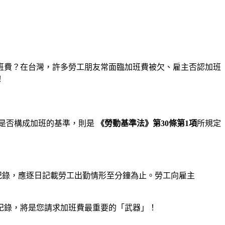
班費？在台灣，許多勞工朋友常面臨加班費被欠、雇主否認加班
！
是否構成加班的基準，則是
《勞動基準法》第30條第1項
所規定
紀錄，應逐日記載勞工出勤情形至分鐘為止。勞工向雇主
紀錄，將是您請求加班費最重要的「武器」！