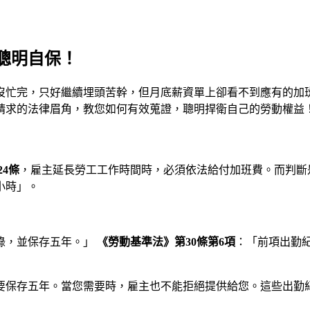
聰明自保！
沒忙完，只好繼續埋頭苦幹，但月底薪資單上卻看不到應有的加
請求的法律眉角，教您如何有效蒐證，聰明捍衛自己的勞動權益
4條
，雇主延長勞工工作時間時，必須依法給付加班費。而判斷
小時」。
錄，並保存五年。」
《勞動基準法》第30條第6項
：「前項出勤
要保存五年。當您需要時，雇主也不能拒絕提供給您。這些出勤