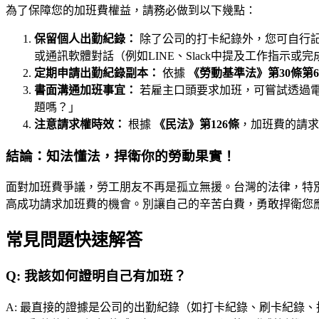
為了保障您的加班費權益，請務必做到以下幾點：
保留個人出勤紀錄：
除了公司的打卡紀錄外，您可自行
或通訊軟體對話（例如LINE、Slack中提及工作指示或
定期申請出勤紀錄副本：
依據
《勞動基準法》第30條第
書面溝通加班事宜：
若雇主口頭要求加班，可嘗試透過電
題嗎？」
注意請求權時效：
根據
《民法》第126條
，加班費的請求
結論：知法懂法，捍衛你的勞動果實！
面對加班費爭議，勞工朋友不再是孤立無援。台灣的法律，特
高成功請求加班費的機會。別讓自己的辛苦白費，勇敢捍衛您
常見問題快速解答
Q:
我該如何證明自己有加班？
A:
最直接的證據是公司的出勤紀錄（如打卡紀錄、刷卡紀錄、