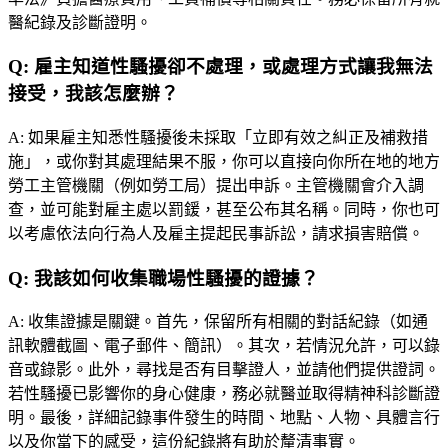
醫紀錄及診斷證明。
Q:
雇主知道性騷擾卻不處理，或處理方式讓我無法
接受，我該怎麼辦？
A:
如果雇主知悉性騷擾後未採取「立即有效之糾正及補救措
施」，或你對其處理結果不服，你可以直接向你所在地的地方
勞工主管機關（例如勞工局）提出申訴。主管機關會介入調
查，並可能對雇主處以罰鍰，甚至公布其名稱。同時，你也可
以考慮依法向行為人及雇主提起民事訴訟，請求損害賠償。
Q:
我該如何收集職場性騷擾的證據？
A:
收集證據是關鍵。首先，保留所有相關的對話紀錄（如通
訊軟體截圖、電子郵件、簡訊）。其次，若情況允許，可以錄
音或錄影。此外，尋找是否有目擊證人，並請他們提供證詞。
若性騷擾已影響你的身心健康，務必就醫並取得精神科診斷證
明。最後，詳細記錄事件發生的時間、地點、人物、具體言行
以及你當下的感受，這份紀錄將有助於釐清事實。