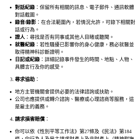
對話紀錄
：保留所有相關的訊息、電子郵件、通訊軟體
對話截圖。
錄音/錄影
：在合法範圍內，若情況允許，可錄下相關對
話或行為。
證人
：尋找是否有同事或其他人目睹或聽聞。
就醫紀錄
：若性騷擾已影響你的身心健康，務必就醫並
取得精神科診斷證明。
日記或紀錄
：詳細記錄事件發生的時間、地點、人物、
具體言行及你的感受。
尋求協助
：
地方主管機關會提供必要的法律諮詢或扶助。
公司也應提供或轉介諮詢、醫療或心理諮商等服務，這
是雇主的義務。
請求損害賠償
：
你可以依《性別平等工作法》第27條及《民法》第184
條，向行為人及雇主請求財產上及非財產上（精神慰撫