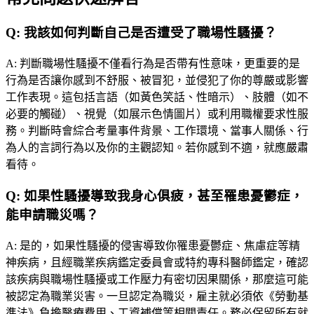
Q:
我該如何判斷自己是否遭受了職場性騷擾？
A:
判斷職場性騷擾不僅看行為是否帶有性意味，更重要的是
行為是否讓你感到不舒服、被冒犯，並侵犯了你的尊嚴或影響
工作表現。這包括言語（如黃色笑話、性暗示）、肢體（如不
必要的觸碰）、視覺（如展示色情圖片）或利用職權要求性服
務。判斷時會綜合考量事件背景、工作環境、當事人關係、行
為人的言詞行為以及你的主觀認知。若你感到不適，就應嚴肅
看待。
Q:
如果性騷擾導致我身心俱疲，甚至罹患憂鬱症，
能申請職災嗎？
A:
是的，如果性騷擾的侵害導致你罹患憂鬱症、焦慮症等精
神疾病，且經職業疾病鑑定委員會或特約專科醫師鑑定，確認
該疾病與職場性騷擾或工作壓力有密切因果關係，那麼這可能
被認定為職業災害。一旦認定為職災，雇主就必須依《勞動基
準法》負擔醫療費用、工資補償等相關責任。務必保留所有就