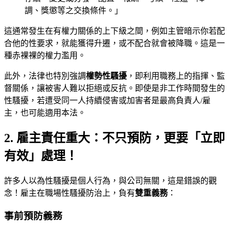
調、獎懲等之交換條件。」
這通常發生在有權力關係的上下級之間，例如主管暗示你若配
合他的性要求，就能獲得升遷，或不配合就會被降職。這是一
種赤裸裸的權力濫用。
此外，法律也特別強調
權勢性騷擾
，即利用職務上的指揮、監
督關係，讓被害人難以拒絕或反抗。即使是非工作時間發生的
性騷擾，若遭受同一人持續侵害或加害者是最高負責人/雇
主，也可能適用本法。
2. 雇主責任重大：不只預防，更要「立即
有效」處理！
許多人以為性騷擾是個人行為，與公司無關，這是錯誤的觀
念！雇主在職場性騷擾防治上，負有
雙重義務
：
事前預防義務