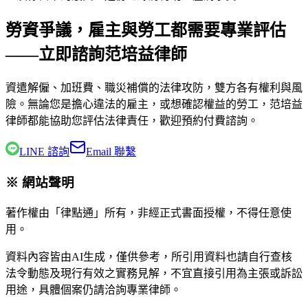
勞資爭議，雇主與勞工都需要專業評估
——立即諮詢范培益律師
資遣解僱、加班費、職災補償的法律攻防，雙方各有權利與風
險。無論您是擔心違法的雇主，或想確認權益的勞工，
范培益
律師
都能協助您評估法律責任，歡迎預約付費諮詢。
LINE 諮詢
Email 聯繫
※ 網站聲明
著作權由「律點通」所有，非經正式書面授權，不得任意使
用。
資料內容皆由AI生成，僅供參考，所引用資料也請自行查核
法令動態及現行有效之實務見解，不宜直接引用為主張或訴訟
用途，具體個案仍請洽詢專業律師。