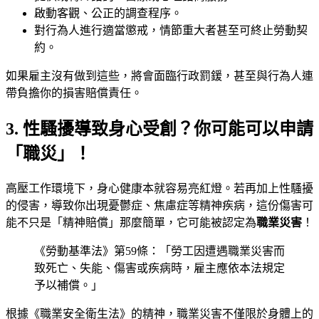
啟動客觀、公正的調查程序。
對行為人進行適當懲戒，情節重大者甚至可終止勞動契
約。
如果雇主沒有做到這些，將會面臨行政罰鍰，甚至與行為人連
帶負擔你的損害賠償責任。
3. 性騷擾導致身心受創？你可能可以申請
「職災」！
高壓工作環境下，身心健康本就容易亮紅燈。若再加上性騷擾
的侵害，導致你出現憂鬱症、焦慮症等精神疾病，這份傷害可
能不只是「精神賠償」那麼簡單，它可能被認定為
職業災害
！
《勞動基準法》第59條：「勞工因遭遇職業災害而
致死亡、失能、傷害或疾病時，雇主應依本法規定
予以補償。」
根據《職業安全衛生法》的精神，職業災害不僅限於身體上的