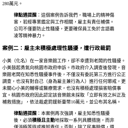
280萬元。
律點通提醒
：這個案例告訴我們，職場上的精神傷
害，若經專業鑑定與工作相關，雇主有責任補償。
公司不僅要防止性騷擾，更要確保員工免於言語霸
凌等精神暴力。
案例二：雇主未積極處理性騷擾，遭行政裁罰
小美（化名）在一家音樂館工作，卻不幸遭到老闆的性騷擾。
小美鼓起勇氣向桃園市政府申訴。市政府介入調查後發現，音
樂館老闆在知悉性騷擾事件後，不僅沒有委託第三方進行公正
調查，也沒有對自己（身為雇主兼行為人）進行任何懲戒，更
未關心小美的輔導或醫療需求，也沒有積極處理損害賠償事
宜。桃園市政府因此認定該音樂館未採取「立即有效之糾正及
補救措施」，依法裁處罰鍰新臺幣10萬元，並公布其名稱。
律點通提醒
：本案例再次強調，雇主知悉性騷擾
後，必須
積極且主動
地採取一系列具體措施，而非
僅消極等待或推卸責任。否則，除了民事賠償，還