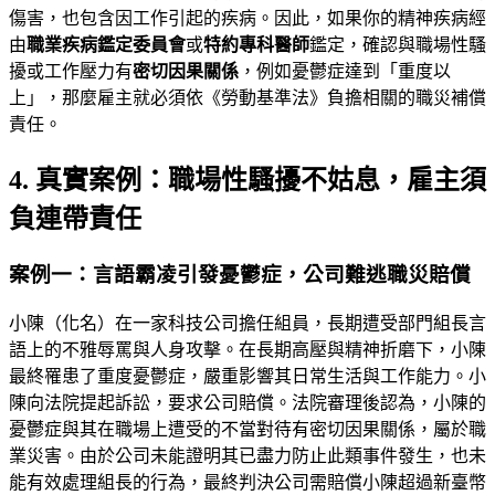
傷害，也包含因工作引起的疾病。因此，如果你的精神疾病經
由
職業疾病鑑定委員會
或
特約專科醫師
鑑定，確認與職場性騷
擾或工作壓力有
密切因果關係
，例如憂鬱症達到「重度以
上」，那麼雇主就必須依《勞動基準法》負擔相關的職災補償
責任。
4. 真實案例：職場性騷擾不姑息，雇主須
負連帶責任
案例一：言語霸凌引發憂鬱症，公司難逃職災賠償
小陳（化名）在一家科技公司擔任組員，長期遭受部門組長言
語上的不雅辱罵與人身攻擊。在長期高壓與精神折磨下，小陳
最終罹患了重度憂鬱症，嚴重影響其日常生活與工作能力。小
陳向法院提起訴訟，要求公司賠償。法院審理後認為，小陳的
憂鬱症與其在職場上遭受的不當對待有密切因果關係，屬於職
業災害。由於公司未能證明其已盡力防止此類事件發生，也未
能有效處理組長的行為，最終判決公司需賠償小陳超過新臺幣