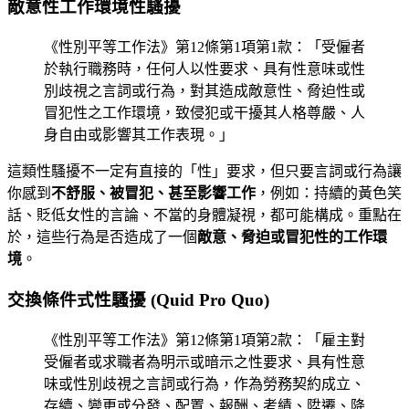
敵意性工作環境性騷擾
《性別平等工作法》第12條第1項第1款：「受僱者
於執行職務時，任何人以性要求、具有性意味或性
別歧視之言詞或行為，對其造成敵意性、脅迫性或
冒犯性之工作環境，致侵犯或干擾其人格尊嚴、人
身自由或影響其工作表現。」
這類性騷擾不一定有直接的「性」要求，但只要言詞或行為讓
你感到
不舒服、被冒犯、甚至影響工作
，例如：持續的黃色笑
話、貶低女性的言論、不當的身體凝視，都可能構成。重點在
於，這些行為是否造成了一個
敵意、脅迫或冒犯性的工作環
境
。
交換條件式性騷擾 (Quid Pro Quo)
《性別平等工作法》第12條第1項第2款：「雇主對
受僱者或求職者為明示或暗示之性要求、具有性意
味或性別歧視之言詞或行為，作為勞務契約成立、
存續、變更或分發、配置、報酬、考績、陞遷、降