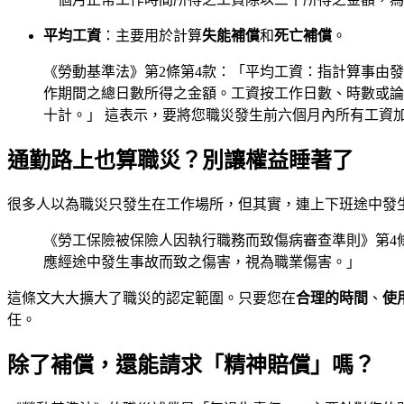
平均工資
：主要用於計算
失能補償
和
死亡補償
。
《勞動基準法》第2條第4款：「平均工資：指計算事由
作期間之總日數所得之金額。工資按工作日數、時數或論
十計。」 這表示，要將您職災發生前六個月內所有工資
通勤路上也算職災？別讓權益睡著了
很多人以為職災只發生在工作場所，但其實，連上下班途中發
《勞工保險被保險人因執行職務而致傷病審查準則》第4
應經途中發生事故而致之傷害，視為職業傷害。」
這條文大大擴大了職災的認定範圍。只要您在
合理的時間
、
使
任。
除了補償，還能請求「精神賠償」嗎？