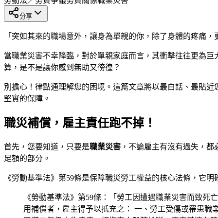
勞動法／勞資爭議
勞資關係
職業災害
分享
「突如其來的職場意外，讓身為單親的你，除了身體的疼痛，
當職業災害不幸降臨，對於單親家庭而言，其衝擊往往更為巨
算，是不是讓你感到無助又徬徨？
別擔心！律點通理解您的困境。這篇文章將以最白話、最貼近
堅實的保障。
職災補償，雇主責任跑不掉！
首先，您要知道，只要是
職業災害
，不論雇主有沒有過失，都
足額的部分。
《勞動基準法》第59條是保障職災勞工權益的核心法條，它明
《勞動基準法》第59條：「勞工因遭遇職業災害而致死
用補償者，雇主得予以抵充之： 一、勞工受傷或罹患職