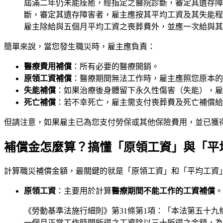
屆滿二年仍未能痊癒，經指定之醫院診斷，審定其遺存障
斷，審定其遺存障害者，雇主應按其平均工資及其失能程
雇主除給與五個月平均工資之喪葬費外，並應一次給與其
簡單來說，當您發生職災時，雇主應負責：
醫療費用補償
：所有必要的醫療開銷。
原領工資補償
：醫療期間無法工作時，雇主應照您原本的
失能補償
：如果治療後身體留下永久性傷害（失能），雇
死亡補償
：若不幸死亡，雇主需支付喪葬費及死亡補償給
但請注意，如果雇主已為您支付勞保或其他保險費用，並已獲
補償金怎麼算？搞懂「原領工資」與「平
計算職災補償金額，最關鍵的就是「原領工資」和「平均工資
原領工資
：主要用於計算
醫療期間不能工作的工資補償
。
《勞動基準法施行細則》第31條第1項：「本法第五十
一個月正常工作時間所得之工資除以三十所得之金額，為