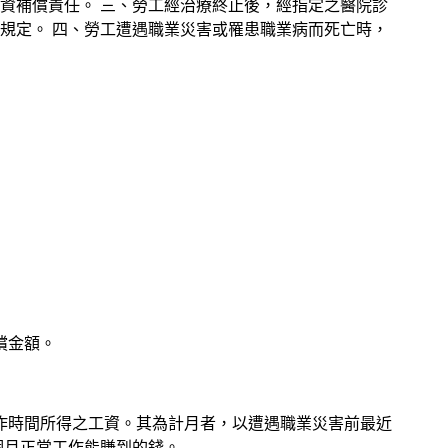
資補償責任。 三、勞工經治療終止後，經指定之醫院診
規定。 四、勞工遭遇職業災害或罹患職業病而死亡時，
償金額。
作時間所得之工資。其為計月者，以遭遇職業災害前最近
個月正常工作能賺到的錢。