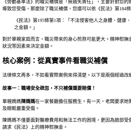
《勞動基準法》的職災補償是「無過失責任」，主要針對您的
導致您受傷，那麼除了職災補償，您還可以依《民法》第184
《民法》第195條第1項：「不法侵害他人之身體、健
之金額。」
對於單親家庭而言，職災帶來的身心煎熬可能更大。精神慰撫
狀況等因素來決定金額。
核心案例：從真實事件看職災補償
法律條文再多，不如看實際案例來得清楚。以下是兩個經過改
故事一：職場安全疏忽，不只補償還要賠償！
單親媽媽
陳媽媽
在一家餐廳擔任服務生。有一天，老闆要求她
及眼眶嚴重受傷。
陳媽媽不僅要面對醫療費用和無法工作的困境，更因為臉部受
請求《民法》上的精神慰撫金。