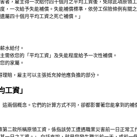
害者，雇主得一次給付四十個月之平均工資後，免除此項原領工
度，一次給予失能補償。失能補償標準，依勞工保險條例有關之
遺屬四十個月平均工資之死亡補償。」
薪水給付。
主需依您的「平均工資」及失能程度給予一次性補償。
您的家屬。
得理賠，雇主可以主張抵充掉他應負擔的部分。
均工資」
」這兩個概念。它們的計算方式不同，卻都影響著您能拿到的補
九條第二款所稱原領工資，係指該勞工遭遇職業災害前一日正常工
其一日之工資。」 白話來說，就是您發生職災前一天，或前一