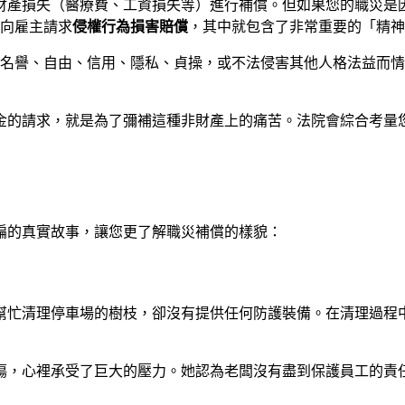
財產損失（醫療費、工資損失等）進行補償。但如果您的職災是
條向雇主請求
侵權行為損害賠償
，其中就包含了非常重要的「精神
康、名譽、自由、信用、隱私、貞操，或不法侵害其他人格法益而
金的請求，就是為了彌補這種非財產上的痛苦。法院會綜合考量
編的真實故事，讓您更了解職災補償的樣貌：
幫忙清理停車場的樹枝，卻沒有提供任何防護裝備。在清理過程
傷，心裡承受了巨大的壓力。她認為老闆沒有盡到保護員工的責