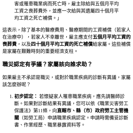
害或罹患職業病而死亡時，雇主除給與五個月平均
工資之喪葬費外，並應一次給與其遺屬四十個月平
均工資之死亡補償。」
這表示，除了基本的醫療費用、醫療期間的工資補償（若家人
在治療中），若家人不幸離世，雇主應支付
五個月平均工資的
喪葬費
，以及
四十個月平均工資的死亡補償
給家屬。這些補償
是家屬在艱難時刻的重要經濟支柱。
職災認定有爭議？家屬該向誰求助？
如果雇主不承認是職災，或對於職業疾病的診斷有異議，家屬
該怎麼辦呢？
初步認定：
若懷疑家人罹患職業疾病，應先請醫師診
斷。如果對診斷結果有異議，您可以依《職業災害勞工
保護法》第11條，向
直轄市、縣（市）政府勞工主管機
關
（如勞工局）申請職業疾病認定。申請時需備妥診斷
書、作業經歷、職業暴露資料等。