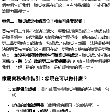
個案例告訴我們，職災家屬在訴訟上享有特殊保障，不必因經
濟壓力而卻步。
案例二：職災認定找錯單位？權益可能受影響！
黃先生因工作時不慎沾染泥水，導致腳部嚴重感染。他認為這
是職業傷害，向勞保局申請傷病給付遭拒後，轉向高雄市政府
勞工局勞動檢查處陳情，希望認定為職災。然而，法院最終判
決駁回黃先生的訴訟。原因在於，勞動檢查機構的職責是勞動
檢查，
並沒有權限對個案進行職業災害認定
。職災認定必須向
直轄市、縣（市）政府勞工主管機關
提出申請。這個案例提醒
我們，了解正確的申請管道，是維護權益的第一步。
家屬實務操作指引：您現在可以做什麼？
立即保全證據：
盡可能蒐集與職災相關的所有證據，包
括：
詳細的
診斷證明書
（載明傷病原因、治療過程）。
工作場所
照片、錄影
、同事
證詞
。