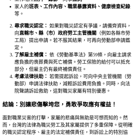
家人的
班表、工作內容、職業暴露資料、健康檢查紀錄
等。
尋求職災認定：
如果對職災認定有爭議，請備齊資料，
向
直轄市、縣（市）政府勞工主管機關
（例如各縣市勞
工局）提出申請。若不服其結果，可再向勞動部申請鑑
定。
了解雇主補償：
依《勞動基準法》第59條，向雇主請求
應負擔的喪葬費與死亡補償。勞工保險的給付可以抵充
部分，但雇主仍有最終補償責任。
考慮法律扶助：
若需提起訴訟，可向中央主管機關（勞
動部）申請法律扶助，減輕訴訟費用負擔。同時，向法
院聲請訴訟救助，這對職災家屬有特別優惠。
結論：別讓悲傷擊垮您，勇敢爭取應有權益！
面對職業災害的打擊，家屬的悲痛與無助是可想而知的。然
而，台灣的法律為職災勞工及其家屬提供了多重保障。從明確
的職災認定程序、雇主的法定補償責任，到訴訟上的特別協