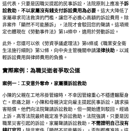
這代表，只要是因職災提起的民事訴訟，法院原則上應准予
訴
訟救助
，
不以家屬沒有錢支付訴訟費用為必要
。這大大降低了
家屬尋求司法救濟的門檻，讓您不必擔心高額的訴訟費用。除
非案件「顯然不可能勝訴」，法院才會駁回您的聲請。這項規
定也體現在《勞動事件法》第14條中，適用於勞動訴訟。
此外，您還可以依《勞資爭議處理法》第6條或《職業安全衛
生法施行細則》第52條，向中央主管機關申請
法律扶助
，以減
輕訴訟費用與律師費用的負擔。
實際案例：為職災逝者爭取公道
案例一：工安意外奪命，家屬獲訴訟救助
小陳的父親在工地吊掛管線時，不幸因管線重心不穩遭輾壓身
亡。悲痛之餘，小陳和母親決定向雇主提起民事訴訟，請求損
害賠償。他們向法院聲請訴訟救助，但一開始遭到駁回。經過
上訴，高等法院最終裁定准予訴訟救助。法院強調，只要是因
職業災害引起的訴訟，家屬聲請訴訟救助，
不需證明自己沒有
錢打官司
，除非案件「顯然不可能勝訴」，否則都應准許。這