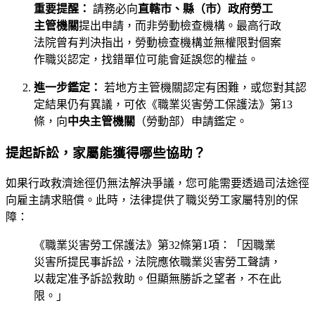
重要提醒：
請務必向
直轄市、縣（市）政府勞工
主管機關
提出申請，而非勞動檢查機構。最高行政
法院曾有判決指出，勞動檢查機構並無權限對個案
作職災認定，找錯單位可能會延誤您的權益。
進一步鑑定：
若地方主管機關認定有困難，或您對其認
定結果仍有異議，可依《職業災害勞工保護法》第13
條，向
中央主管機關
（勞動部）申請鑑定。
提起訴訟，家屬能獲得哪些協助？
如果行政救濟途徑仍無法解決爭議，您可能需要透過司法途徑
向雇主請求賠償。此時，法律提供了職災勞工家屬特別的保
障：
《職業災害勞工保護法》第32條第1項：「因職業
災害所提民事訴訟，法院應依職業災害勞工聲請，
以裁定准予訴訟救助。但顯無勝訴之望者，不在此
限。」