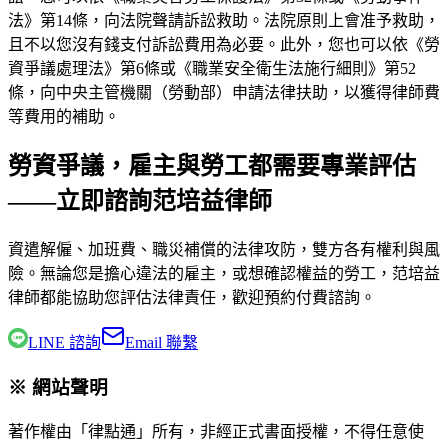
法》第14條，向法院聲請訴訟救助。法院原則上會准予救助，
且不以您沒有錢支付訴訟費用為必要。此外，您也可以依《勞
資爭議處理法》第6條或《職業安全衛生法施行細則》第52
條，向中央主管機關（勞動部）申請法律扶助，以獲得律師費
等費用的補助。
勞資爭議，雇主與勞工都需要專業評估
——立即諮詢范培益律師
資遣解僱、加班費、職災補償的法律攻防，雙方各有權利與風
險。無論您是擔心違法的雇主，或想確認權益的勞工，
范培益
律師
都能協助您評估法律責任，歡迎預約付費諮詢。
LINE 諮詢
Email 聯繫
※ 網站聲明
著作權由「律點通」所有，非經正式書面授權，不得任意使