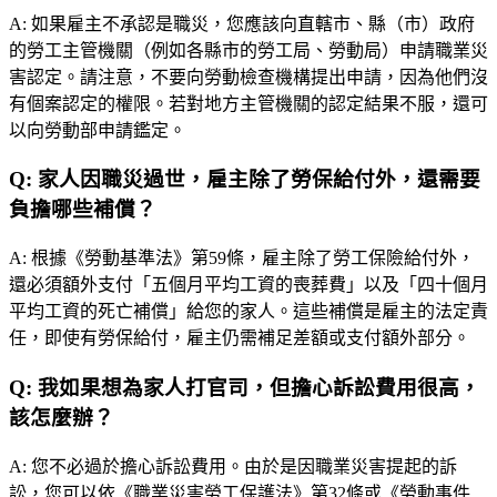
A:
如果雇主不承認是職災，您應該向直轄市、縣（市）政府
的勞工主管機關（例如各縣市的勞工局、勞動局）申請職業災
害認定。請注意，不要向勞動檢查機構提出申請，因為他們沒
有個案認定的權限。若對地方主管機關的認定結果不服，還可
以向勞動部申請鑑定。
Q:
家人因職災過世，雇主除了勞保給付外，還需要
負擔哪些補償？
A:
根據《勞動基準法》第59條，雇主除了勞工保險給付外，
還必須額外支付「五個月平均工資的喪葬費」以及「四十個月
平均工資的死亡補償」給您的家人。這些補償是雇主的法定責
任，即使有勞保給付，雇主仍需補足差額或支付額外部分。
Q:
我如果想為家人打官司，但擔心訴訟費用很高，
該怎麼辦？
A:
您不必過於擔心訴訟費用。由於是因職業災害提起的訴
訟，您可以依《職業災害勞工保護法》第32條或《勞動事件