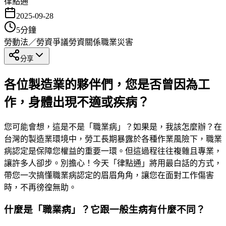
律點通
2025-09-28
5
分鐘
勞動法／勞資爭議
勞資關係
職業災害
分享
各位製造業的夥伴們，您是否曾因為工
作，身體出現不適或疾病？
您可能會想，這是不是「職業病」？如果是，我該怎麼辦？在
台灣的製造業環境中，勞工長期暴露於各種作業風險下，職業
病認定是保障您權益的重要一環。但這過程往往複雜且專業，
讓許多人卻步。別擔心！今天「律點通」將用最白話的方式，
帶您一次搞懂職業病認定的眉眉角角，讓您在面對工作傷害
時，不再徬徨無助。
什麼是「職業病」？它跟一般生病有什麼不同？