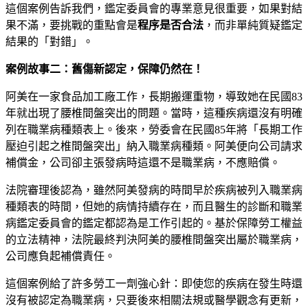
這個案例告訴我們，鑑定委員會的專業意見很重要，如果對結
果不滿，要挑戰的重點會是
程序是否合法
，而非單純質疑鑑定
結果的「對錯」。
案例故事二：舊傷新認定，保障仍然在！
阿美在一家食品加工廠工作，長期搬運重物，導致她在民國83
年就出現了腰椎間盤突出的問題。當時，這種疾病還沒有明確
列在職業病種類表上。後來，勞委會在民國85年將「長期工作
壓迫引起之椎間盤突出」納入職業病種類。阿美便向公司請求
補償金，公司卻主張發病時這還不是職業病，不應賠償。
法院審理後認為，雖然阿美發病的時間早於疾病被列入職業病
種類表的時間，但她的病情持續存在，而且醫生的診斷和職業
病鑑定委員會的鑑定都認為是工作引起的。基於保障勞工權益
的立法精神，法院最終判決阿美的腰椎間盤突出屬於職業病，
公司應負起補償責任。
這個案例給了許多勞工一劑強心針：即使您的疾病在發生時還
沒有被認定為職業病，只要後來相關法規或醫學觀念有更新，