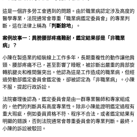
這是一個許多勞工會遇到的問題。由於職業病認定涉及高度的
醫學專業，法院通常會尊重「職業病鑑定委員會」的專業判
斷，這在法律上稱為「
判斷餘地
」。
案例故事一：肩膀腰部疼痛難耐，鑑定結果卻是「非職業
病」？
小陳在製造業的組裝線上工作多年，長期重複性的動作讓他肩
頸、腰部疼痛不已，甚至影響了睡眠，被診斷出嚴重的肩部旋
轉肌腱炎和椎間盤突出。他認為這是工作造成的職業病，但經
過勞動部鑑定委員會鑑定後，卻被認定為「非職業病」。小陳
不服，提起行政訴訟。
法院審理後認為，鑑定委員會是由一群專業醫師和專家組成
的，他們的判斷具有高度專業性。除非小陳能證明鑑定過程有
重大瑕疵，例如委員資格不符、程序不合法，或者鑑定結果有
明顯的錯誤，否則法院通常會尊重委員會的專業判斷。最終，
小陳的訴訟被駁回。