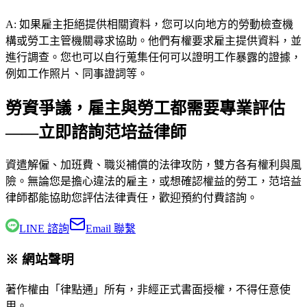
A:
如果雇主拒絕提供相關資料，您可以向地方的勞動檢查機
構或勞工主管機關尋求協助。他們有權要求雇主提供資料，並
進行調查。您也可以自行蒐集任何可以證明工作暴露的證據，
例如工作照片、同事證詞等。
勞資爭議，雇主與勞工都需要專業評估
——立即諮詢范培益律師
資遣解僱、加班費、職災補償的法律攻防，雙方各有權利與風
險。無論您是擔心違法的雇主，或想確認權益的勞工，
范培益
律師
都能協助您評估法律責任，歡迎預約付費諮詢。
LINE 諮詢
Email 聯繫
※ 網站聲明
著作權由「律點通」所有，非經正式書面授權，不得任意使
用。