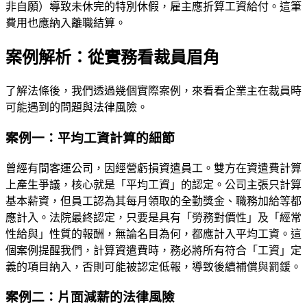
非自願）導致未休完的特別休假，雇主應折算工資給付。這筆
費用也應納入離職結算。
案例解析：從實務看裁員眉角
了解法條後，我們透過幾個實際案例，來看看企業主在裁員時
可能遇到的問題與法律風險。
案例一：平均工資計算的細節
曾經有間客運公司，因經營虧損資遣員工。雙方在資遣費計算
上產生爭議，核心就是「平均工資」的認定。公司主張只計算
基本薪資，但員工認為其每月領取的全勤獎金、職務加給等都
應計入。法院最終認定，只要是具有「勞務對價性」及「經常
性給與」性質的報酬，無論名目為何，都應計入平均工資。這
個案例提醒我們，計算資遣費時，務必將所有符合「工資」定
義的項目納入，否則可能被認定低報，導致後續補償與罰鍰。
案例二：片面減薪的法律風險