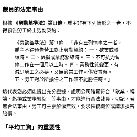
裁員的法定事由
根據
《勞動基準法》第11條
，雇主非有下列情形之一者，不
得預告勞工終止勞動契約：
《勞動基準法》第11條：「非有左列情事之一者，
雇主不得預告勞工終止勞動契約： 一、歇業或轉
讓時。 二、虧損或業務緊縮時。 三、不可抗力暫
停工作在一個月以上時。 四、業務性質變更，有
減少勞工之必要，又無適當工作可供安置時。
五、勞工對於所擔任之工作確不能勝任時。」
這代表您必須能提出充分證據，證明公司確實符合「歇業、轉
讓、虧損或業務緊縮」等事由，才能進行合法裁員。切記，若
無合法事由，勞工可主張解僱無效，要求恢復職位或請求損害
賠償。
「平均工資」的重要性