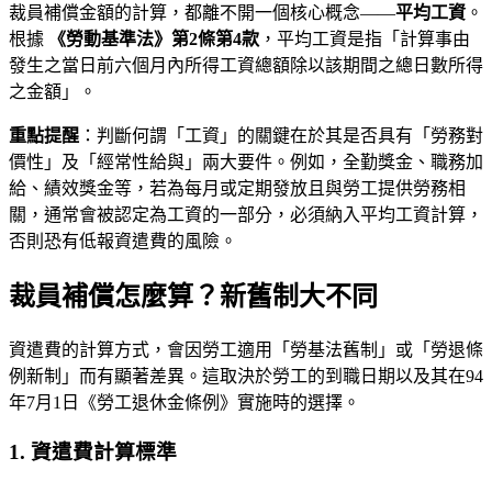
裁員補償金額的計算，都離不開一個核心概念——
平均工資
。
根據
《勞動基準法》第2條第4款
，平均工資是指「計算事由
發生之當日前六個月內所得工資總額除以該期間之總日數所得
之金額」。
重點提醒
：判斷何謂「工資」的關鍵在於其是否具有「勞務對
價性」及「經常性給與」兩大要件。例如，全勤獎金、職務加
給、績效獎金等，若為每月或定期發放且與勞工提供勞務相
關，通常會被認定為工資的一部分，必須納入平均工資計算，
否則恐有低報資遣費的風險。
裁員補償怎麼算？新舊制大不同
資遣費的計算方式，會因勞工適用「勞基法舊制」或「勞退條
例新制」而有顯著差異。這取決於勞工的到職日期以及其在94
年7月1日《勞工退休金條例》實施時的選擇。
1. 資遣費計算標準