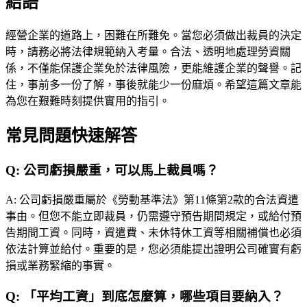
結語
經營企業的道路上，困難在所難免。當您必須做出裁員的決定
時，請務必將法律規範納入考量。合法、透明地處理勞資關
係，不僅能保護企業免於法律風險，更能維護企業的聲譽。記
住，事前多一份了解，事後就能少一份麻煩。希望這篇文章能
為您在艱難時刻提供實用的指引。
常見問題快速解答
Q:
公司虧損嚴重，可以馬上裁員嗎？
A:
公司虧損嚴重屬於《勞動基準法》第11條第2款的合法資遣
事由。但您不能立即裁員，仍需遵守預告期間規定，或給付預
告期間工資。同時，資遣費、未休特休工資等相關補償也必須
依法計算並給付。重要的是，您必須能提出證明公司確實有虧
損或業務緊縮的事實。
Q:
「平均工資」到底怎麼算，哪些項目要納入？