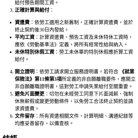
給付預告期間工資。
正確計算與給付
：
資遣費
：依勞工適用之新舊制，正確計算資遣費，並於
終止契約後30日內發給。
平均工資
：計算資遣費、預告工資及未休特休工資時，
應依《勞動基準法》定義，將所有經常性給與納入。
未休特別休假工資
：勞工未休畢的特別休假應折算工資
給付。
開立證明
：依勞工請求開立服務證明書。若符合
《就業
保險法》第11條第3項
所定義的非自願離職要件，應開立
非自願離職證明書，這對勞工申請失業給付至關重要。
避免片面變更
：切勿在未經勞工同意下片面減薪、強制
休無薪假或變更勞動條件，以免勞工合法終止契約並請
求資遣費。
文件留存
：所有資遣相關文件、計算明細、溝通紀錄等
均應妥善留存，以備查核。