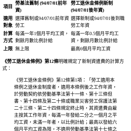
勞基法舊制 (94/07/01前年
勞工退休金條例新制
項目
資)
(94/07/01後年資)
適用
選擇舊制或94/07/01前年資
選擇新制或94/07/01後到職
對象
勞工
勞工年資
計算
每滿一年1個月平均工資，
每滿一年0.5個月平均工
方式
剩餘月數比例計給
資，剩餘月數比例計給
上限
無上限
最高6個月平均工資
《勞工退休金條例》第12條
明確規定了新制資遣費的計算方
式：
《勞工退休金條例》第12條第1項：「勞工適用本
條例之退休金制度者，適用本條例後之工作年資，
於勞動契約依勞動基準法第十一條、第十三條但
書、第十四條及第二十條或職業災害勞工保護法第
二十三條、第二十四條規定終止時，其資遣費由雇
主按其工作年資，每滿一年發給二分之一個月之平
均工資，未滿一年者，以比例計給；最高以發給六
個月平均工資為限，不適用勞動基準法第十七條之