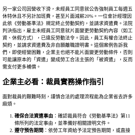
另一家公司因營收下滑，未經員工同意就公告強制員工每週五
休特休且不另計加班費，甚至片面減薪20%。一位會計經理因
此依《勞動基準法》規定終止勞動契約，並請求資遣費。法院
判決指出，雇主未經員工同意就片面變更勞動契約內容（如工
資、休假方式），已違反勞動法令。因此，員工有權合法終止
契約，並請求資遣費及非自願離職證明書。這個案例告訴我
們，即使經營困難，企業主也絕不能片面變更勞動條件，否則
可能讓原本的「資遣」變成勞工合法主張的「被資遣」，反而
需支付更多補償。
企業主必看：裁員實務操作指引
面對裁員的艱難時刻，謹慎合法的處理流程能為企業省去許多
麻煩。
確保合法資遣事由
：確認裁員符合《勞動基準法》第11
條所列的法定事由，並準備好相關證明文件。
遵守預告期間
：依勞工年資給予法定預告期間，或直接