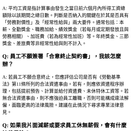
A:
平均工資是指計算事由發生之當日前六個月內所得工資總
額除以該期間之總日數。判斷是否納入的關鍵在於其是否具有
「勞務對價性」及「經常性給與」兩大要件。通常包括：本
薪、全勤獎金、職務加給、績效獎金（若每月或定期發放且與
勞務相關）、加班費（若為經常性加班）等。年終獎金、三節
獎金、差旅費等非經常性給與則不計入。
Q:
員工不願簽署「合意終止契約書」，我該怎麼
辦？
A:
若員工不願合意終止，您應評估公司是否有《勞動基準
法》第11條所列的合法資遣事由。若有，則應依資遣程序辦
理，包括提前預告、計算並給付資遣費、未休特休工資等。若
無合法資遣事由，則不應強迫員工離職，否則可能構成違法解
僱，面臨更高的法律風險。建議在此情況下尋求專業法律意
見。
Q:
如果我片面減薪或要求員工休無薪假，會有什麼