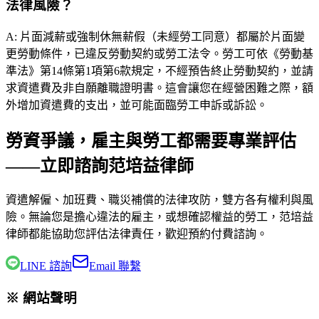
法律風險？
A:
片面減薪或強制休無薪假（未經勞工同意）都屬於片面變
更勞動條件，已違反勞動契約或勞工法令。勞工可依《勞動基
準法》第14條第1項第6款規定，不經預告終止勞動契約，並請
求資遣費及非自願離職證明書。這會讓您在經營困難之際，額
外增加資遣費的支出，並可能面臨勞工申訴或訴訟。
勞資爭議，雇主與勞工都需要專業評估
——立即諮詢范培益律師
資遣解僱、加班費、職災補償的法律攻防，雙方各有權利與風
險。無論您是擔心違法的雇主，或想確認權益的勞工，
范培益
律師
都能協助您評估法律責任，歡迎預約付費諮詢。
LINE 諮詢
Email 聯繫
※ 網站聲明