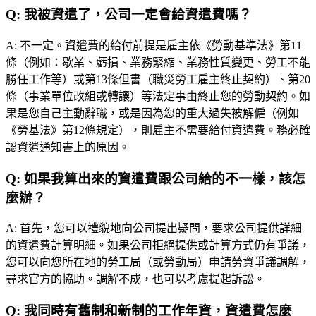
Q:
我被資遣了，公司一定會給資遣費嗎？
A:
不一定。資遣費的給付前提是雇主依《勞動基準法》第11
條（例如：歇業、虧損、業務緊縮、業務性質變更、勞工不能
勝任工作等）或第13條但書（職災勞工雇主終止契約）、第20
條（事業單位改組或轉讓）等法定事由終止您的勞動契約。如
果是您自己主動辭職，或是因為您的重大過失被解僱（例如
《勞基法》第12條規定），則雇主不需要給付資遣費。務必確
認資遣通知書上的原因。
Q:
如果我算出來的資遣費跟公司給的不一樣，該怎
麼辦？
A:
首先，您可以禮貌地向公司提出疑問，要求公司提供詳細
的資遣費計算明細。如果公司拒絕提供或計算方式仍有爭議，
您可以向您所在地的勞工局（或勞動局）申請勞資爭議調解，
尋求官方的協助。調解不成，也可以考慮提起訴訟。
Q:
我同時有舊制和新制的工作年資，資遣費怎麼