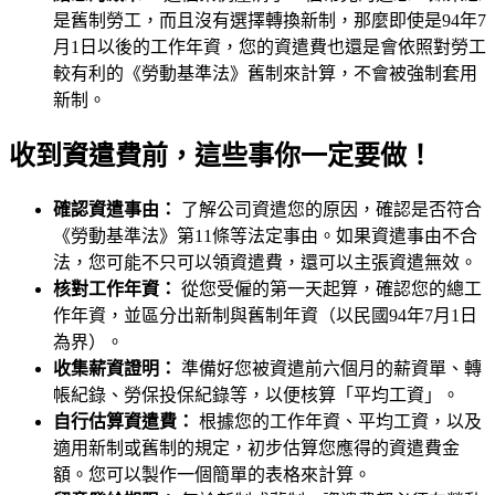
是舊制勞工，而且沒有選擇轉換新制，那麼即使是94年7
月1日以後的工作年資，您的資遣費也還是會依照對勞工
較有利的《勞動基準法》舊制來計算，不會被強制套用
新制。
收到資遣費前，這些事你一定要做！
確認資遣事由：
了解公司資遣您的原因，確認是否符合
《勞動基準法》第11條等法定事由。如果資遣事由不合
法，您可能不只可以領資遣費，還可以主張資遣無效。
核對工作年資：
從您受僱的第一天起算，確認您的總工
作年資，並區分出新制與舊制年資（以民國94年7月1日
為界）。
收集薪資證明：
準備好您被資遣前六個月的薪資單、轉
帳紀錄、勞保投保紀錄等，以便核算「平均工資」。
自行估算資遣費：
根據您的工作年資、平均工資，以及
適用新制或舊制的規定，初步估算您應得的資遣費金
額。您可以製作一個簡單的表格來計算。