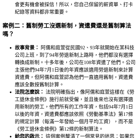
會更有機會被採信！所以，您自己保留的薪資單、打卡
紀錄等資料都非常重要。
案例二：舊制勞工沒選新制，資遣費還是舊制算法
嗎？
故事背景：
阿儒和庭萱從民國92、93年就開始在某科技
公司上班，到了94年勞退新制上路時，他們都沒有選擇
轉換成新制。十多年後，公司在108年資遣了他們。公司
主張他們94年7月1日後的年資應該適用勞退新制來計算
資遣費，但阿儒和庭萱認為他們一直適用舊制，資遣費
應該全數按舊制計算。
法院怎麼說：
法院明確指出，像阿儒和庭萱這樣在《勞
工退休金條例》施行前就受僱，並且後來也沒有選擇適
用新制的勞工，他們所有的工作年資，包括94年7月1日
以後的年資，資遣費都應該依照《勞動基準法》第17條
的規定計算（每滿一年發給一個月平均工資），而不是
《勞工退休金條例》第12條的新制算法。
給您的啟示：
這個案例釐清了一個常見的迷思：如果您