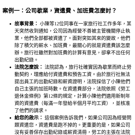
案例一：公司歇業，資遣費、加班費怎麼討？
故事背景：
小陳等12位同事在一家旅行社工作多年，某
天突然收到通知，公司因為經營不善被主管機關停止執
業，他們全部都被資遣了。面對突如其來的變故，他們
除了積欠的薪水、加班費，最關心的就是資遣費該怎麼
辦。旅行社雖然對加班費的計算有意見，卻拿不出任何
出勤紀錄。
法院怎麼說：
法院認為，旅行社確實因為歇業而終止勞
動契約，理應給付資遣費和預告工資。由於旅行社無法
提出員工的出勤紀錄和薪資證明，法院採信了小陳他們
自己主張的加班時數。在資遣費部分，法院依照《勞工
退休金條例》第12條的規定，計算小陳他們適用新制年
資的資遣費（每滿一年發給半個月平均工資），並核准
了他們的請求。
給您的啟示：
這個案例告訴我們，如果公司因為經營問
題資遣您，資遣費是跑不掉的。更重要的是，如果公司
沒有妥善保存出勤紀錄或薪資清冊，勞工的主張在法院