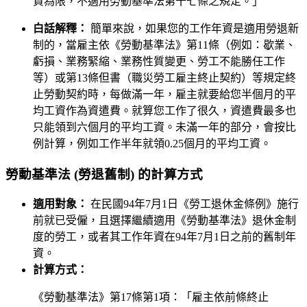
資為限，不適用勞動基準法第十七條之規定。」
白話解釋：
簡單來說，如果您的工作年資是適用勞退新
制的，當雇主依《勞動基準法》第11條（例如：歇業、
虧損、業務緊縮、業務性質變更、勞工不能勝任工作
等）或第13條但書（職災勞工雇主終止契約）等規定終
止勞動契約時，每做滿一年，雇主就要給您半個月的平
均工資作為資遣費。就算您工作了很久，資遣費最多也
只能領到六個月的平均工資。未滿一年的部分，會按比
例計算，例如工作半年就領0.25個月的平均工資。
勞動基準法 (勞退舊制) 的計算方式
適用對象：
在民國94年7月1日《勞工退休金條例》施行
前就已受僱，且選擇繼續適用《勞動基準法》退休金制
度的勞工，或者其工作年資在94年7月1日之前的舊制年
資。
計算方式：
《勞動基準法》第17條第1項：「雇主依前條終止