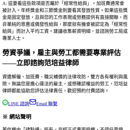
A:
這要看這些款項是否屬於「經常性給與」。加班費通常會
被計入。年終獎金和三節獎金則要看其發放性質。如果這些獎
金是固定發放，且與您的工作表現或勞務提供有直接關聯，而
非單純的恩惠或偶發性給與，那麼就有機會被認定為「經常性
給與」而計入平均工資。建議收集薪資明細，並諮詢勞工局或
專業人士。
勞資爭議，雇主與勞工都需要專業評估
——立即諮詢范培益律師
資遣解僱、加班費、職災補償的法律攻防，雙方各有權利與風
險。無論您是擔心違法的雇主，或想確認權益的勞工，
范培益
律師
都能協助您評估法律責任，歡迎預約付費諮詢。
LINE 諮詢
Email 聯繫
※ 網站聲明
著作權由「律點通」所有，非經正式書面授權，不得任意使