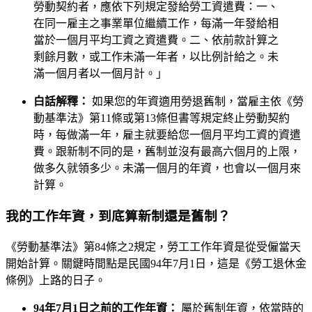
勞動契約者，應依下列規定發給勞工資遣費：一、
在同一雇主之事業單位繼續工作，每滿一年發給相
當於一個月平均工資之資遣費。二、依前款計算之
剩餘月數，或工作未滿一年者，以比例計給之。未
滿一個月者以一個月計。」
白話解釋：
如果您的年資適用勞退舊制，當雇主依《勞
動基準法》第11條或第13條但書等規定終止勞動契約
時，每做滿一年，雇主就要給您一個月平均工資的資遣
費。跟新制不同的是，舊制並沒有最高六個月的上限，
做多久就領多少。未滿一個月的年資，也會以一個月來
計算。
我的工作年資，到底算新制還是舊制？
《勞動基準法》第84條之2規定，勞工工作年資是從受僱當天
開始計算。關鍵時間點是民國94年7月1日，這是《勞工退休金
條例》上路的日子。
94年7月1日之前的工作年資：
屬於舊制年資，依當時的