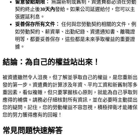
留意發給期限：
無論新制或舊制，資遣費都必須在勞動
契約終止後
30天內
發給。如果公司延遲給付，您可以主
張遲延利息。
妥善保存所有文件：
任何與您勞動契約相關的文件，例
如勞動契約、薪資單、出勤紀錄、資遣通知書、離職證
明等，都要妥善保存，這些都是未來爭取權益的重要證
據。
結論：為自己的權益站出來！
被資遣雖然令人沮喪，但了解並爭取自己的權益，是您重新出
發的第一步。資遣費的計算涉及年資、平均工資和新舊制等多
重因素，看似複雜，但只要掌握核心原則，就能為自己爭取到
應得的補償。請務必仔細核對所有資訊，並在必要時主動提出
您的疑問。記住，您的勞動權益不容忽視，積極捍衛才能確保
您的努力獲得應有的回報！
常見問題快速解答