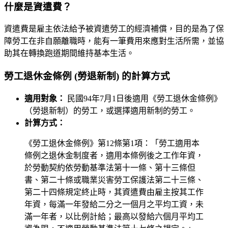
什麼是資遣費？
資遣費是雇主依法給予被資遣勞工的經濟補償，目的是為了保
障勞工在非自願離職時，能有一筆費用來應對生活所需，並協
助其在轉換跑道期間維持基本生活。
勞工退休金條例 (勞退新制) 的計算方式
適用對象：
民國94年7月1日後適用《勞工退休金條例》
（勞退新制）的勞工，或選擇適用新制的勞工。
計算方式：
《勞工退休金條例》第12條第1項：「勞工適用本
條例之退休金制度者，適用本條例後之工作年資，
於勞動契約依勞動基準法第十一條、第十三條但
書、第二十條或職業災害勞工保護法第二十三條、
第二十四條規定終止時，其資遣費由雇主按其工作
年資，每滿一年發給二分之一個月之平均工資，未
滿一年者，以比例計給；最高以發給六個月平均工