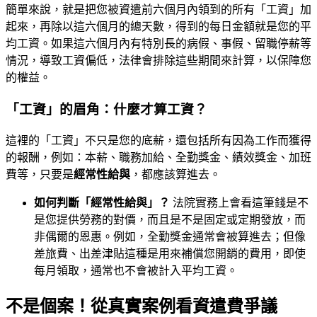
簡單來說，就是把您被資遣前六個月內領到的所有「工資」加
起來，再除以這六個月的總天數，得到的每日金額就是您的平
均工資。如果這六個月內有特別長的病假、事假、留職停薪等
情況，導致工資偏低，法律會排除這些期間來計算，以保障您
的權益。
「工資」的眉角：什麼才算工資？
這裡的「工資」不只是您的底薪，還包括所有因為工作而獲得
的報酬，例如：本薪、職務加給、全勤獎金、績效獎金、加班
費等，只要是
經常性給與
，都應該算進去。
如何判斷「經常性給與」？
法院實務上會看這筆錢是不
是您提供勞務的對價，而且是不是固定或定期發放，而
非偶爾的恩惠。例如，全勤獎金通常會被算進去；但像
差旅費、出差津貼這種是用來補償您開銷的費用，即使
每月領取，通常也不會被計入平均工資。
不是個案！從真實案例看資遣費爭議