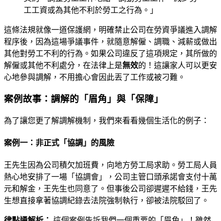
工工資或為其他不利於勞工之行為。」
這條法規就像一道保護網，明確禁止公司在勞資爭議進入調解
程序後，因為這場爭議事件，就隨意解僱、調職、減薪或做出
其他對勞工不利的行為。如果公司違反了這項規定，其所做的
解僱或其他不利處分，在法律上是
無效
的！這讓家人可以更安
心地參與調解，不用擔心會因此丟了工作或被刁難。
案例故事：調解的「眉角」與「保障」
為了讓您更了解調解機制，我們來看看幾個生活化的例子：
案例一：非正式「協調」的風險
王先生因為公司積欠加班費，向地方勞工局求助。勞工局人員
熱心地安排了一場「協調會」，公司主管口頭承諾會支付十萬
元和解金，王先生也同意了。但事後公司卻遲遲不給錢，王先
生想直接拿著協調紀錄去法院強制執行，卻被法院駁回了。
律點通解析：
這個案例告訴我們一個重要的「眉角」！雖然