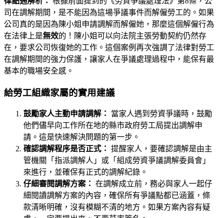
律點通解析：
根據前面提到的《勞資爭議處理法》第8條，公
司在調解期間，是不能因為這場爭議事件而解僱勞工的。如果
公司真的是因為陳小姐申請調解而解僱她，那麼這個解僱行為
在法律上是
無效
的！陳小姐可以向法院主張勞動契約仍然存
在，要求公司恢復她的工作。這個案例再次強調了法律對勞工
在調解期間的強力保護，讓家人在爭議處理過程中，能保有最
基本的職場安全感。
給勞工組織家屬的實用建議
鼓勵家人主動申請調解：
當家人遇到勞資爭議時，鼓勵
他們儘早向工作所在地的縣市政府勞工局提出調解申
請。這是快速解決問題的第一步。
確認調解程序是否正式：
提醒家人，要確認調解是由主
管機關「指派調解人」或「組成勞資爭議調解委員會」
來進行，並確保有正式的調解紀錄。
仔細審閱調解方案：
在調解成立前，務必與家人一起仔
細閱讀調解方案的內容，確保所有爭議點都已涵蓋，條
款清晰明確，沒有模糊不清的地方。如果方案內容有疑