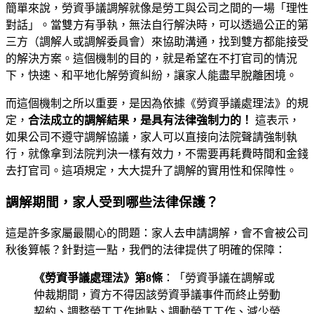
簡單來說，勞資爭議調解就像是勞工與公司之間的一場「理性
對話」。當雙方有爭執，無法自行解決時，可以透過公正的第
三方（調解人或調解委員會）來協助溝通，找到雙方都能接受
的解決方案。這個機制的目的，就是希望在不打官司的情況
下，快速、和平地化解勞資糾紛，讓家人能盡早脫離困境。
而這個機制之所以重要，是因為依據《勞資爭議處理法》的規
定，
合法成立的調解結果，是具有法律強制力的！
這表示，
如果公司不遵守調解協議，家人可以直接向法院聲請強制執
行，就像拿到法院判決一樣有效力，不需要再耗費時間和金錢
去打官司。這項規定，大大提升了調解的實用性和保障性。
調解期間，家人受到哪些法律保護？
這是許多家屬最關心的問題：家人去申請調解，會不會被公司
秋後算帳？針對這一點，我們的法律提供了明確的保障：
《勞資爭議處理法》第8條
：「勞資爭議在調解或
仲裁期間，資方不得因該勞資爭議事件而終止勞動
契約、調整勞工工作地點、調動勞工工作、減少勞