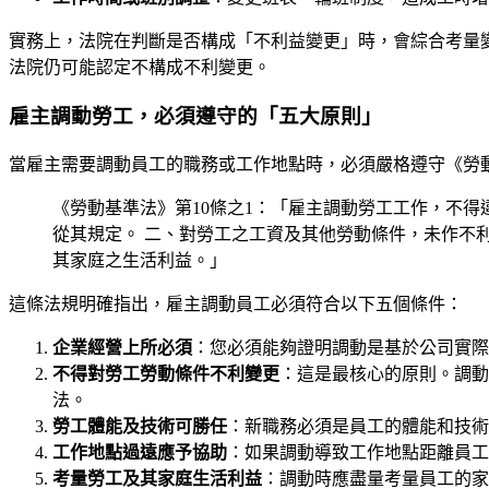
實務上，法院在判斷是否構成「不利益變更」時，會綜合考量
法院仍可能認定不構成不利變更。
雇主調動勞工，必須遵守的「五大原則」
當雇主需要調動員工的職務或工作地點時，必須嚴格遵守《勞動
《勞動基準法》第10條之1：「雇主調動勞工工作，不
從其規定。 二、對勞工之工資及其他勞動條件，未作不
其家庭之生活利益。」
這條法規明確指出，雇主調動員工必須符合以下五個條件：
企業經營上所必須
：您必須能夠證明調動是基於公司實際
不得對勞工勞動條件不利變更
：這是最核心的原則。調動
法。
勞工體能及技術可勝任
：新職務必須是員工的體能和技術
工作地點過遠應予協助
：如果調動導致工作地點距離員
考量勞工及其家庭生活利益
：調動時應盡量考量員工的