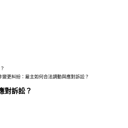
？
件變更糾紛：雇主如何合法調動與應對訴訟？
應對訴訟？