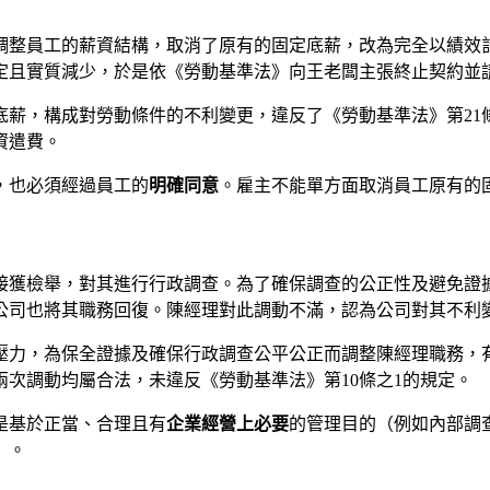
調整員工的薪資結構，取消了原有的固定底薪，改為完全以績效
定且實質減少，於是依《勞動基準法》向王老闆主張終止契約並
底薪，構成對勞動條件的不利變更，違反了《勞動基準法》第21
資遣費。
，也必須經過員工的
明確同意
。雇主不能單方面取消員工原有的
接獲檢舉，對其進行行政調查。為了確保調查的公正性及避免證
公司也將其職務回復。陳經理對此調動不滿，認為公司對其不利
壓力，為保全證據及確保行政調查公平公正而調整陳經理職務，
次調動均屬合法，未違反《勞動基準法》第10條之1的規定。
是基於正當、合理且有
企業經營上必要
的管理目的（例如內部調
」。