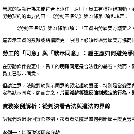
若您的調動行為未能符合上述任一原則，員工有權拒絕調動，並
勞動契約的重要內容，《勞動基準法》第21條第1項也規定：
《勞動基準法》第21條第1項：「工資由勞雇雙方議定之
這表示工資的數額或結構變更，原則上必須經過勞雇雙方協商
勞工的「同意」與「默示同意」：雇主應如何避免爭
在勞動條件變更中，員工的
明確同意
是合法性的基石。然而，
員工已默示同意。
但請注意，法院對於默示同意的認定趨於嚴謹。特別是當變更內
定為默示同意。簡而言之，
片面減薪等違反強制規定的行為，
實務案例解析：從判決看合法與違法的界線
讓我們透過兩個實際案例，來看看法院是如何判斷雇主變更勞
案例一：片面取消固定底薪