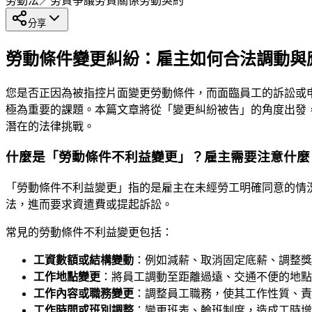
勞動法／勞資爭議
勞資關係
勞動契約
分享
勞動條件變更糾紛：雇主如何合法調動與
您是否正因為被指控片面變更勞動條件，而面臨員工的訴訟或
極為重要的課題。本篇文章將從「變更糾紛被告」的角度出發
潛在的法律挑戰。
什麼是「勞動條件不利益變更」？雇主需要注意什麼
「勞動條件不利益變更」指的是雇主在未經勞工明確同意的情
法，進而要求資遣費或提起訴訟。
常見的勞動條件不利益變更包括：
工資數額或結構變動
：例如減薪、取消固定底薪、調整獎
工作地點變更
：將員工調動至距離過遠、交通不便的地點
工作內容或職務變更
：調整員工職務，使其工作性質、責
工作時間或班別調整
：變更班表、輪班制度，造成工時增