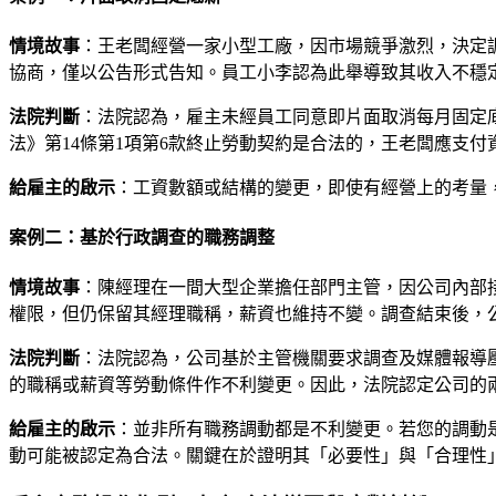
情境故事
：王老闆經營一家小型工廠，因市場競爭激烈，決定
協商，僅以公告形式告知。員工小李認為此舉導致其收入不穩
法院判斷
：法院認為，雇主未經員工同意即片面取消每月固定
法》第14條第1項第6款終止勞動契約是合法的，王老闆應支付
給雇主的啟示
：工資數額或結構的變更，即使有經營上的考量
案例二：基於行政調查的職務調整
情境故事
：陳經理在一間大型企業擔任部門主管，因公司內部
權限，但仍保留其經理職稱，薪資也維持不變。調查結束後，
法院判斷
：法院認為，公司基於主管機關要求調查及媒體報導
的職稱或薪資等勞動條件作不利變更。因此，法院認定公司的兩
給雇主的啟示
：並非所有職務調動都是不利變更。若您的調動
動可能被認定為合法。關鍵在於證明其「必要性」與「合理性