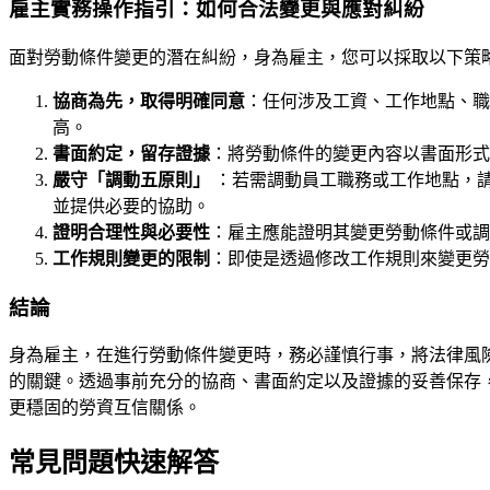
雇主實務操作指引：如何合法變更與應對糾紛
面對勞動條件變更的潛在糾紛，身為雇主，您可以採取以下策
協商為先，取得明確同意
：任何涉及工資、工作地點、職
高。
書面約定，留存證據
：將勞動條件的變更內容以書面形式
嚴守「調動五原則」
：若需調動員工職務或工作地點，請
並提供必要的協助。
證明合理性與必要性
：雇主應能證明其變更勞動條件或調
工作規則變更的限制
：即使是透過修改工作規則來變更勞
結論
身為雇主，在進行勞動條件變更時，務必謹慎行事，將法律風
的關鍵。透過事前充分的協商、書面約定以及證據的妥善保存
更穩固的勞資互信關係。
常見問題快速解答