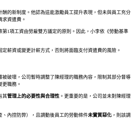
計酬的新制度。他認為這能激勵員工提升表現，但未與員工充分
請求資遣費。
條第1項工資由勞雇雙方議定的原則。因此，小李依《勞動基準
固定薪資或變更計薪方式，否則將面臨支付資遣費的風險。
據被破壞，公司暫時調整了陳經理的職務內容，限制其部分督導
變更職務。
有其
管理上的必要性與合理性
。更重要的是，公司並未對陳經理
查、內控防弊），且調動後員工的勞動條件
未實質惡化
，則該調