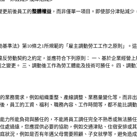
變更前後員工的
整體權益
，而非僅單一項目。即使部分津貼減少
基準法》第10條之1所規範的「雇主調動勞工工作之原則」。
得違反勞動契約之約定，並應符合下列原則： 一、基於企業經營
利之變更。 三、調動後工作為勞工體能及技術可勝任。 四、調動
的業務需求，例如組織重整、產線調整、業務量變化等，而非出
後，員工的工資、福利、職務內容、工作時間等，都不能比調動
能力所能負荷與勝任的，不能將員工調任完全不熟悉或無法勝任
工住處過遠，您應提供必要的協助，例如交通津貼、住宿安排或其
家庭狀況，例如是否有年邁父母需要照顧、子女就學等，避免造成