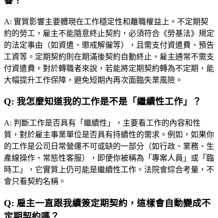
響？
A:
實質影響主要體現在工作穩定性和離職權益上。不定期契
約的勞工，雇主不能隨意終止契約，必須符合《勞基法》規定
的法定事由（如資遣、懲戒解僱等），且需支付資遣費、預告
工資等。定期契約則在期滿後契約自動終止，雇主通常不需支
付資遣費。對於轉職者來說，若能將定期契約轉為不定期，能
大幅提升工作保障，避免短期內再次面臨失業風險。
Q:
我怎麼知道我的工作是不是「繼續性工作」？
A:
判斷工作是否具有「繼續性」，主要看工作的內容和性
質，對於雇主事業單位是否具有持續性的需求。例如，如果你
的工作是公司日常營運不可或缺的一部分（如行政、業務、生
產線操作、常態性客服），即便你被稱為「專案人員」或「臨
時工」，它實質上仍可能是繼續性工作。法院會綜合考量，不
會只看契約名稱。
Q:
雇主一直跟我續簽定期契約，這樣會自動變成不
定期契約嗎？