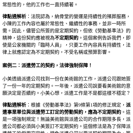
常態性的，他的工作也一直持續著。
律點通解析
：法院認為，納骨堂的營運是持續性的殯葬服務，
小陳的工作內容也屬於常態性、繼續性的事務，並非一時所
需。因此，儘管公所簽的是定期契約，但依《勞動基準法》的
精神，這份契約應被視為
不定期契約
。這個案例告訴我們，即
使是公家機關的「臨時人員」，只要工作內容具有持續性，法
律上就應認定為不定期契約，不受名稱或預算影響。
案例二：派遣勞工的契約，法律強制保障！
小美透過派遣公司找到一份在美術館的工作，派遣公司跟她簽
了一份一年的定期契約。一年後，派遣公司說要看美術館的意
願決定是否續約。小美心想，派遣工作是不是都這樣不穩定？
律點通解析
：根據《勞動基準法》第9條第1項的修正規定，
派
遣事業單位與派遣勞工訂定的勞動契約，應為不定期契約
。這
是一項強制規定！無論美術館與派遣公司的合作期限多長，派
遣公司都必須與小美簽訂不定期契約。這個修法是為了保障派