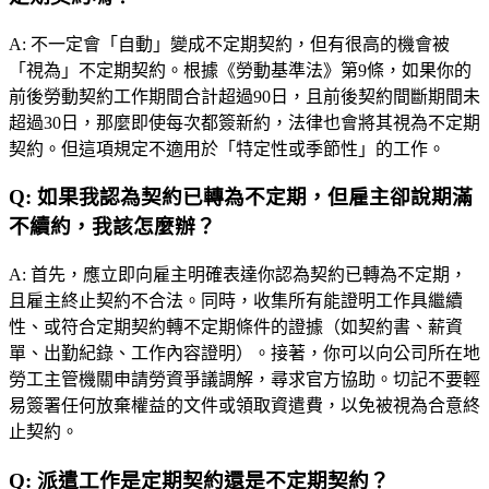
A:
不一定會「自動」變成不定期契約，但有很高的機會被
「視為」不定期契約。根據《勞動基準法》第9條，如果你的
前後勞動契約工作期間合計超過90日，且前後契約間斷期間未
超過30日，那麼即使每次都簽新約，法律也會將其視為不定期
契約。但這項規定不適用於「特定性或季節性」的工作。
Q:
如果我認為契約已轉為不定期，但雇主卻說期滿
不續約，我該怎麼辦？
A:
首先，應立即向雇主明確表達你認為契約已轉為不定期，
且雇主終止契約不合法。同時，收集所有能證明工作具繼續
性、或符合定期契約轉不定期條件的證據（如契約書、薪資
單、出勤紀錄、工作內容證明）。接著，你可以向公司所在地
勞工主管機關申請勞資爭議調解，尋求官方協助。切記不要輕
易簽署任何放棄權益的文件或領取資遣費，以免被視為合意終
止契約。
Q:
派遣工作是定期契約還是不定期契約？