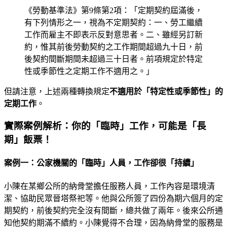
《勞動基準法》第9條第2項：「定期契約屆滿後，
有下列情形之一，視為不定期契約：一、勞工繼續
工作而雇主不即表示反對意思者。二、雖經另訂新
約，惟其前後勞動契約之工作期間超過九十日，前
後契約間斷期間未超過三十日者。前項規定於特定
性或季節性之定期工作不適用之。」
但請注意，上述兩種轉換規定
不適用於「特定性或季節性」的
定期工作
。
實際案例解析：你的「臨時」工作，可能是「長
期」飯票！
案例一：公家機關的「臨時」人員，工作卻很「持續」
小陳在某鄉公所的納骨堂擔任服務人員，工作內容是環境清
潔、協助民眾晉塔祭祀等。他與公所簽了四份為期六個月的定
期契約，前後契約完全沒有間斷，總共做了兩年。後來公所通
知他契約期滿不續約。小陳覺得不合理，因為納骨堂的服務是