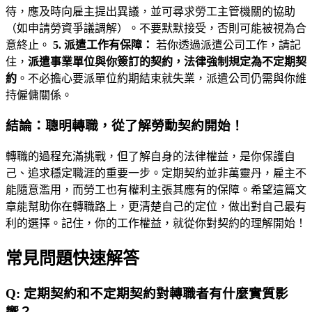
待，應及時向雇主提出異議，並可尋求勞工主管機關的協助
（如申請勞資爭議調解）。不要默默接受，否則可能被視為合
意終止。
5. 派遣工作有保障：
若你透過派遣公司工作，請記
住，
派遣事業單位與你簽訂的契約，法律強制規定為不定期契
約
。不必擔心要派單位約期結束就失業，派遣公司仍需與你維
持僱傭關係。
結論：聰明轉職，從了解勞動契約開始！
轉職的過程充滿挑戰，但了解自身的法律權益，是你保護自
己、追求穩定職涯的重要一步。定期契約並非萬靈丹，雇主不
能隨意濫用，而勞工也有權利主張其應有的保障。希望這篇文
章能幫助你在轉職路上，更清楚自己的定位，做出對自己最有
利的選擇。記住，你的工作權益，就從你對契約的理解開始！
常見問題快速解答
Q:
定期契約和不定期契約對轉職者有什麼實質影