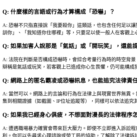
Q:
什麼樣的言語或行為才算構成「恐嚇」？
A:
恐嚇不只指直接說「我要殺你」這類話，也包含任何足以讓
訓你」、「我知道你住哪裡」等，只要足以使一般人在客觀上
Q:
如果加害人說那是「氣話」或「開玩笑」，還能
A:
法院在判斷是否構成恐嚇時，會綜合考量行為時的時空背景
辯稱是氣話或玩笑，若客觀上已造成你心生畏懼，仍可能構成
Q:
網路上的匿名霸凌或恐嚇訊息，也能追究法律責
A:
當然可以。網路上的言論和行為在法律上與現實世界無異。無論
集到相關證據（如截圖、IP位址追蹤等），同樣可以依法追究
Q:
如果我已經身心俱疲，不想面對漫長的法律程序
A:
遭遇職場暴力確實會帶來巨大壓力。即使不立即進入訴訟程
利。你可以先尋求心理諮詢或勞工局的協助，了解除了法律訴