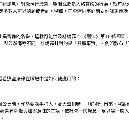
組訊息）對你進行謾罵、嘲諷或貶低人格尊嚴的行為，就可能涉及
特定多數人可以聽到或看到。例如，在全體同事面前對你飆罵髒話
損害你的名譽，這就可能涉及誹謗罪。 《刑法》第310條規定
」 與公然侮辱不同，誹謗罪針對的是「具體事實」，例如散布「
看看這些法律在職場中是如何被應用的：
辦公桌前，作勢要動手打人，並大聲恫嚇：「好膽你出來，我跟
類帶有挑釁與加害意味的言語，依社會一般觀念，足以讓一般人
罪。