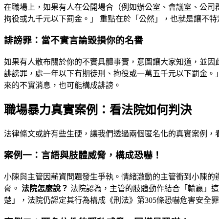
在職場上，如果有人在公開場合（例如辦公室、會議室、公司群
拘役或九千元以下罰金。」 重點在於「公然」，也就是讓不
誹謗罪：當不實言論毀損你的名譽
如果有人散布關於你的不實具體事實，意圖讓大家知道，並因此
誹謗罪，處一年以下有期徒刑、拘役或一萬五千元以下罰金。
來的不實消息，也可能構成誹謗。
職場暴力真實案例：看法院如何判決
法律條文或許有些生硬，讓我們透過兩個匿名化的真實案例，
案例一：言語與肢體威脅，構成恐嚇！
小陳與主管因薪資問題發生爭執。情緒激動的主管衝到小陳的
脅。
法院怎麼說？
法院認為，主管的肢體動作結合「輸贏」這
楚」，法院仍認定其行為構成《刑法》第305條恐嚇危害安全