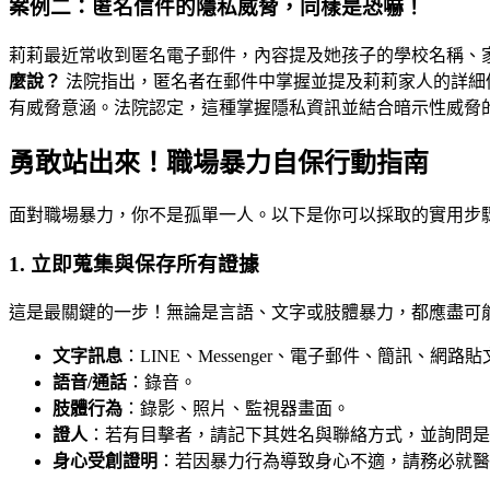
案例二：匿名信件的隱私威脅，同樣是恐嚇！
莉莉最近常收到匿名電子郵件，內容提及她孩子的學校名稱、
麼說？
法院指出，匿名者在郵件中掌握並提及莉莉家人的詳細
有威脅意涵。法院認定，這種掌握隱私資訊並結合暗示性威脅的
勇敢站出來！職場暴力自保行動指南
面對職場暴力，你不是孤單一人。以下是你可以採取的實用步
1. 立即蒐集與保存所有證據
這是最關鍵的一步！無論是言語、文字或肢體暴力，都應盡可
文字訊息
：LINE、Messenger、電子郵件、簡訊、
語音/通話
：錄音。
肢體行為
：錄影、照片、監視器畫面。
證人
：若有目擊者，請記下其姓名與聯絡方式，並詢問是
身心受創證明
：若因暴力行為導致身心不適，請務必就醫