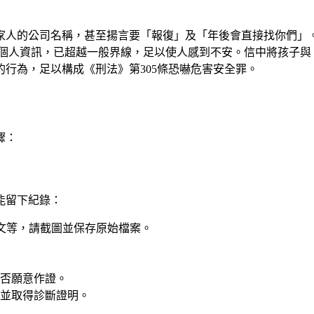
家人的公司名稱，甚至揚言要「報復」及「年後會直接找你們」
個人資訊，已超越一般界線，足以使人感到不安。信中將孩子與
行為，足以構成《刑法》第305條恐嚇危害安全罪。
驟：
能留下紀錄：
網路貼文等，請截圖並保存原始檔案。
否願意作證。
並取得診斷證明。