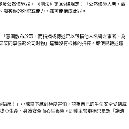
公然侮辱罪。 《刑法》第309條規定：「公然侮辱人者，處
、嘲笑你的外貌或能力，都可能構成此罪。
：「意圖散布於眾，而指摘或傳述足以毀損他人名譽之事者，為
某某同事偷竊公司財物」這種沒有根據的指控。即使是轉述聽
你輸贏！」小陳當下感到極度害怕，認為自己的生命安全受到威
擔心生命、身體安全而心生畏懼。即使主管辯稱只是想「講清