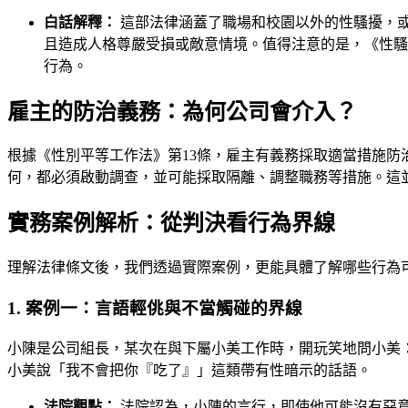
白話解釋：
這部法律涵蓋了職場和校園以外的性騷擾，
且造成人格尊嚴受損或敵意情境。值得注意的是，《性騷
行為。
雇主的防治義務：為何公司會介入？
根據《性別平等工作法》第13條，雇主有義務採取適當措施
何，都必須啟動調查，並可能採取隔離、調整職務等措施。這
實務案例解析：從判決看行為界線
理解法律條文後，我們透過實際案例，更能具體了解哪些行為
1. 案例一：言語輕佻與不當觸碰的界線
小陳是公司組長，某次在與下屬小美工作時，開玩笑地問小美
小美說「我不會把你『吃了』」這類帶有性暗示的話語。
法院觀點：
法院認為，小陳的言行，即使他可能沒有惡