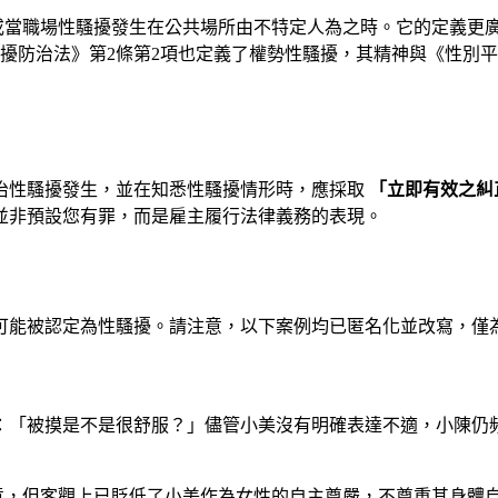
或當職場性騷擾發生在公共場所由不特定人為之時。它的定義更
擾防治法》第2條第2項也定義了權勢性騷擾，其精神與《性別
防治性騷擾發生，並在知悉性騷擾情形時，應採取
「立即有效之糾
並非預設您有罪，而是雇主履行法律義務的表現。
可能被認定為性騷擾。請注意，以下案例均已匿名化並改寫，僅
：「被摸是不是很舒服？」儘管小美沒有明確表達不適，小陳仍
意，但客觀上已貶低了小美作為女性的自主尊嚴，不尊重其身體