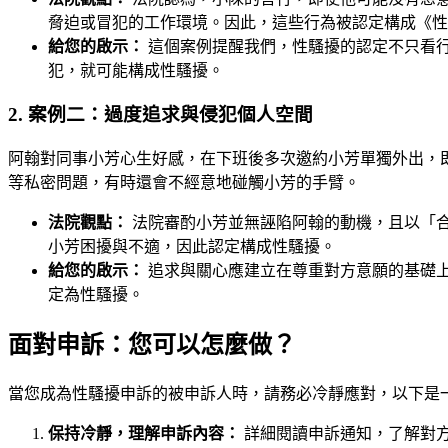
脅迫或冒犯的工作環境。因此，這些行為被認定構成《性
給您的啟示：
這個案例提醒我們，性騷擾的認定不只看
犯，就可能構成性騷擾。
2. 案例二：過度追求與侵犯個人空間
阿翰對同事小芳心生好感，在下班後多次邀約小芳單獨外出，即
等私密問題，有時還會不經意地碰觸小芳的手臂。
法院觀點：
法院審酌小芳並無誣陷阿翰的動機，且以「
小芳困擾與不適，因此認定構成性騷擾。
給您的啟示：
追求與關心應建立在尊重對方意願的基礎
定為性騷擾。
面對申訴：您可以怎麼做？
當您成為性騷擾申訴的被申訴人時，請務必冷靜應對，以下是
保持冷靜，理解申訴內容：
詳細閱讀申訴通知，了解對