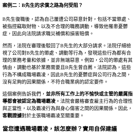
案例二：B先生的求償之路為何受阻？
B先生復職後，認為自己屢遭公司惡意針對，包括不當懲處、
被指控竊取財物、以及不合理的職務調動，導致他罹患憂鬱
症，因此向法院請求職災補償和損害賠償。
然而，法院在審理後駁回了B先生的大部分請求。法院仔細檢
視了公司對B先生的懲處、調動等行為，發現這些行為都有合
理的業務考量和依據，並非無端惡意。例如，公司的懲處有其
情由，調動也基於業務需要且B先生曾自薦。法院認為，這些
行為不構成職場霸凌，因此B先生的憂鬱症與公司行為之間，
沒有足夠的因果關係，不符合職業病的認定要件。
這個案例告訴我們，
並非所有工作上的不愉快或主管的嚴厲指
導都會被認定為職場霸凌
。法院會嚴格審查雇主行為的合理性
與正當性，以及霸凌行為與身心傷害之間的因果關係。因此，
客觀證據
對於主張職場霸凌至關重要。
當您遭遇職場霸凌，該怎麼辦？實用自保建議