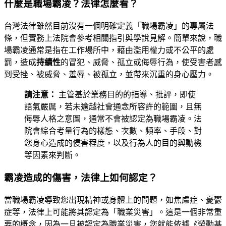
什麼是職場霸凌？法律怎麼看？
台灣法律雖然目前沒有一個明確定義「職場霸凌」的專屬法
條，但實務上法院會參考相關指引與學說見解。簡單來說，職
場霸凌通常是指在工作場所中，藉由濫用權力或不公平的處
罰，造成
持續性
的冒犯、威脅、孤立或侮辱行為，使受害者感
到受挫、被威脅、羞辱、被孤立，並帶來沉重的身心壓力。
請注意：
主管基於業務目的的指導、批評，即使
語氣嚴厲，若未逾越社會通念所容許的範圍，且無
侮辱人格之意圖，通常不會被認定為職場霸凌。法
院會綜合考量行為的樣態、次數、頻率、手段、對
您身心造成的侵害程度，以及行為人的目的與動機
等因素來判斷。
霸凌造成的傷害，法律上如何認定？
當職場霸凌導致您出現精神或身體上的問題，如焦慮症、憂鬱
症等，法律上可能將其認定為「職業災害」。這是一個非常重
要的概念，因為一旦被認定為職業災害，您就能依據《勞動基