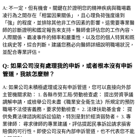
A:
不一定，但有機會。關鍵在於證明您的精神疾病與職場霸
凌行為之間存在「相當因果關係」，且心理負荷強度達到
「強」的程度，並排除其他非工作因素的影響。這需要專業醫
師的診斷證明和鑑定報告來支持。醫師會評估您的工作內容、
人際關係、霸凌事件的頻率和嚴重性，以及您的個人特質和既
往病史等，綜合判斷。建議您務必向醫師詳細說明職場狀況，
並配合專業評估。
Q:
如果公司沒有處理我的申訴，或者根本沒有申訴
管道，我該怎麼辦？
A:
如果公司未積極處理或沒有申訴管道，您可以直接向外部
主管機關求助： 1. 各縣市勞工局/勞動檢查處： 提出勞資爭議
調解申請，或檢舉公司未盡《職業安全衛生法》所規定的預防
職場不法侵害義務，要求勞動檢查。 2. 法律扶助基金會： 提
供免費法律諮詢和訴訟協助，特別是對於經濟弱勢者。 3. 專
業律師： 尋求律師的專業建議，評估提起民事訴訟請求損害
賠償的可行性。即使公司沒有內部申訴管道，也不代表您不能