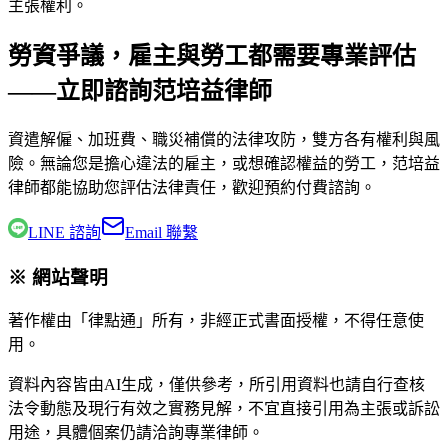
主張權利。
勞資爭議，雇主與勞工都需要專業評估
——立即諮詢范培益律師
資遣解僱、加班費、職災補償的法律攻防，雙方各有權利與風
險。無論您是擔心違法的雇主，或想確認權益的勞工，
范培益
律師
都能協助您評估法律責任，歡迎預約付費諮詢。
LINE 諮詢
Email 聯繫
※ 網站聲明
著作權由「律點通」所有，非經正式書面授權，不得任意使
用。
資料內容皆由AI生成，僅供參考，所引用資料也請自行查核
法令動態及現行有效之實務見解，不宜直接引用為主張或訴訟
用途，具體個案仍請洽詢專業律師。