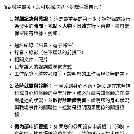
面對職場霸凌，您可以採取以下步驟保護自己：
詳細記錄與蒐證：
這是最重要的第一步！請記錄霸凌行
為發生的
時間、地點、人物、具體言行、內容
。盡可能
保留所有證據，例如：
通訊紀錄（訊息、電子郵件）
錄音、錄影（在不違法的前提下）
相關文件、照片
目擊證人的證詞或聯繫方式
工作紀錄、績效考核等，證明您的工作表現並無問題。
及時就醫與診斷：
一旦感到身心不適，請立即尋求精神
科或身心科醫師的專業診斷。務必詳細告知醫師您在職
場遭遇的狀況，並取得
診斷證明書
，證明您的身心狀況
與職場事件的關聯性。這將是證明因果關係的關鍵證
據。
循內部申訴管道：
如果您的公司設有申訴機制（例如人
資部門、性騷擾防治委員會），請依循程序提出申訴，