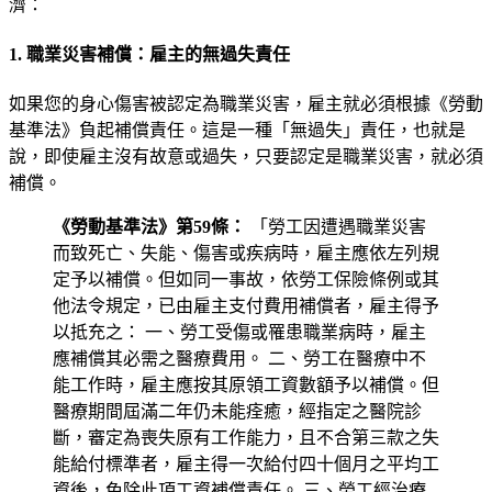
濟：
1. 職業災害補償：雇主的無過失責任
如果您的身心傷害被認定為職業災害，雇主就必須根據《勞動
基準法》負起補償責任。這是一種「無過失」責任，也就是
說，即使雇主沒有故意或過失，只要認定是職業災害，就必須
補償。
《勞動基準法》第59條：
「勞工因遭遇職業災害
而致死亡、失能、傷害或疾病時，雇主應依左列規
定予以補償。但如同一事故，依勞工保險條例或其
他法令規定，已由雇主支付費用補償者，雇主得予
以抵充之： 一、勞工受傷或罹患職業病時，雇主
應補償其必需之醫療費用。 二、勞工在醫療中不
能工作時，雇主應按其原領工資數額予以補償。但
醫療期間屆滿二年仍未能痊癒，經指定之醫院診
斷，審定為喪失原有工作能力，且不合第三款之失
能給付標準者，雇主得一次給付四十個月之平均工
資後，免除此項工資補償責任。 三、勞工經治療