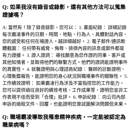
Q:
如果我沒有錄音或錄影，還有其他方法可以蒐集
證據嗎？
A:
當然有！除了錄音錄影，您可以： 1. 書面紀錄： 詳細記錄
每次霸凌事件的日期、時間、地點、行為人、具體對話內容、
您的感受和任何在場證人。越詳細越好。 2. 電子郵件/通訊軟
體截圖： 任何帶有威脅、侮辱、排擠內容的訊息或郵件都是
有力證據。 3. 證人證詞： 尋找願意為您作證的同事、客戶或
其他知情者，並取得他們的聯繫方式。他們的證詞能證明事件
的真實性。 4. 就醫證明與心理諮商紀錄： 醫師的診斷證明、
心理衡鑑報告，能證明您的身心狀況與職場事件的關聯性。 5.
工作績效證明： 如果霸凌行為涉及不當指控您的工作能力，
您可以提供過往良好的績效考核、工作成果等，證明您並非工
作表現不佳而受到「合理」批評。 6. 申訴紀錄： 向公司內部
申訴的過程文件、回覆，也能證明您曾試圖解決問題但未果。
Q:
職場霸凌導致我罹患精神疾病，一定能被認定為
職業病嗎？