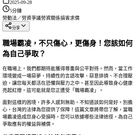
2025-09-28
5
分鐘
勞動法／勞資爭議
勞資關係
損害求償
分享
職場霸凌，不只傷心，更傷身！您該如何
為自己爭取？
在職場上，我們都期待能獲得尊重與公平對待。然而，當工作
環境變成一場惡夢，持續性的言語攻擊、惡意排擠、不合理壓
迫，讓您每天都活在恐懼與壓力之中，甚至因此導致身心健康
亮起紅燈，這可能就是您正遭受「職場霸凌」。
面對這樣的困境，許多人感到無助，不知道該如何是好。別擔
心，台灣的法律為您提供了保障！這篇文章將帶您了解，當職
場霸凌造成您身心受損時，您可以依據哪些法律途徑，為自己
爭取應有的權益與補償。