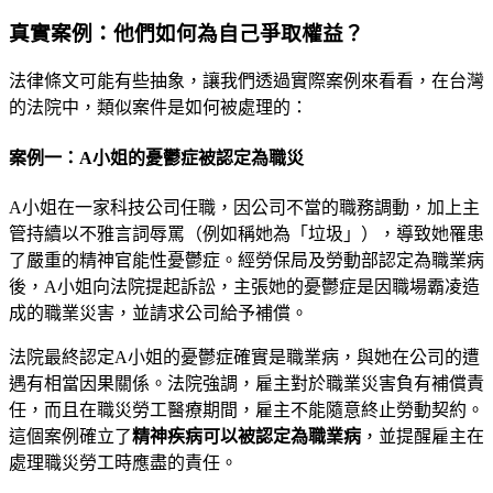
真實案例：他們如何為自己爭取權益？
法律條文可能有些抽象，讓我們透過實際案例來看看，在台灣
的法院中，類似案件是如何被處理的：
案例一：A小姐的憂鬱症被認定為職災
A小姐在一家科技公司任職，因公司不當的職務調動，加上主
管持續以不雅言詞辱罵（例如稱她為「垃圾」），導致她罹患
了嚴重的精神官能性憂鬱症。經勞保局及勞動部認定為職業病
後，A小姐向法院提起訴訟，主張她的憂鬱症是因職場霸凌造
成的職業災害，並請求公司給予補償。
法院最終認定A小姐的憂鬱症確實是職業病，與她在公司的遭
遇有相當因果關係。法院強調，雇主對於職業災害負有補償責
任，而且在職災勞工醫療期間，雇主不能隨意終止勞動契約。
這個案例確立了
精神疾病可以被認定為職業病
，並提醒雇主在
處理職災勞工時應盡的責任。