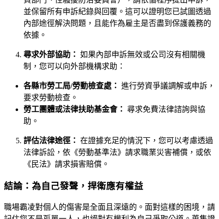
並保留所有申訴紀錄與回覆。這可以證明您已試圖透過
內部途徑解決問題，且能作為雇主是否盡到保護義務的
依據。
尋求外部協助：
如果內部申訴無效或公司沒有相關機
制，您可以向外部機構求助：
各縣市勞工局/勞動檢查處：
進行勞資爭議調解或申訴，
要求勞動檢查。
勞工團體或法律扶助基金會：
尋求免費法律諮詢與協
助。
評估法律途徑：
在證據充足的情況下，您可以考慮透過
法律訴訟，依《勞動基準法》請求職業災害補償，或依
《民法》請求損害賠償。
結論：為自己發聲，捍衛應有權益
職場霸凌對個人的傷害是全面且深遠的。面對這樣的困境，請
記住您不是孤單一人，也絕對有權利為自己爭取公道。蒐集證