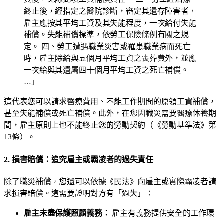
終止後，經指定之醫院診斷，審定其遺存障害者，
雇主應按其平均工資及其失能程度，一次給付失能
補償。失能補償標準，依勞工保險條例有關之規
定。 四、勞工遭遇職業災害或罹患職業病而死亡
時，雇主除給與五個月平均工資之喪葬費外，並應
一次給與其遺屬四十個月平均工資之死亡補償。
…」
這代表您可以請求醫療費用、不能工作期間的原領工資補償，
甚至失能補償或死亡補償。此外，在您因職災需要醫療休養期
間，雇主原則上也不能終止您的勞動契約（《勞動基準法》第
13條）。
2. 損害賠償：追究雇主或霸凌者的過失責任
除了職災補償，您還可以依據《民法》向雇主或實際霸凌者請
求損害賠償。這需要證明對方有「過失」：
雇主未盡保護照顧義務：
雇主有義務提供安全的工作環