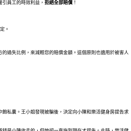
援引員工的時效利益，
拒絕全部賠償
！
規定。
方的過失比例，來減輕您的賠償金額。這個原則也適用於被害人
中飽私囊。王小姐發現被騙後，決定向小陳和樂活健身房提告求
道錢是小陳收走的，但她卻一直拖到現在才提告。此時，樂活健