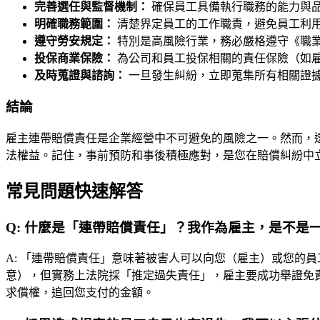
完善選任與監督機制：
確保員工具備執行職務的能力與
明確職務範圍：
清楚界定員工的工作職責，避免員工利
遵守勞安規定：
特別是高風險行業，務必嚴格遵守《職
投保商業保險：
為公司和員工投保相關的責任保險（如
及時蒐證與諮詢：
一旦發生糾紛，立即蒐集所有相關證
結論
雇主連帶賠償責任是企業經營中不可避免的風險之一。然而，透
法權益。記住，事前預防和事後積極應對，是您在賠償糾紛中
常見問題快速解答
Q:
什麼是「連帶賠償責任」？我作為雇主，是不是
A:
「連帶賠償責任」意味著被害人可以向您（雇主）或您的員
意），但實務上法院採「推定過失責任」，雇主要成功舉證免責
求償權，追回您支付的金額。