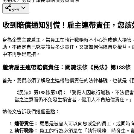
勞動法／勞資爭議
民事賠償
勞資關係
分享
收到賠償通知別慌！雇主連帶責任，您該
身為企業主或雇主，當員工在執行職務時不小心造成他人損害
助，不確定自己究竟該負多少責任，又該如何保障自身權益。
中不再手足無措。
釐清雇主連帶賠償責任：關鍵法條《民法》第188條
首先，我們必須了解雇主連帶賠償責任的法律基礎，也就是《民
《民法》第188條第1項：「受僱人因執行職務，不法
當之注意而仍不免發生損害者，僱用人不負賠償責任。」
這條文告訴我們幾個重點：
連帶責任：
意思是被害人可以向您或您的員工，或同時
執行職務：
員工的行為必須是在「執行職務」時發生。