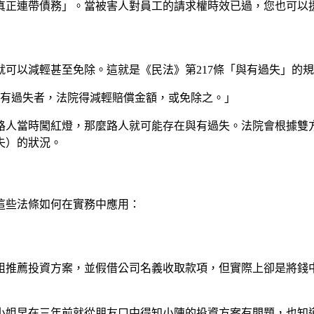
真正連帶債務」。當被害人對員工的請求權時效已過，您也可以
可以減輕甚至免除。這就是《民法》第217條「與有過失」的
與有過失者，法院得減輕賠償金額，或免除之。」
路人當時闖紅燈，那麼路人就可能存在與有過失。法院會根據雙
失）的狀況。
這些法條如何在實務中應用：
姐推薦投資方案，並假借公司名義收取款項，但實際上卻是將錢
小姐早在三年前就從朋友口中得知小陳的投資方案有問題，也知