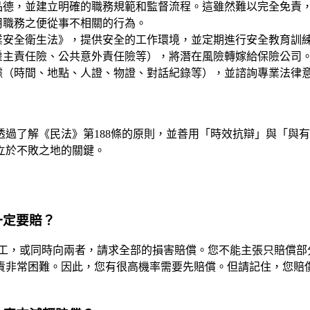
品德，並建立明確的職務規範和監督流程。這雖然難以完全免責
用職務之便從事不相關的行為。
業安全衛生法》，提供安全的工作環境，並定期進行安全教育訓
雇主責任險、公共意外責任險等），將潛在風險轉嫁給保險公司
據（時間、地點、人證、物證、對話紀錄等），並諮詢專業法律
過了解《民法》第188條的原則，並善用「時效抗辯」與「與
立於不敗之地的關鍵。
一定要賠？
工，或同時向兩者，請求全部的損害賠償。您不能主張只賠償部分
非常困難。因此，您有很高機率需要先賠償。但請記住，您賠償