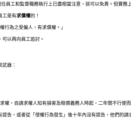
選任員工和監督職務執行上已盡相當注意，就可以免責。但實務
員工是有
求償權
的！
侵權行為之受僱人，有求償權。」
，可以再向員工追討。
禦武器：
償請求權，自請求權人知有損害及賠償義務人時起，二年間不行使
有提告，或者從「侵權行為發生」後十年內沒有提告，他們的請