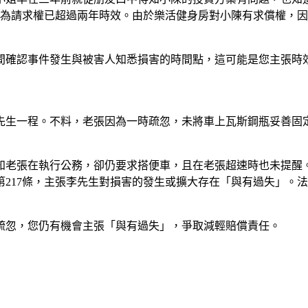
行為請求權已超過兩年時效。由於樂活健身房對小陳有求償權，
間確認事件發生與被害人知悉損害的時間點，這可能是您主張時
先生一程。不料，老張因為一時疏忽，未將車上瓦斯鋼瓶妥善固
知老張在執行公務，卻仍要求搭便車，且在老張超速時也未提醒
217條，主張李先生對損害的發生或擴大存在「與有過失」。
疏忽，您仍有機會主張「與有過失」，爭取減輕賠償責任。