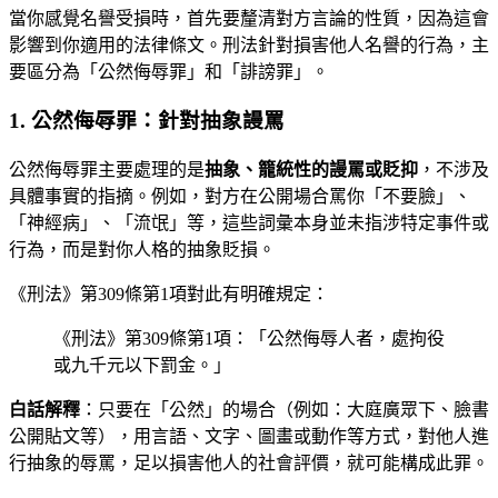
當你感覺名譽受損時，首先要釐清對方言論的性質，因為這會
影響到你適用的法律條文。刑法針對損害他人名譽的行為，主
要區分為「公然侮辱罪」和「誹謗罪」。
1. 公然侮辱罪：針對抽象謾罵
公然侮辱罪主要處理的是
抽象、籠統性的謾罵或貶抑
，不涉及
具體事實的指摘。例如，對方在公開場合罵你「不要臉」、
「神經病」、「流氓」等，這些詞彙本身並未指涉特定事件或
行為，而是對你人格的抽象貶損。
《刑法》第309條第1項對此有明確規定：
《刑法》第309條第1項：「公然侮辱人者，處拘役
或九千元以下罰金。」
白話解釋
：只要在「公然」的場合（例如：大庭廣眾下、臉書
公開貼文等），用言語、文字、圖畫或動作等方式，對他人進
行抽象的辱罵，足以損害他人的社會評價，就可能構成此罪。