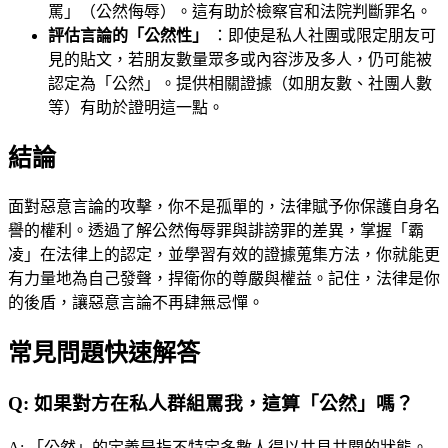
罵」（公然侮辱）。這有助於檢察官和法院判斷罪名。
評估言論的「公然性」
：即使是私人社團或限定朋友可
見的貼文，若朋友數量眾多或內容涉及多人，仍可能被
認定為「公然」。提供相關證據（如朋友數、社團人數
等）有助於證明這一點。
結論
面對惡意言論的攻擊，你不是孤單的，法律賦予你保護自身名
譽的權利。透過了解公然侮辱罪與誹謗罪的差異，掌握「霸
凌」在法律上的認定，並學習有效的證據蒐集方法，你就能更
有力量地為自己發聲，捍衛你的尊嚴與權益。記住，法律是你
的後盾，讓惡意言論不再肆無忌憚。
常見問題快速解答
Q:
如果對方在私人群組罵我，這算「公然」嗎？
A:
「公然」的定義是指不特定多數人得以共見共聞的狀態。