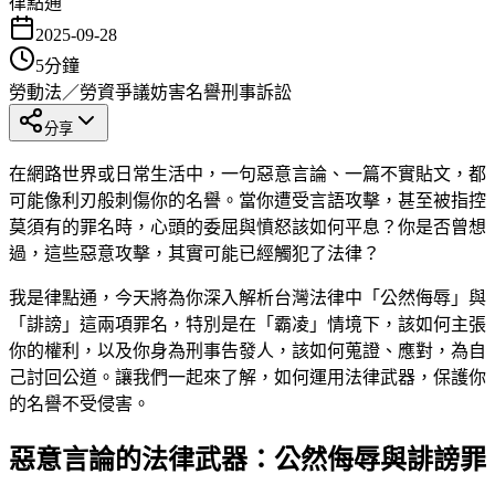
律點通
2025-09-28
5
分鐘
勞動法／勞資爭議
妨害名譽
刑事訴訟
分享
在網路世界或日常生活中，一句惡意言論、一篇不實貼文，都
可能像利刃般刺傷你的名譽。當你遭受言語攻擊，甚至被指控
莫須有的罪名時，心頭的委屈與憤怒該如何平息？你是否曾想
過，這些惡意攻擊，其實可能已經觸犯了法律？
我是律點通，今天將為你深入解析台灣法律中「公然侮辱」與
「誹謗」這兩項罪名，特別是在「霸凌」情境下，該如何主張
你的權利，以及你身為刑事告發人，該如何蒐證、應對，為自
己討回公道。讓我們一起來了解，如何運用法律武器，保護你
的名譽不受侵害。
惡意言論的法律武器：公然侮辱與誹謗罪