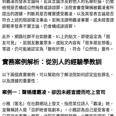
到霸凌而發表言論時，若其言論涉及對他人的名譽貶損，仍需
檢視是否構成公然侮辱或誹謗罪。法院會審查聲稱被霸凌者所
提出的證據，判斷其是否確實遭受霸凌，以及其發表言論是否
符合上述的阻卻違法事由。若無法證明霸凌事實，或未經查證
即輕率發表不實言論，仍會構成誹謗罪。
此外，網路社群平台如臉書、IG上的貼文，即使設定為「朋
友可見」，若朋友數量眾多，或貼文內容有「很多朋友想看」
等語，仍可能被認定為「散布於眾」，符合「公然性」要件。
實務案例解析：從別人的經驗學教訓
以下兩個真實案例，可以幫助你了解法院如何認定這些罪名，
以及證據的重要性：
案例一：聲稱遭霸凌，卻因未經查證而吃上官司
小雅（匿名）在社群網站上發文，指控某位詩人「霸凌」她，
並聲稱詩人是「忌妒她會寫劇本」。小雅認為自己是受害者，