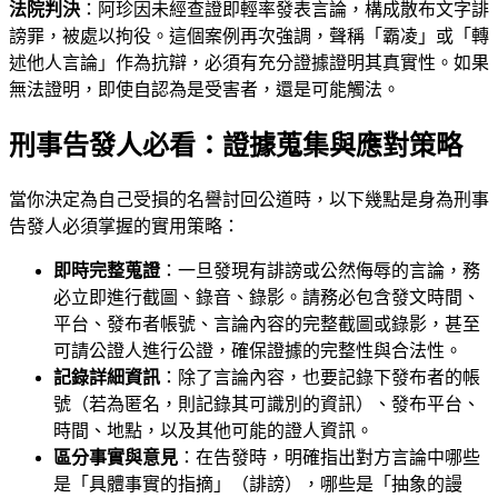
法院判決
：阿珍因未經查證即輕率發表言論，構成散布文字誹
謗罪，被處以拘役。這個案例再次強調，聲稱「霸凌」或「轉
述他人言論」作為抗辯，必須有充分證據證明其真實性。如果
無法證明，即使自認為是受害者，還是可能觸法。
刑事告發人必看：證據蒐集與應對策略
當你決定為自己受損的名譽討回公道時，以下幾點是身為刑事
告發人必須掌握的實用策略：
即時完整蒐證
：一旦發現有誹謗或公然侮辱的言論，務
必立即進行截圖、錄音、錄影。請務必包含發文時間、
平台、發布者帳號、言論內容的完整截圖或錄影，甚至
可請公證人進行公證，確保證據的完整性與合法性。
記錄詳細資訊
：除了言論內容，也要記錄下發布者的帳
號（若為匿名，則記錄其可識別的資訊）、發布平台、
時間、地點，以及其他可能的證人資訊。
區分事實與意見
：在告發時，明確指出對方言論中哪些
是「具體事實的指摘」（誹謗），哪些是「抽象的謾