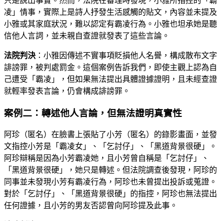
只是說出事實。然而，法院在審理時發現，小雅所指控的「霸
凌」情事，實際上是詩人抒發生活感觸的貼文，內容並未提及
小雅或其家庭狀況，難以認定有霸凌行為。小雅也坦承她是聽
信他人言詞，並未親自查證就發表了這些言論。
法院判決
：小雅因傳述不實事項貶損他人名譽，構成散布文字
誹謗罪，被判處罰金。這個案例告訴我們，即使主觀上認為自
己遭受「霸凌」，但如果無法提出具體證據證明，且未經查證
就輕率發表言論，仍會構成誹謗罪。
案例二：轉述他人言論，但無法證明真實性
阿珍（匿名）在臉書上張貼了小芳（匿名）的錄影畫面，並發
文指控小芳是「霸凌女」、「乞討仔」、「黑道背景很硬」。
阿珍辯稱是因為小芳霸凌她，且小芳曾自稱是「乞討仔」、
「黑道背景很硬」，她只是轉述。但法院調查後發現，阿珍的
同事並未發現小芳有霸凌行為，阿珍也未曾提出投訴或蒐證。
對於「乞討仔」、「黑道背景很硬」的指控，阿珍也無法提出
任何證據，且小芳的男友否認曾向阿珍提及此事。