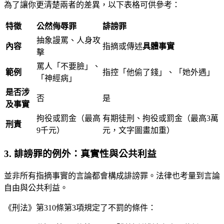
為了讓你更清楚兩者的差異，以下表格可供參考：
特徵
公然侮辱罪
誹謗罪
抽象謾罵、人身攻
內容
指摘或傳述
具體事實
擊
罵人「不要臉」、
範例
指控「他偷了錢」、「她外遇」
「神經病」
是否涉
否
是
及事實
拘役或罰金（最高
有期徒刑、拘役或罰金（最高3萬
刑責
9千元）
元，文字圖畫加重）
3. 誹謗罪的例外：真實性與公共利益
並非所有指摘事實的言論都會構成誹謗罪。法律也考量到言論
自由與公共利益。
《刑法》第310條第3項規定了不罰的條件：