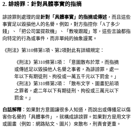
2. 誹謗罪：針對具體事實的指摘
誹謗罪則處理的是
針對「具體事實」的指摘或傳述
，而且這些
事實足以毀損他人的名譽。例如，對方指控你「A了多少
錢」、「把公司當提款機」、「教唆跟蹤」等，這些言論都指
向特定的行為或事件，而非單純的抽象謾罵。
《刑法》第310條第1項、第2項對此有詳細規定：
《刑法》第310條第1項：「意圖散布於眾，而指摘
或傳述足以毀損他人名譽之事者，為誹謗罪，處一
年以下有期徒刑、拘役或一萬五千元以下罰金。」
《刑法》第310條第2項：「散布文字、圖畫犯前項
之罪者，處二年以下有期徒刑、拘役或三萬元以下
罰金。」
白話解釋
：如果對方意圖讓很多人知道，而說出或傳播足以傷
害你名譽的「具體事件」，就構成誹謗罪。如果對方是用文字
或圖畫（例如：網路貼文、圖片）來散布，刑責會更重。