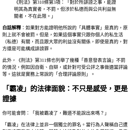
《刑法》第310條第3項：「對於所誹謗之事，能證
明其為真實者，不罰。但涉於私德而與公共利益無
關者，不在此限。」
白話解釋
：如果對方能證明他所說的「具體事實」是真的，原
則上就不會被罰。但是，如果這個事實只跟你個人的私生活
（私德）有關，而且跟大眾的利益沒有關係，即使是真的，對
方還是可能構成誹謗罪。
此外，《刑法》第311條也列舉了幾種「善意發表言論」不罰
的情況，例如因自衛、自辯，或針對可受公評之事做適當評論
等。這就是實務上常說的「合理評論原則」。
「霸凌」的法律面貌：不只是感受，更是
證據
你可能會問：「我被霸凌了，難道不能說出來嗎？」
「霸凌」在法律上並非一個獨立的罪名。當行為人聲稱自己遭