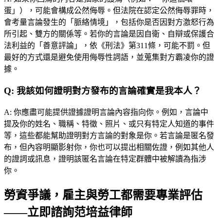
蛋」），可能會構成公然侮辱。但法院在認定公然侮辱罪時，
會考量言論發生的「脈絡情境」，包括你是否因對方激怒行為
所引起、雙方的關係等。若你的言論是因自衛、自辯或保護合
法利益的「善意評論」，依《刑法》第311條，可能不罰。但
最好的方式還是避免使用侮辱性詞語，並蒐集對方霸凌你的證
據。
Q:
我該如何證明對方發布的言論確實是我本人？
A:
你應盡可能提供證據證明言論內容指向你。例如，言論中
提及你的姓名、職稱、特徵、照片、或只有特定人知道的事件
等，這些都能幫助證明對方言論的對象是你。若言論是匿名發
布，但內容明顯影射你，你也可以提出相關佐證，例如其他人
的證詞或訊息，證明該匿名言論在特定群體中被解讀為指涉
你。
勞資爭議，雇主與勞工都需要專業評估
——立即諮詢范培益律師