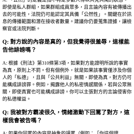
即使是私人群組，如果群組成員眾多，且言論內容有被傳播出
去的可能性，法院仍可能認定其具備「公然性」。關鍵在於訊
息的傳播範圍和潛在接收者數量。建議你仍要蒐集證據，讓檢
察官或法院判斷。
Q:
對方說的內容是真的，但我覺得很羞辱，這樣能
告他誹謗嗎？
A:
根據《刑法》第310條第3項，如果對方能證明所說的事實
為真，原則上不罰。但有個例外，就是如果該事實僅涉及你個
人的「私德」，且與「公共利益」無關，即使為真，對方仍可
能構成誹謗罪。例如，揭露他人的私密情感關係，若與公眾無
關，即使真實也可能構成誹謗。你可以主張對方的言論侵害你
的私德權益。
Q:
我被對方霸凌很久，情緒激動下回罵了對方，這
樣我會被告嗎？
A:
如果你回罵的內容是抽象的謾罵（例如：「你這個壞