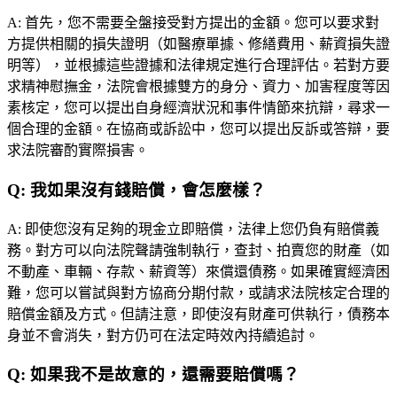
A:
首先，您不需要全盤接受對方提出的金額。您可以要求對
方提供相關的損失證明（如醫療單據、修繕費用、薪資損失證
明等），並根據這些證據和法律規定進行合理評估。若對方要
求精神慰撫金，法院會根據雙方的身分、資力、加害程度等因
素核定，您可以提出自身經濟狀況和事件情節來抗辯，尋求一
個合理的金額。在協商或訴訟中，您可以提出反訴或答辯，要
求法院審酌實際損害。
Q:
我如果沒有錢賠償，會怎麼樣？
A:
即使您沒有足夠的現金立即賠償，法律上您仍負有賠償義
務。對方可以向法院聲請強制執行，查封、拍賣您的財產（如
不動產、車輛、存款、薪資等）來償還債務。如果確實經濟困
難，您可以嘗試與對方協商分期付款，或請求法院核定合理的
賠償金額及方式。但請注意，即使沒有財產可供執行，債務本
身並不會消失，對方仍可在法定時效內持續追討。
Q:
如果我不是故意的，還需要賠償嗎？