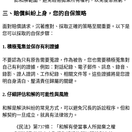
認和解範圍，避免輕易拋棄所有權利，以免後患無窮。
三、賠償糾紛上身，您的自保策略
面對賠償請求，沉著應對、採取正確的策略至關重要。以下是
您可以採取的自保步驟：
1. 積極蒐集並保存有利證據
不要認為只有原告需要蒐證，作為被告，您也需要積極蒐集對
自己有利的證據，例如：對話紀錄、電子郵件、訊息、錄音、
錄影、證人證詞、工作紀錄、相關文件等。這些證據將是您證
明自身清白、釐清責任歸屬的關鍵。
2. 仔細評估和解的可能性與風險
和解是解決糾紛的常見方式，可以避免冗長的訴訟程序。但和
解契約一旦成立，就具有法律效力。
《民法》第737條：「和解有使當事人所拋棄之權