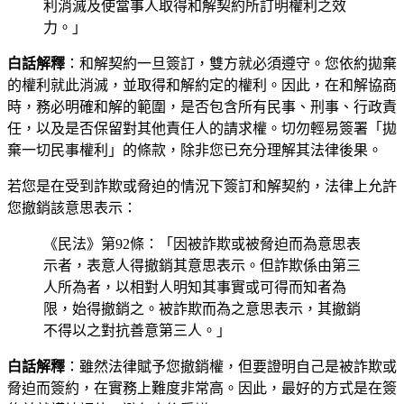
利消滅及使當事人取得和解契約所訂明權利之效
力。」
白話解釋
：和解契約一旦簽訂，雙方就必須遵守。您依約拋棄
的權利就此消滅，並取得和解約定的權利。因此，在和解協商
時，務必明確和解的範圍，是否包含所有民事、刑事、行政責
任，以及是否保留對其他責任人的請求權。切勿輕易簽署「拋
棄一切民事權利」的條款，除非您已充分理解其法律後果。
若您是在受到詐欺或脅迫的情況下簽訂和解契約，法律上允許
您撤銷該意思表示：
《民法》第92條：「因被詐欺或被脅迫而為意思表
示者，表意人得撤銷其意思表示。但詐欺係由第三
人所為者，以相對人明知其事實或可得而知者為
限，始得撤銷之。被詐欺而為之意思表示，其撤銷
不得以之對抗善意第三人。」
白話解釋
：雖然法律賦予您撤銷權，但要證明自己是被詐欺或
脅迫而簽約，在實務上難度非常高。因此，最好的方式是在簽