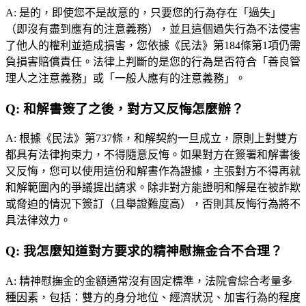
A:
是的，即使您不是故意的，只要您的行為存在「過失」
（即沒有盡到應有的注意義務），並且這個過失行為不法侵害
了他人的權利並造成損害，您依據《民法》第184條第1項仍需
負損害賠償責任。法律上判斷的是您的行為是否符合「善良管
理人之注意義務」或「一般人應有的注意義務」。
Q:
和解書簽了之後，對方又反悔怎麼辦？
A:
根據《民法》第737條，和解契約一旦成立，原則上對雙方
都具有法律拘束力，不得隨意反悔。如果對方在簽署和解書後
又反悔，您可以使用這份和解書作為證據，主張對方不得再就
和解範圍內的爭議提出請求。除非對方能證明和解是在被詐欺
或脅迫的情況下簽訂（且舉證難度高），否則其反悔行為將不
具法律效力。
Q:
我怎麼知道對方要求的精神慰撫金合不合理？
A:
精神慰撫金的金額通常沒有固定標準，法院會綜合考量多
種因素，包括：雙方的身分地位、經濟狀況、加害行為的程度