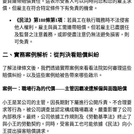
要負連帶賠償責任。這表示受害人可以同時向您和您的雇主求
償，但雇主在符合特定條件下有免責的機會。
《民法》第188條第1項
：若員工在執行職務時不法侵害
他人權利，雇主與員工需連帶賠償。但若雇主已盡選任
及監督之注意義務，或即使盡注意仍無法避免損害，則
可免責。
二、實務案例解析：從判決看賠償糾紛
了解法律條文後，我們透過實際案例來看看法院如何審理這些
賠償糾紛，以及這些案例給被告帶來哪些啟示。
案例一：職場行為的代價——主管因霸凌遭解僱與面臨賠償
小王是某公司的主管，因長期對下屬進行公開斥責、不合理要
求等行為，被公司調查並認定構成職場霸凌，嚴重影響了公司
內部秩序。最終，公司依據工作規則及《勞動基準法》終止了
與小王的勞動契約。同時，受害員工也可能依據《民法》向小
王提出損害賠償請求。