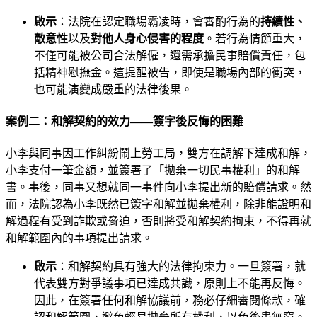
啟示
：法院在認定職場霸凌時，會審酌行為的
持續性、
敵意性
以及
對他人身心侵害的程度
。若行為情節重大，
不僅可能被公司合法解僱，還需承擔民事賠償責任，包
括精神慰撫金。這提醒被告，即使是職場內部的衝突，
也可能演變成嚴重的法律後果。
案例二：和解契約的效力——簽字後反悔的困難
小李與同事因工作糾紛鬧上勞工局，雙方在調解下達成和解，
小李支付一筆金額，並簽署了「拋棄一切民事權利」的和解
書。事後，同事又想就同一事件向小李提出新的賠償請求。然
而，法院認為小李既然已簽字和解並拋棄權利，除非能證明和
解過程有受到詐欺或脅迫，否則將受和解契約拘束，不得再就
和解範圍內的事項提出請求。
啟示
：和解契約具有強大的法律拘束力。一旦簽署，就
代表雙方對爭議事項已達成共識，原則上不能再反悔。
因此，在簽署任何和解協議前，務必仔細審閱條款，確