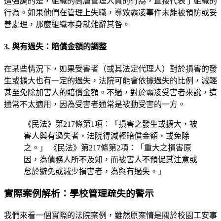
這強調的是，組織的高層管理人員的行為，直接代表了組織的
行為。如果他們在管理上失職，導致霸凌事件未能被預防或妥
善處理，那麼組織本身就難辭其咎。
3. 與有過失：賠償金額的調整
在某些情況下，如果受害者（或其法定代理人）對於損害的發
生或擴大也有一定的過失，法院可能會依據過失的比例，減輕
甚至免除加害人的賠償金額。不過，對於霸凌受害者來說，這
通常不太適用，因為受害者通常是被動受害的一方。
《民法》第217條第1項：「損害之發生或擴大，被
害人與有過失者，法院得減輕賠償金額，或免除
之。」 《民法》第217條第2項：「重大之損害原
因，為債務人所不及知，而被害人不預促其注意或
怠於避免或減少損害者，為與有過失。」
實際案例解析：學校管理疏失的警示
我們來看一個實際的法院案例，雖然原案情是關於校園工安事