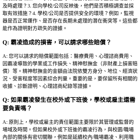
及時處理？3. 您向學校/公司反映後，他們是否積極調查並採
取有效措施？4. 學校/公司是否提供安全的環境？例如，監視
器是否正常運作、是否存在長期未處理的潛在衝突等。這些都
能作為證明對方疏失的證據。
Q:
霸凌造成的損害，可以請求哪些賠償？
A:
您可以請求的賠償範圍包括：醫療費用、心理諮商費用、
因霸凌導致的學業或工作損失、精神慰撫金（非財產上損害賠
償）等。精神慰撫金的金額由法院依雙方身分、地位、經濟狀
況、受害程度等因素綜合判量。重要的是，要保留所有相關的
收據、診斷證明、心理諮商紀錄等證據。
Q:
如果霸凌發生在校外或下班後，學校或雇主還需
要負責嗎？
A:
原則上，學校或雇主的責任範圍主要限於其管理或監督的
場域及時間。但如果校外或下班後的霸凌行為，與校園/職場
內部的關係有密切關聯，例如是延續校內/職場霸凌、利用職