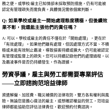
務之便，或學校/雇主已知情卻未採取預防措施，仍有可能被
認定有管理疏失而需負責。具體情況需依個案判斷。
Q:
如果學校或雇主一開始處理態度積極，但後續效
果不彰，我還能主張他們的責任嗎？
A:
可以。學校或雇主的責任不僅在於「開始處理」，更在於
「有效處理」。如果他們雖有處理，但因處理方式不當、不積
極或未能有效制止霸凌，導致損害持續或擴大，仍可能被認定
有管理或監督上的疏失。您可以持續記錄他們的處理過程，以
及霸凌事件是否仍持續發生，作為證據。
勞資爭議，雇主與勞工都需要專業評估
——立即諮詢范培益律師
資遣解僱、加班費、職災補償的法律攻防，雙方各有權利與風
險。無論您是擔心違法的雇主，或想確認權益的勞工，
范培益
律師
都能協助您評估法律責任，歡迎預約付費諮詢。