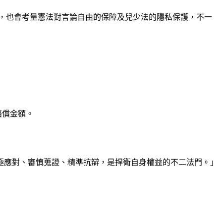
，也會考量憲法對言論自由的保障及兒少法的隱私保護，不一
賠償金額。
極應對、審慎蒐證、精準抗辯，是捍衛自身權益的不二法門。」