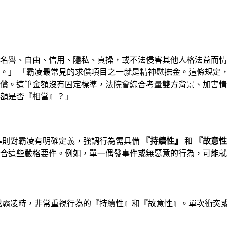
康、名譽、自由、信用、隱私、貞操，或不法侵害其他人格法益而
。」 「霸凌最常見的求償項目之一就是精神慰撫金。這條規定
償。這筆金額沒有固定標準，法院會綜合考量雙方背景、加害情
額是否『相當』？」
準則對霸凌有明確定義，強調行為需具備
『持續性』
和
『故意性
合這些嚴格要件。例如，單一偶發事件或無惡意的行為，可能就
成霸凌時，非常重視行為的『持續性』和『故意性』。單次衝突