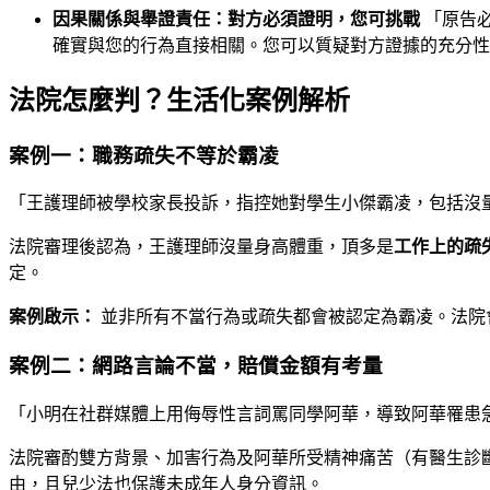
因果關係與舉證責任：對方必須證明，您可挑戰
「原告
確實與您的行為直接相關。您可以質疑對方證據的充分性
法院怎麼判？生活化案例解析
案例一：職務疏失不等於霸凌
「王護理師被學校家長投訴，指控她對學生小傑霸凌，包括沒
法院審理後認為，王護理師沒量身高體重，頂多是
工作上的疏
定。
案例啟示：
並非所有不當行為或疏失都會被認定為霸凌。法院
案例二：網路言論不當，賠償金額有考量
「小明在社群媒體上用侮辱性言詞罵同學阿華，導致阿華罹患
法院審酌雙方背景、加害行為及阿華所受精神痛苦（有醫生診
由，且兒少法也保護未成年人身分資訊。