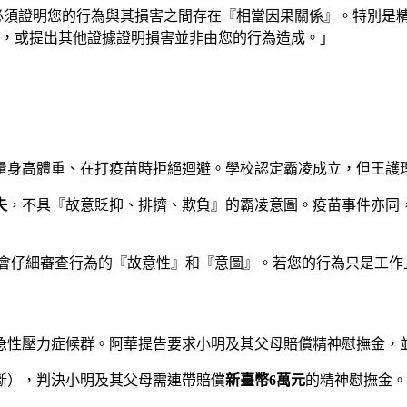
必須證明您的行為與其損害之間存在『相當因果關係』。特別是
，或提出其他證據證明損害並非由您的行為造成。」
量身高體重、在打疫苗時拒絕迴避。學校認定霸凌成立，但王護
失
，不具『故意貶抑、排擠、欺負』的霸凌意圖。疫苗事件亦同
會仔細審查行為的『故意性』和『意圖』。若您的行為只是工作
急性壓力症候群。阿華提告要求小明及其父母賠償精神慰撫金，
斷），判決小明及其父母需連帶賠償
新臺幣6萬元
的精神慰撫金。