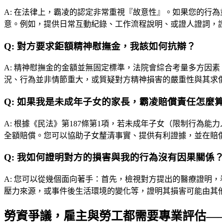
A:
在法律上，霸凌的認定非常重視『故意性』。如果您的行為
意。例如，提供日常互動紀錄、工作流程說明、或證人證詞，
Q:
對方要求鉅額精神慰撫金，我該如何抗辯？
A:
精神慰撫金的金額並無固定標準，法院會綜合考量多方因素
況、行為並非情節重大，或質疑對方精神損害的嚴重性與其求
Q:
如果我是未成年子女的家長，霸凌賠償責任怎麼
A:
根據《民法》第187條第1項，若未成年子女（限制行為
全額賠償。您可以協助子女釐清事實、提供有利證據，並在賠
Q:
我如何證明對方的損害與我的行為沒有因果關係
A:
您可以從幾個面向著手：首先，檢視對方提出的醫療證明，
壓力來源，或事件後生活環境的變化等，證明其損害可能由其
勞資爭議，雇主與勞工都需要專業評估—