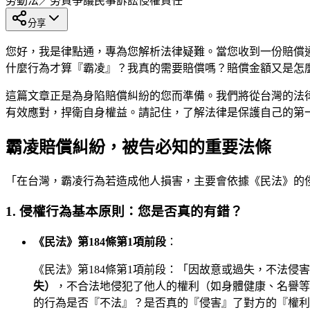
勞動法／勞資爭議
民事訴訟
侵權責任
分享
您好，我是律點通，專為您解析法律疑難。當您收到一份賠償
什麼行為才算『霸凌』？我真的需要賠償嗎？賠償金額又是怎
這篇文章正是為身陷賠償糾紛的您而準備。我們將從台灣的法
有效應對，捍衛自身權益。請記住，了解法律是保護自己的第
霸凌賠償糾紛，被告必知的重要法條
「在台灣，霸凌行為若造成他人損害，主要會依據《民法》的
1. 侵權行為基本原則：您是否真的有錯？
《民法》第184條第1項前段
：
《民法》第184條第1項前段：「因故意或過失，不法
失）
，不合法地侵犯了他人的權利（如身體健康、名譽等
的行為是否『不法』？是否真的『侵害』了對方的『權利