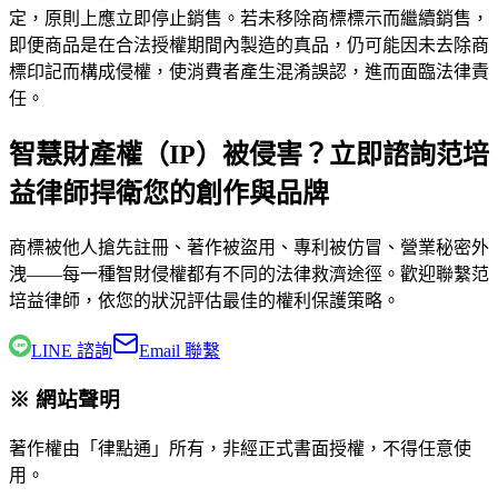
定，原則上應立即停止銷售。若未移除商標標示而繼續銷售，
即便商品是在合法授權期間內製造的真品，仍可能因未去除商
標印記而構成侵權，使消費者產生混淆誤認，進而面臨法律責
任。
智慧財產權（IP）被侵害？立即諮詢范培
益律師捍衛您的創作與品牌
商標被他人搶先註冊、著作被盜用、專利被仿冒、營業秘密外
洩——每一種智財侵權都有不同的法律救濟途徑。歡迎聯繫
范
培益律師
，依您的狀況評估最佳的權利保護策略。
LINE 諮詢
Email 聯繫
※ 網站聲明
著作權由「律點通」所有，非經正式書面授權，不得任意使
用。