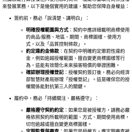
來發展業務，以下是幾個實用的建議，幫助您保障自身權益：
簽約前，務必「說清楚、講明白」：
明確授權範圍與方式
：契約中應詳細載明商標使用
的商品/服務、地區、期間、商標圖樣、使用方
式，以及「品質控制條款」。
約定違約金條款
：在契約中明確約定懲罰性違約
金，例如逾越授權範圍、擅自變更商標圖樣等行
為，這能有效簡化未來損害賠償的舉證困難。
確認辦理授權登記
：授權契約簽訂後，務必向經濟
部智慧財產局辦理「授權登記」。這是確保您的授
權關係能對抗第三人的關鍵。
履約中，務必「持續關注、嚴格遵守」：
嚴格遵守契約約定
：如果您是被授權方，請務必嚴
格依照契約所載明的範圍、方式、期間使用商標，
切勿逾越或擅自變更商標圖樣。
定期監督與審查
：如果您是授權方，應定期審查被