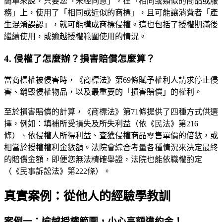
簡單來說，只要您「未經同意」，在「相同或類似的商品或服
務」上，使用了「相同或近似的商標」，且可能讓消費者「產
生混淆誤認」，就可能構成商標侵權。這也包括了授權期滿後
繼續使用，或逾越授權範圍使用的情況。
4. 侵權了怎麼辦？損害賠償怎麼算？
當商標權被侵害時，《商標法》第69條賦予權利人請求停止侵
害、銷毀侵權物品，以及最重要的「損害賠償」的權利。
至於損害賠償的計算，《商標法》第71條提供了四種方式供選
擇，例如：填補所受損失及所失利益（依《民法》第216
條）、依侵權人所得利益、查獲侵權商品零售單價的倍數，或
相當於授權權利金數額。法院會綜合考量各種情況來決定最終
的賠償金額，即便您無法精確舉證，法院也能依職權酌定
（《民事訴訟法》第222條）。
真實案例：從他人的經驗學教訓
案例一：逾越授權範圍，小心高額違約金！