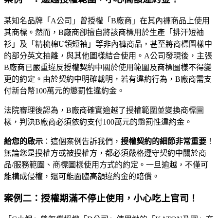
某知名品牌「A公司」曾授權「B廠商」在其內褲商品上使用
其商標。然而，B廠商卻擅自將該商標用於生產「排汗短袖
衫」及「精梳棉U領短袖」等非內褲商品，甚至將商標圖樣中
的部分英文抽離，與其他圖樣結合使用。A公司發現後，主張
B廠商已嚴重違反授權契約中關於使用範圍及商標圖樣不得變
更的約定。由於契約中明確載明，若有違約行為，B廠商需支
付新台幣100萬元的懲罰性違約金。
法院審理後認為，B廠商確實逾越了授權範圍並變換商標圖
樣，判決B廠商必須依約支付100萬元的懲罰性違約金。
給您的啟示
：這個案例告訴我們，
授權契約的細節非常重要
！
無論您是授權方或被授權方，都必須嚴格遵守契約中關於商
品/服務範圍、商標圖樣使用方式的約定。一旦逾越，不僅可
能構成侵權，還可能面臨高額違約金的賠償。
案例二：授權期滿不停止使用，小心吃上官司！