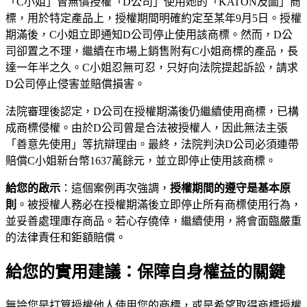
「C小姐」曾無償授權「D公司」使用她的「KATON及圖」商
標，用於特定產品上，授權期間明確約定至某年9月5日。授權
期滿後，C小姐立即通知D公司停止使用該商標。然而，D公
司卻置之不理，繼續在市場上銷售附有C小姐商標的產品，長
達一年半之久。C小姐忍無可忍，只好向法院提起訴訟，請求
D公司停止侵害並賠償損害。
法院審理後認定，D公司在授權期滿後仍繼續使用商標，已構
成商標侵權。由於D公司曾是合法被授權人，因此無法主張
「善意先使用」等抗辯理由。最終，法院判決D公司必須連帶
賠償C小姐新台幣1637萬餘元，並立即停止使用該商標。
給您的啟示
：這個案例再次強調，
授權期間的遵守是基本原
則
。被授權人務必在授權期滿後立即停止所有商標使用行為，
並妥善處理庫存商品。若心存僥倖，繼續使用，將會面臨嚴重
的法律責任和鉅額賠償。
給您的實用建議：保障自身權益的關鍵
無論您是打算授權他人使用您的商標，或是希望取得商標授權