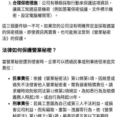
合理保密措施
：公司有積極採取行動來保護這項資訊，
讓員工知道這是機密（例如簽署保密協議、文件標示機
密、設定電腦權限等）。
這三個要件缺一不可。如果您的公司沒有明確界定並採取適當
的保密措施，即使資訊再寶貴，也可能無法受到《營業秘密
法》的保護。
法律如何保護營業秘密？
當營業秘密遭到侵害時，企業可以透過民事或刑事途徑來追究
責任：
民事責任
：依據《營業秘密法》第12條第1項，因故意或
過失不法侵害他人營業秘密者，需負損害賠償責任。請
求權時效則依同法第12條第2項規定，為知悉行為及賠償
義務人時起2年，或自行為時起10年。
刑事責任
：若員工意圖為自己或第三人不法利益，或損
害公司利益，而有竊取、重製、洩漏等行為，依《營業
秘密法》第13條之1第1項，最高可處五年以下有期徒