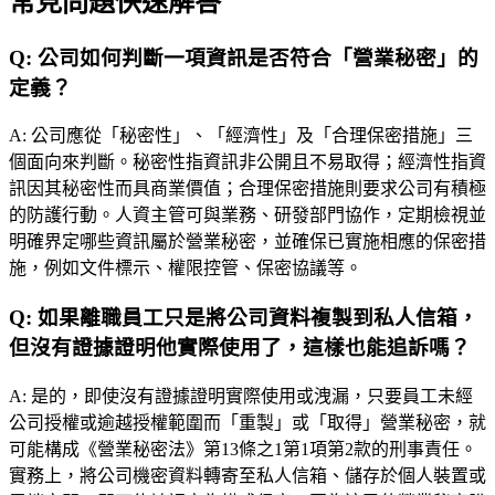
常見問題快速解答
Q:
公司如何判斷一項資訊是否符合「營業秘密」的
定義？
A:
公司應從「秘密性」、「經濟性」及「合理保密措施」三
個面向來判斷。秘密性指資訊非公開且不易取得；經濟性指資
訊因其秘密性而具商業價值；合理保密措施則要求公司有積極
的防護行動。人資主管可與業務、研發部門協作，定期檢視並
明確界定哪些資訊屬於營業秘密，並確保已實施相應的保密措
施，例如文件標示、權限控管、保密協議等。
Q:
如果離職員工只是將公司資料複製到私人信箱，
但沒有證據證明他實際使用了，這樣也能追訴嗎？
A:
是的，即使沒有證據證明實際使用或洩漏，只要員工未經
公司授權或逾越授權範圍而「重製」或「取得」營業秘密，就
可能構成《營業秘密法》第13條之1第1項第2款的刑事責任。
實務上，將公司機密資料轉寄至私人信箱、儲存於個人裝置或