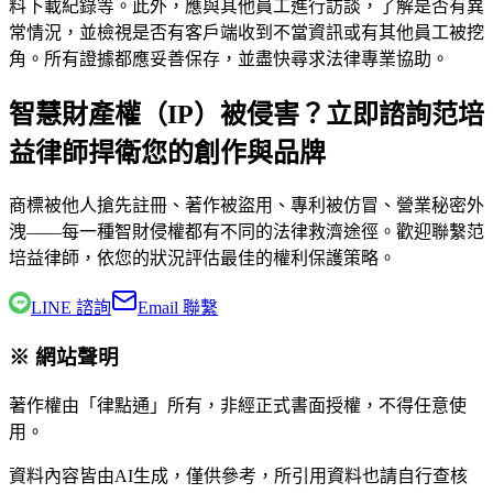
料下載紀錄等。此外，應與其他員工進行訪談，了解是否有異
常情況，並檢視是否有客戶端收到不當資訊或有其他員工被挖
角。所有證據都應妥善保存，並盡快尋求法律專業協助。
智慧財產權（IP）被侵害？立即諮詢范培
益律師捍衛您的創作與品牌
商標被他人搶先註冊、著作被盜用、專利被仿冒、營業秘密外
洩——每一種智財侵權都有不同的法律救濟途徑。歡迎聯繫
范
培益律師
，依您的狀況評估最佳的權利保護策略。
LINE 諮詢
Email 聯繫
※ 網站聲明
著作權由「律點通」所有，非經正式書面授權，不得任意使
用。
資料內容皆由AI生成，僅供參考，所引用資料也請自行查核