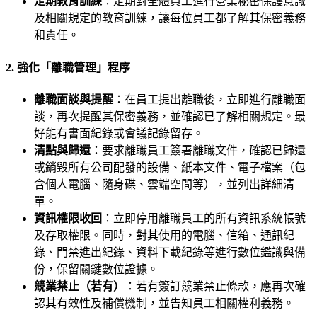
定期教育訓練
：定期對全體員工進行營業秘密保護意識
及相關規定的教育訓練，讓每位員工都了解其保密義務
和責任。
2. 強化「離職管理」程序
離職面談與提醒
：在員工提出離職後，立即進行離職面
談，再次提醒其保密義務，並確認已了解相關規定。最
好能有書面紀錄或會議記錄留存。
清點與歸還
：要求離職員工簽署離職文件，確認已歸還
或銷毀所有公司配發的設備、紙本文件、電子檔案（包
含個人電腦、隨身碟、雲端空間等），並列出詳細清
單。
資訊權限收回
：立即停用離職員工的所有資訊系統帳號
及存取權限。同時，對其使用的電腦、信箱、通訊紀
錄、門禁進出紀錄、資料下載紀錄等進行數位鑑識與備
份，保留關鍵數位證據。
競業禁止（若有）
：若有簽訂競業禁止條款，應再次確
認其有效性及補償機制，並告知員工相關權利義務。