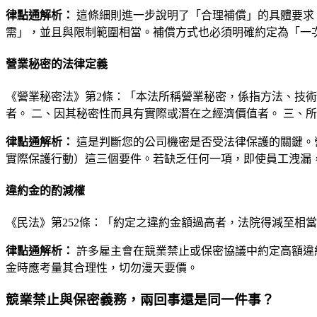
律點通解析：
這條細則進一步說明了「合理補償」的具體要求
需」，並且與限制範圍相當。補償方式也必須明確約定為「一
營業秘密的法律定義
《營業秘密法》第2條：「本法所稱營業秘密，係指方法、技
者。 二、因其秘密性而具有實際或潛在之經濟價值者。 三、
律點通解析：
這是判斷您的公司機密是否受法律保護的關鍵。
實際保護行動）這三個要件。若缺乏任何一項，即使員工洩漏
違約金的酌減權
《民法》第252條：「約定之違約金額過高者，法院得減至相
律點通解析：
許多雇主會在競業禁止或保密協議中約定高額違
金時應考量其合理性，切勿漫天要價。
競業禁止與保密義務，兩回事還是同一件事？