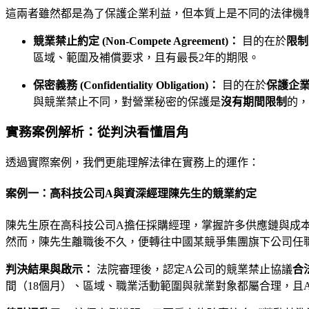
這兩者雖然都是為了保護企業利益，但本質上是不同的法律機
競業禁止約定 (Non-Compete Agreement)：
目的在於
限制
區域、範圍及補償要求，且有最長2年的期限。
保密義務 (Confidentiality Obligation)：
目的在於
保護企
與競業禁止不同，對營業秘密的保護是
沒有期間限制
的，
實務案例解析：從判決看懂眉角
透過實際案例，我們更能理解法律在實務上的運作：
案例一：高科技公司A與資深經理陳先生的競業約定
陳先生原在高科技公司A擔任採購經理，掌握許多供應鏈與成本
然而，陳先生離職後不久，便轉往中國某競爭集團旗下公司任
判決結果與啟示：
法院審理後，認定A公司的競業禁止協議
合
間（18個月）、區域、職業活動範圍與就業對象都屬合理，