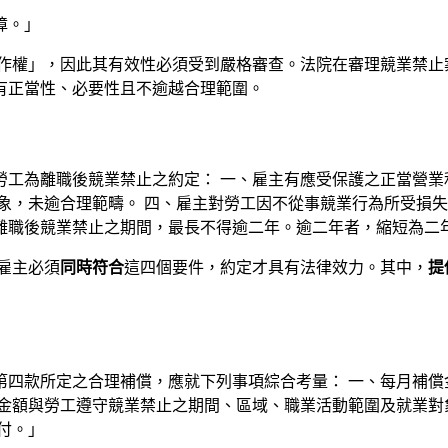
障。」
作權」，因此其有效性必須受到嚴格審查。法院在審理競業禁止
有正當性、必要性且不逾越合理範圍。
勞工為離職後競業禁止之約定： 一、雇主有應受保護之正當營業
象，未逾合理範疇。 四、雇主對勞工因不從事競業行為所受損失
離職後競業禁止之期間，最長不得逾二年。逾二年者，縮短為二
雇主必須
同時符合
這四個要件，約定才具有法律效力。其中，
提
第四款所定之合理補償，應就下列事項綜合考量： 一、每月補償
金額與勞工遵守競業禁止之期間、區域、職業活動範圍及就業對
付。」