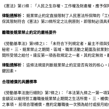
《憲法》第15條：「人民之生存權、工作權及財產權，應予保
律點通解析：
競業禁止約定直接限制了人民憲法所保障的「工
保其限制符合《憲法》第23條所定之比例原則，即限制必須具
離職後競業禁止約定的嚴格要件
《勞動基準法》第9條之1：「未符合下列規定者，雇主不得與
秘密。 三、競業禁止之期間、區域、職業活動之範圍及就業對
間所受領之給付。違反第一項各款規定之一者，其約定無效。
律點通解析：
這條法規是判斷競業禁止約定是否有效的核心。
鍵因素。
合理補償的具體標準
《勞動基準法施行細則》第7條之1：「本法第九條之一第一項
金額足以維持勞工離職後競業禁止期間之生活所需。 三、補償
之事項。 前項合理補償，應約定離職後一次預為給付或按月給