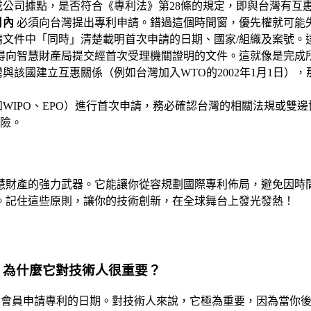
公司據點，是否符合《專利法》第28條的規定，即與台灣有互惠
月內
必須向台灣提出專利申請。錯過這個時間窗，優先權就可能
文件中「同時」清楚載明首次申請的日期、國家/組織及案號。
得向智慧財產局提交經首次受理機關證明的文件。這就像是完成
與該國建立互惠關係（例如台灣加入WTO的2002年1月1日）
WIPO、EPO）進行首次申請，務必確認台灣的相關法規或雙
險。
慧財產的強力武器。它能讓你從容規劃國際專利佈局，避免因時
。記住這些原則，讓你的技術創新，在全球舞台上發光發熱！
？為什麼它對技術人很重要？
O會員申請專利的日期。對技術人來說，它極為重要，因為當你