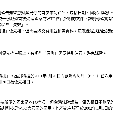
告知智慧財產局你的首次申請資訊，包括日期、國家和案號。這就
交一份經過首次受理國家或WTO會員證明的文件，證明你確實有
張就會「失效」。
回復」優先權，但需要繳交費用並補齊資料。這就像程式碼出錯
利優先權主張上，有哪些「眉角」需要特別注意，避免踩雷。
」。晶創科技於2001年6月20日向歐洲專利局（EPO）首
6月20日為優先權日。
創科技所屬的國家是WTO會員，但台灣法院認為，
優先權日不能早
科技是WTO會員國的國民，也不能主張早於2002年1月1日