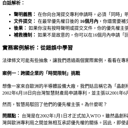
白話解析：
聲明義務：
在你向台灣提交專利申請時，必須「同時」明確
文件提交：
在最早優先權日後的
16個月內
，你還需要補
後果：
如果你沒有按時聲明或提交文件，你的優先權主
補救機制：
如果不是故意的，你可以在16個月內申請「
實務案例解析：從錯誤中學習
法律條文可能有些抽象，讓我們透過兩個實際案例，看看在專
案例一：跨國企業的「時間限制」挑戰
想像一家來自歐洲的半導體設備大廠，我們姑且稱它為「晶創科技
2002年6月18日向台灣智慧財產局申請專利，並主張以2001年
然而，智慧局駁回了他們的優先權主張。為什麼呢？
問題點：
台灣是在2002年1月1日才正式加入WTO。雖然晶
灣與歐洲專利局之間並無相互承認優先權的關係。因此，即使晶創