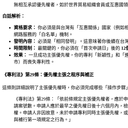
無相互承認優先權者，如於世界貿易組織會員或互惠國領
白話解析：
資格要求：
你必須是與台灣有「互惠關係」國家（例如相
網路服務的「白名單」機制。
發明內容：
必須是「相同發明」。這意味著你後續在台
時間限制：
最關鍵的，你必須在「首次申請日」後的
1
效果：
一旦成功主張優先權，你的專利「新穎性」和「進
市）而喪失專利性。
《專利法》第29條：優先權主張之程序與補正
這條則詳細說明了主張優先權時，你必須完成哪些「操作步驟
《專利法》第29條：「依前條規定主張優先權者，應於
請案號數。申請人應於最早之優先權日後十六個月內，檢
權。申請人非因故意，未於申請專利同時主張優先權，或
與補行第一項規定之行為。」