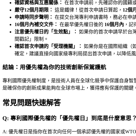
確認資格與互惠關係：
在首次申請前，先確認你的國籍或
嚴守12個月期限：
這是鐵律！從首次申請日算起，
12個
申請時同步聲明：
在提交台灣專利申請書時，務必在申請
16個月內補交文件：
在最早優先權日後的
16個月內
，記
注意優先權日的「生效點」：
如果你的首次申請早於台灣
間戳記」限制。
確認首次申請的「受理機關」：
如果你是在國際組織（如
確定，建議直接向國家級專利局提出首次申請，以降低風
結論：用優先權為你的技術創新保駕護航
專利國際優先權制度，是技術人員在全球化競爭中保護自身智
是確保你的創新成果能夠在全球市場上，獲得應有保護的關鍵
常見問題快速解答
Q:
專利國際優先權的「優先權日」到底是什麼意思
A:
優先權日是指你在首次向任何一個承認優先權的國家或WT