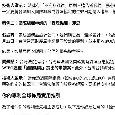
技術人啟示：
法律有「不溯及既往」原則。這告訴我們，務必
一定要將各國加入國際組織或雙邊協定的生效日期納入考量，
案例二：國際組織申請的「受理機關」迷思
假設有一家法國精品設計公司，我們稱它為「雅緻設計」。雅緻設
月22日向台灣智慧財產局申請相同設計的專利，並主張WIPO
結果，智慧局再次駁回了他們的優先權主張。
問題點：
台灣法院指出，台灣與法國之間確實有雙邊互惠協議
WIPO這種「國際組織」提出的申請案
。此外，台灣並非海牙
技術人啟示：
當你透過國際組織（如WIPO的PCT或EPO）進
明確約定的情況下，台灣法院傾向於嚴格解釋，要求首次申請必
你的專利全球佈局實用指引
為了確保你的專利優先權主張成功，以下是你必須注意的「操