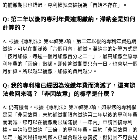
的補繳期限也錯過，專利權就會被視為「自始不存在」。
Q:
第二年以後的專利年費逾期繳納，滯納金是如何
計算的？
A:
根據《專利法》第94條第2項，第二年以後的專利年費逾期
繳納，可以在期滿後「六個月內」補繳。滯納金的計算方式是
「按月加徵，每逾一個月加繳百分之二十」，最高加繳至原專
利年費的「兩倍」數額。即使逾繳期間只有一日，也會以一個
月計算。所以越早補繳，加徵的費用越少。
Q:
我的專利權已經因為沒繳年費而消滅了，還有辦
法救回來嗎？「非因故意」的標準是什麼？
A:
仍有機會。根據《專利法》第70條第2項，如果您的專利權
是因「非因故意」未於補繳期限內繳納第二年以後的專利年費
而消滅，您可以在補繳期限屆滿後「一年內」申請回復專利
權。申請時需繳納「三倍」的專利年費。至於「非因故意」的
認定，通常是指專利權人已盡合理注意義務，但仍因不可預見