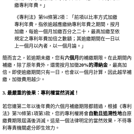
繳專利年費。」
《專利法》第94條第2項：「前項以比率方式加繳
專利年費，指依逾越應繳納專利年費之期間，按月
加繳，每逾一個月加繳百分之二十，最高加繳至依
規定之專利年費加倍之數額；其逾繳期間在一日以
上一個月以內者，以一個月論。」
簡而言之，若逾期未繳，您有
六個月
的補繳期限。在此期間內
補繳，除了原年費外，還需按月加徵
20%的滯納金
，最高加
倍。即使逾繳期間只有一日，也會以一個月計算，因此越早補
繳，加徵費用越少。
3. 最嚴重的後果：專利權當然消滅！
若您連第二年以後年費的六個月補繳期限都錯過，根據《專利
法》第70條第1項第3款，您的專利權將會
自動且追溯性地
自原
繳費期限屆滿後消滅。這是一個法律明定的當然效果，不待專
利專責機關處分即生效力。