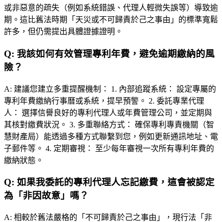
或非惡意的疏失（例如系統錯誤、代理人輕微失誤等）導致逾
期。這比舊法時期「天災或不可歸責於己之事由」的標準寬鬆
許多，但仍需提出具體證據證明。
Q:
我該如何有效管理專利年費，避免逾期繳納的風
險？
A:
建議您建立多重提醒機制： 1. 內部追蹤系統： 設定專屬的
專利年費繳納行事曆或系統，提早預警。 2. 委託專業代理
人： 選擇信譽良好的專利代理人或年費管理公司，並定期與
其核對繳費狀況。 3. 多重聯絡方式： 確保專利專責機關（智
慧財產局）能透過多種方式聯繫到您，例如更新通訊地址、電
子郵件等。 4. 定期審視： 至少每年審視一次所有專利年費的
繳納狀態。
Q:
如果我委託的專利代理人忘記繳費，這會被認定
為「非因故意」嗎？
A:
相較於舊法嚴格的「不可歸責於己之事由」，現行法「非