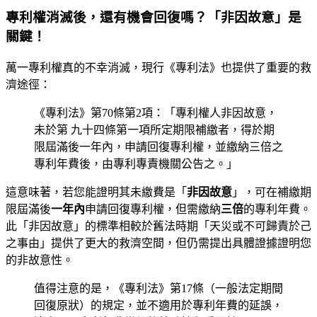
專利權消滅後，還有機會回復嗎？「非因故意」是
關鍵！
萬一專利權真的不幸消滅，現行《專利法》也提供了重要的救
濟途徑：
《專利法》第70條第2項：「專利權人非因故意，
未於第 九十四條第一項所定期限補繳者，得於期
限屆滿後一年內，申請回復專利權，並繳納三倍之
專利年費後，由專利專責機關公告之。」
這意味著，若您能證明其未繳費是「
非因故意
」，可在補繳期
限屆滿後
一年內
申請回復專利權，但需繳納
三倍
的專利年費。
此「非因故意」的標準相較於舊法時期「天災或不可歸責於己
之事由」提供了更大的救濟空間，但仍需提出具體證據證明您
的非故意性。
值得注意的是，《專利法》第17條（一般法定期間
回復原狀）的規定，並不適用於專利年費的延誤，