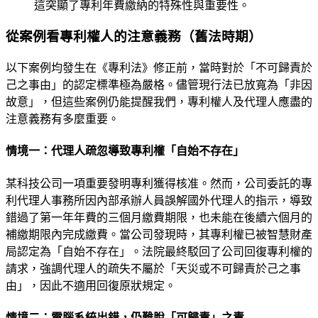
這突顯了專利年費繳納的特殊性與重要性。
從案例看專利權人的注意義務（舊法時期）
以下案例均發生在《專利法》修正前，當時對於「不可歸責於
己之事由」的認定標準極為嚴格。儘管現行法已放寬為「非因
故意」，但這些案例仍能提醒我們，專利權人及代理人應盡的
注意義務有多麼重要。
情境一：代理人疏忽導致專利權「自始不存在」
某科技公司一項重要發明專利獲得核准。然而，公司委託的專
利代理人事務所因內部承辦人員誤解國外代理人的指示，導致
錯過了第一年年費的三個月繳費期限，也未能在後續六個月的
補繳期限內完成繳費。當公司發現時，其專利權已被智慧財產
局認定為「自始不存在」。法院最終駁回了公司回復專利權的
請求，強調代理人的疏失不屬於「天災或不可歸責於己之事
由」，因此不適用回復原狀規定。
情境二：電腦系統出錯，仍難脫「可歸責」之責