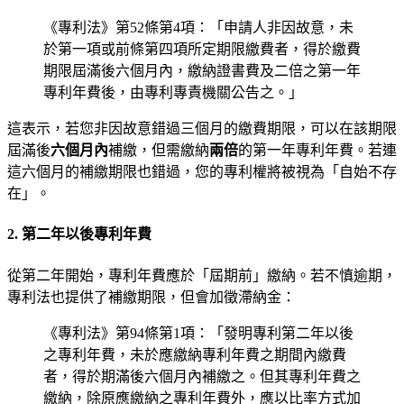
《專利法》第52條第4項：「申請人非因故意，未
於第一項或前條第四項所定期限繳費者，得於繳費
期限屆滿後六個月內，繳納證書費及二倍之第一年
專利年費後，由專利專責機關公告之。」
這表示，若您非因故意錯過三個月的繳費期限，可以在該期限
屆滿後
六個月內
補繳，但需繳納
兩倍
的第一年專利年費。若連
這六個月的補繳期限也錯過，您的專利權將被視為「自始不存
在」。
2. 第二年以後專利年費
從第二年開始，專利年費應於「屆期前」繳納。若不慎逾期，
專利法也提供了補繳期限，但會加徵滯納金：
《專利法》第94條第1項：「發明專利第二年以後
之專利年費，未於應繳納專利年費之期間內繳費
者，得於期滿後六個月內補繳之。但其專利年費之
繳納，除原應繳納之專利年費外，應以比率方式加