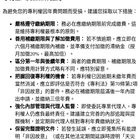
為避免您的專利權因年費問題而受損，建議您採取以下措施：
嚴格遵守繳納期限：
務必在應繳納期限前完成繳費，這
是維持專利權最根本的原則。
善用補繳期限與了解加徵費用：
若不慎逾期，應立即在
六個月補繳期限內補繳，並準備支付加徵的滯納金（按
月加徵20%，最高加倍）。
區分第一年與後續年費：
兩者的繳費期限、補繳期限及
加徵費用計算方式略有不同，應特別留意。
把握回復專利權的機會：
若專利權已因逾期未繳年費而
當然消滅，應立即評估是否符合《專利法》第70條第2項
「非因故意」的要件。務必在補繳期限屆滿後一年內提
出申請，並繳納三倍年費。
強化內部管理與代理人監督：
即使委託專業代理人，專
利權人仍應負最終責任。建議建立完善的內部追蹤與提
醒機制，並定期與代理人核對專利年費繳納狀況。
保留完整證明文件：
若發生延誤，應立即蒐集所有能證
明「非因故意」（或在其他法定期間延誤時證明「天災