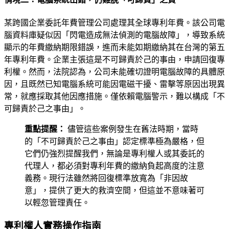
某跨國企業委託年費管理公司處理其全球專利年費。該公司電
腦資料庫疑似因「閃電造成無法偵測的電腦故障」，導致系統
顯示的年費繳納期限錯誤，進而未能如期繳納其在台灣的第五
年專利年費。企業主張這是不可歸責於己的事由，申請回復專
利權。然而，法院認為，公司未能確切證明電腦故障的具體原
因，且既然已知電腦系統可能因電磁干擾、雷擊等原因出現異
常，就應採取其他因應措施。僅依賴電腦警示，難以構成「不
可歸責於己之事由」。
重點提醒：
儘管這些案例發生在舊法時期，當時
的「不可歸責於己之事由」認定標準極為嚴格，但
它們仍強烈提醒我們，無論是專利權人或其委託的
代理人，都必須對專利年費的繳納負起高度的注意
義務。現行法雖然將回復標準放寬為「非因故
意」，提供了更大的救濟空間，但這並不意味著可
以輕忽管理責任。
專利權人實務操作指南