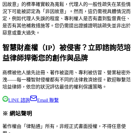
因故意」的標準確實較為寬鬆，代理人的一般性疏失在某些情
況下可能被認定為「非因故意」。然而，這仍需視具體情況而
定，例如代理人失誤的程度、專利權人是否有盡到監督責任、
是否有其他補救措施等。您仍需提出證據證明該疏失並非出於
惡意或重大過失。
智慧財產權（IP）被侵害？立即諮詢范培
益律師捍衛您的創作與品牌
商標被他人搶先註冊、著作被盜用、專利被仿冒、營業秘密外
洩——每一種智財侵權都有不同的法律救濟途徑。歡迎聯繫
范
培益律師
，依您的狀況評估最佳的權利保護策略。
LINE 諮詢
Email 聯繫
※ 網站聲明
著作權由「律點通」所有，非經正式書面授權，不得任意使