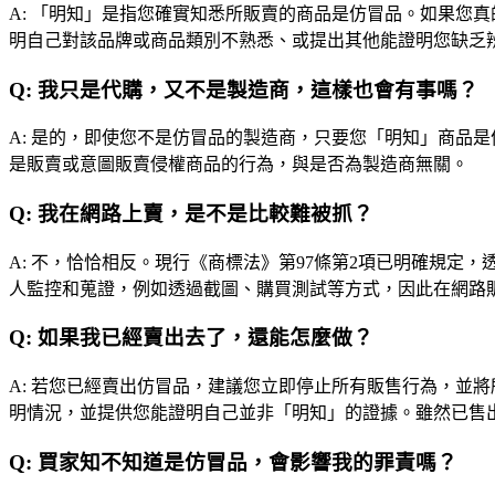
A:
「明知」是指您確實知悉所販賣的商品是仿冒品。如果您真
明自己對該品牌或商品類別不熟悉、或提出其他能證明您缺乏
Q:
我只是代購，又不是製造商，這樣也會有事嗎？
A:
是的，即使您不是仿冒品的製造商，只要您「明知」商品是
是販賣或意圖販賣侵權商品的行為，與是否為製造商無關。
Q:
我在網路上賣，是不是比較難被抓？
A:
不，恰恰相反。現行《商標法》第97條第2項已明確規定
人監控和蒐證，例如透過截圖、購買測試等方式，因此在網路
Q:
如果我已經賣出去了，還能怎麼做？
A:
若您已經賣出仿冒品，建議您立即停止所有販售行為，並將
明情況，並提供您能證明自己並非「明知」的證據。雖然已售
Q:
買家知不知道是仿冒品，會影響我的罪責嗎？