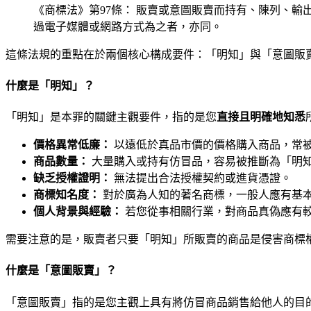
《商標法》第97條： 販賣或意圖販賣而持有、陳列、
過電子媒體或網路方式為之者，亦同。
這條法規的重點在於兩個核心構成要件：「明知」與「意圖販
什麼是「明知」？
「明知」是本罪的關鍵主觀要件，指的是您
直接且明確地知悉
價格異常低廉：
以遠低於真品市價的價格購入商品，常
商品數量：
大量購入或持有仿冒品，容易被推斷為「明
缺乏授權證明：
無法提出合法授權契約或進貨憑證。
商標知名度：
對於廣為人知的著名商標，一般人應有基
個人背景與經驗：
若您從事相關行業，對商品真偽應有
需要注意的是，販賣者只要「明知」所販賣的商品是侵害商標
什麼是「意圖販賣」？
「意圖販賣」指的是您主觀上具有將仿冒商品銷售給他人的目