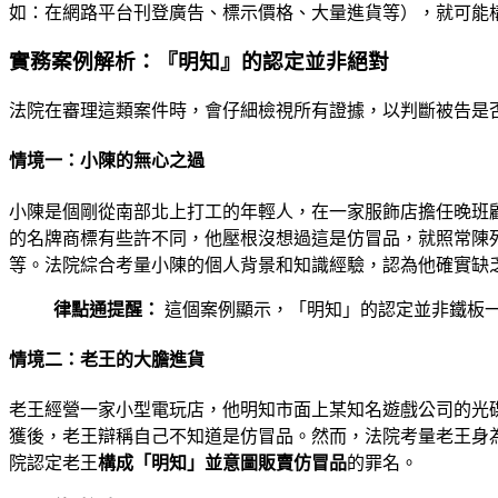
如：在網路平台刊登廣告、標示價格、大量進貨等），就可能
實務案例解析：『明知』的認定並非絕對
法院在審理這類案件時，會仔細檢視所有證據，以判斷被告是
情境一：小陳的無心之過
小陳是個剛從南部北上打工的年輕人，在一家服飾店擔任晚班
的名牌商標有些許不同，他壓根沒想過這是仿冒品，就照常陳
等。法院綜合考量小陳的個人背景和知識經驗，認為他確實缺
律點通提醒：
這個案例顯示，「明知」的認定並非鐵板
情境二：老王的大膽進貨
老王經營一家小型電玩店，他明知市面上某知名遊戲公司的光
獲後，老王辯稱自己不知道是仿冒品。然而，法院考量老王身
院認定老王
構成「明知」並意圖販賣仿冒品
的罪名。