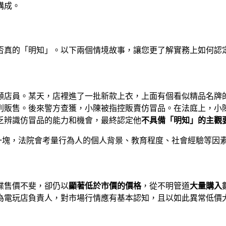
構成。
否真的「明知」。以下兩個情境故事，讓您更了解實務上如何認
顧店員。某天，店裡進了一批新款上衣，上面有個看似精品名牌
列販售。後來警方查獲，小陳被指控販賣仿冒品。在法庭上，小
乏辨識仿冒品的能力和機會，最終認定他
不具備「明知」的主觀
一塊，法院會考量行為人的個人背景、教育程度、社會經驗等因
碟售價不斐，卻仍以
顯著低於市價的價格
，從不明管道
大量購入
為電玩店負責人，對市場行情應有基本認知，且以如此異常低價