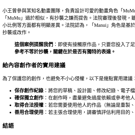
小王曾參與某知名動畫團隊，負責設計可愛的動畫角色「MuMu
「MuMu」過於相似，有抄襲之嫌而提告。法院審理後發現，雖
小比例等方面都有明顯差異。法院認為，「Manui」角色是
抄襲或改作。
這個案例提醒我們
：即使有接觸原作品，只要您投入了足
參考不等於抄襲，關鍵在於是否有獨特的表達。
給內容創作者的實用建議
為了保護您的創作，也避免不小心侵權，以下是幾點實用建議
保存創作紀錄
：將您的草稿、設計圖、修改紀錄、電子檔
確保獨立創作
：在創作時，盡量避免過度依賴或參考他人
取得合法授權
：若您需要使用他人的作品（無論是重製、
善用合理使用
：若主張合理使用，請審慎評估利用目的、
結語