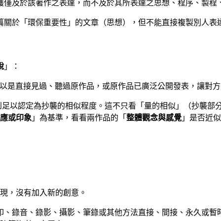
保護僅及於該著作之表達，而不及於其所表達之思想、程序、製程
篇關於「環保重要性」的文章（思想），但不能直接複製別人表
說
」：
可以是直接見過、聽過原作品，或原作品已廣泛公開發表，讓對
到足以認定為抄襲的相似程度。這不只看「量的相似」（抄襲部
應或印象
」為基準，看看兩作品的「
整體觀念與感覺
」是否近似
現，沒有加入新的創意。
複印、錄音、錄影、攝影、筆錄或其他方法直接、間接、永久或暫