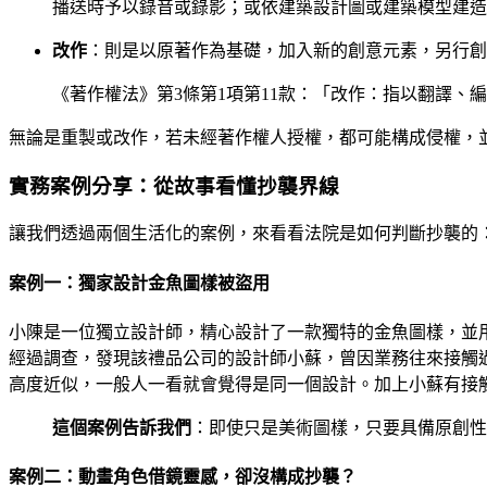
播送時予以錄音或錄影；或依建築設計圖或建築模型建造
改作
：則是以原著作為基礎，加入新的創意元素，另行創
《著作權法》第3條第1項第11款：「改作：指以翻譯、
無論是重製或改作，若未經著作權人授權，都可能構成侵權，並
實務案例分享：從故事看懂抄襲界線
讓我們透過兩個生活化的案例，來看看法院是如何判斷抄襲的
案例一：獨家設計金魚圖樣被盜用
小陳是一位獨立設計師，精心設計了一款獨特的金魚圖樣，並
經過調查，發現該禮品公司的設計師小蘇，曾因業務往來接觸
高度近似，一般人一看就會覺得是同一個設計。加上小蘇有接
這個案例告訴我們
：即使只是美術圖樣，只要具備原創性
案例二：動畫角色借鏡靈感，卻沒構成抄襲？