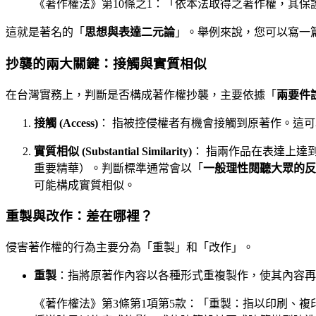
《著作權法》第10條之1：「依本法取得之著作權，其
這就是著名的「
思想與表達二元論
」。舉例來說，您可以寫一
抄襲的兩大關鍵：接觸與實質相似
在台灣實務上，判斷是否構成著作權抄襲，主要依據「
兩要件
接觸 (Access)
： 指被控侵權者有機會接觸到原著作。這
實質相似 (Substantial Similarity)
： 指兩作品在表達上達
重要精華）。判斷標準通常會以「
一般理性閱聽大眾的反
可能構成實質相似。
重製與改作：差在哪裡？
侵害著作權的行為主要分為「重製」和「改作」。
重製
：指將原著作內容以各種形式重複製作，使其內容再
《著作權法》第3條第1項第5款：「重製：指以印刷、