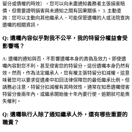
留分或債權的時效），您可以向未盡通知義務者主張損害賠
償，但需要證明損害與未通知之間有因果關係。 3. 主動查
詢：您可以主動向其他繼承人、可能保管遺囑的人或法院查詢
遺囑的相關資訊。
Q:
遺囑內容似乎對我不公平，我的特留分權益會受
影響嗎？
A:
遺囑的通知與否，不影響遺囑本身的真偽及效力。即使遺
囑內容對您不利，甚至侵害您的特留分，這份遺囑本身仍然有
效。然而，作為法定繼承人，您有權主張特留分扣減權。這意
味著您可以要求從遺產中扣回法律保障您的最低繼承比例。但
請務必注意，特留分扣減權有其時效性，通常在知悉遺囑侵害
特留分後兩年內，或繼承開始後十年內要行使，逾期就可能喪
失權利。
Q:
遺囑執行人除了通知繼承人外，還有哪些重要的
職責？