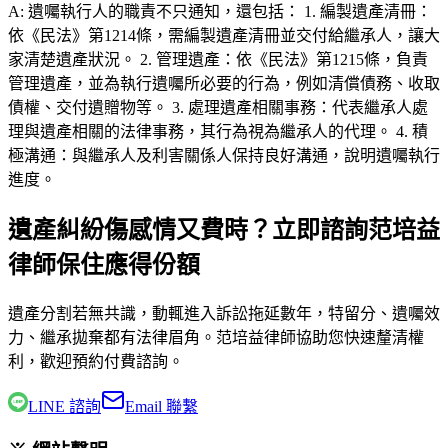
A:
遺囑執行人的職責不只通知，還包括： 1. 編製遺產清冊：
依《民法》第1214條，需編製遺產清冊並交付給繼承人，讓大
家清楚遺產狀況。 2. 管理遺產：依《民法》第1215條，負責
管理遺產，並為執行遺囑所必要的行為，例如清償債務、收取
債權、交付遺贈物等。 3. 處理遺產相關事務：代表繼承人處
理與遺產相關的法律事務，其行為視為繼承人的代理。 4. 積
極溝通：與繼承人及利害關係人保持良好溝通，說明遺囑執行
進度。
遺產糾紛傷感情又費時？立即諮詢范培益
律師保住應得份額
遺產分割若無共識，動輒進入訴訟拖延數年，特留分、遺囑效
力、繼承拋棄都有法律眉角。
范培益律師
協助您快速釐清權
利，歡迎預約付費諮詢。
LINE 諮詢
Email 聯繫