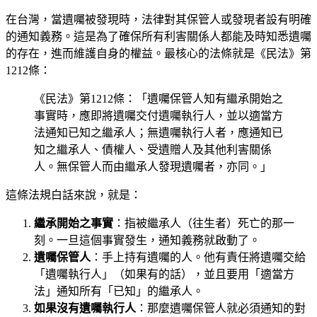
在台灣，當遺囑被發現時，法律對其保管人或發現者設有明確
的通知義務。這是為了確保所有利害關係人都能及時知悉遺囑
的存在，進而維護自身的權益。最核心的法條就是《民法》第
1212條：
《民法》第1212條：「遺囑保管人知有繼承開始之
事實時，應即將遺囑交付遺囑執行人，並以適當方
法通知已知之繼承人；無遺囑執行人者，應通知已
知之繼承人、債權人、受遺贈人及其他利害關係
人。無保管人而由繼承人發現遺囑者，亦同。」
這條法規白話來說，就是：
繼承開始之事實
：指被繼承人（往生者）死亡的那一
刻。一旦這個事實發生，通知義務就啟動了。
遺囑保管人
：手上持有遺囑的人。他有責任將遺囑交給
「遺囑執行人」（如果有的話），並且要用「適當方
法」通知所有「已知」的繼承人。
如果沒有遺囑執行人
：那麼遺囑保管人就必須通知的對