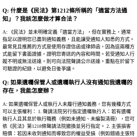
Q:
什麼是《民法》第1212條所稱的「適當方法通
知」？我該怎麼做才算合法？
A:
《民法》並未明確定義「適當方法」，但在實務上，通常
指足以證明您已盡到通知義務，且能讓受通知人知悉的方式。
最常見且推薦的方式是使用存證信函或律師函，因為這兩種方
式能留下書面證據，證明您寄送的內容和時間。若受通知人行
蹤不明或無法送達，則可向法院聲請公示送達。重點在於留下
可驗證的紀錄，以避免日後爭議。
Q:
如果遺囑保管人或遺囑執行人沒有通知我遺囑的
存在，我能怎麼辦？
A:
如果遺囑保管人或執行人未履行通知義務，您有幾種方式
可以主張權利： 1. 聲請法院另行指定遺囑執行人：若有遺囑
執行人且其怠於執行職務（例如未通知、未編製清冊），您可
依《民法》第1218條聲請法院撤換並另行指定。 2. 主張損害
賠償：若因未收到通知而導致您的權益受損（例如錯過主張特