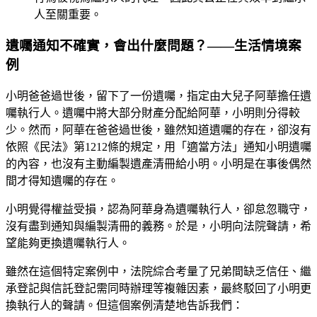
人至關重要。
遺囑通知不確實，會出什麼問題？——生活情境案
例
小明爸爸過世後，留下了一份遺囑，指定由大兒子阿華擔任遺
囑執行人。遺囑中將大部分財產分配給阿華，小明則分得較
少。然而，阿華在爸爸過世後，雖然知道遺囑的存在，卻沒有
依照《民法》第1212條的規定，用「適當方法」通知小明遺囑
的內容，也沒有主動編製遺產清冊給小明。小明是在事後偶然
間才得知遺囑的存在。
小明覺得權益受損，認為阿華身為遺囑執行人，卻怠忽職守，
沒有盡到通知與編製清冊的義務。於是，小明向法院聲請，希
望能夠更換遺囑執行人。
雖然在這個特定案例中，法院綜合考量了兄弟間缺乏信任、繼
承登記與信託登記需同時辦理等複雜因素，最終駁回了小明更
換執行人的聲請。但這個案例清楚地告訴我們：