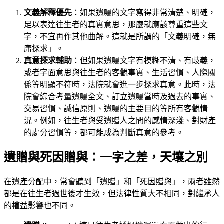
文義解釋優先
：如果遺囑的文字寫得非常清楚、明確，
足以表達往生者的真實意思，那麼就應該尊重這些文
字，不宜再作其他曲解。這就是所謂的「文義明確，無
庸探求」。
真意探求輔助
：但如果遺囑文字有模糊不清、有歧義，
或者字面意思與往生者的客觀事實、生活習慣、人際關
係等明顯不符時，法院就會進一步探求真意。此時，法
院會綜合考量遺囑全文、訂立遺囑當時及過去的事實、
交易習慣、誠信原則、遺囑的主要目的等所有客觀情
況。例如，往生者與受遺贈人之間的感情深淺、對財產
的處分習慣等，都可能成為判斷真意的參考。
遺贈與死因贈與：一字之差，天壤之別
在遺產分配中，常會聽到「遺贈」和「死因贈與」，兩者雖然
都是在往生者過世後才生效，但法律性質大不相同，對繼承人
的權益影響也不同。