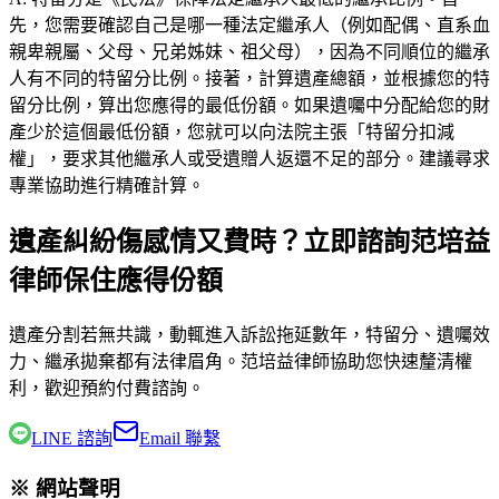
先，您需要確認自己是哪一種法定繼承人（例如配偶、直系血
親卑親屬、父母、兄弟姊妹、祖父母），因為不同順位的繼承
人有不同的特留分比例。接著，計算遺產總額，並根據您的特
留分比例，算出您應得的最低份額。如果遺囑中分配給您的財
產少於這個最低份額，您就可以向法院主張「特留分扣減
權」，要求其他繼承人或受遺贈人返還不足的部分。建議尋求
專業協助進行精確計算。
遺產糾紛傷感情又費時？立即諮詢范培益
律師保住應得份額
遺產分割若無共識，動輒進入訴訟拖延數年，特留分、遺囑效
力、繼承拋棄都有法律眉角。
范培益律師
協助您快速釐清權
利，歡迎預約付費諮詢。
LINE 諮詢
Email 聯繫
※ 網站聲明