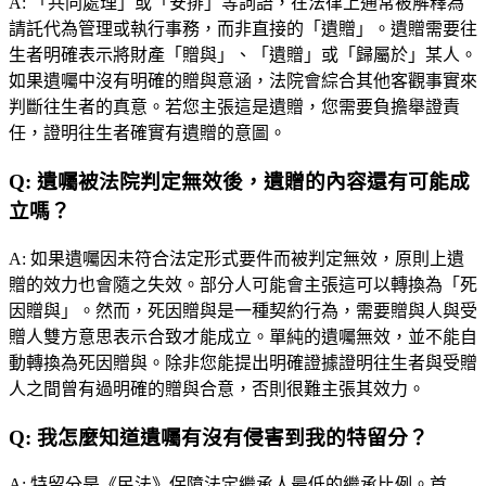
A:
「共同處理」或「安排」等詞語，在法律上通常被解釋為
請託代為管理或執行事務，而非直接的「遺贈」。遺贈需要往
生者明確表示將財產「贈與」、「遺贈」或「歸屬於」某人。
如果遺囑中沒有明確的贈與意涵，法院會綜合其他客觀事實來
判斷往生者的真意。若您主張這是遺贈，您需要負擔舉證責
任，證明往生者確實有遺贈的意圖。
Q:
遺囑被法院判定無效後，遺贈的內容還有可能成
立嗎？
A:
如果遺囑因未符合法定形式要件而被判定無效，原則上遺
贈的效力也會隨之失效。部分人可能會主張這可以轉換為「死
因贈與」。然而，死因贈與是一種契約行為，需要贈與人與受
贈人雙方意思表示合致才能成立。單純的遺囑無效，並不能自
動轉換為死因贈與。除非您能提出明確證據證明往生者與受贈
人之間曾有過明確的贈與合意，否則很難主張其效力。
Q:
我怎麼知道遺囑有沒有侵害到我的特留分？
A:
特留分是《民法》保障法定繼承人最低的繼承比例。首