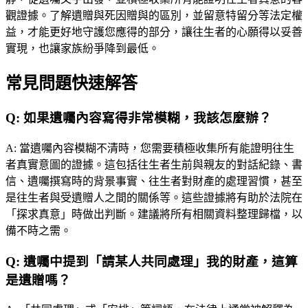
觀證據。了解遺贈與死因贈與的區別，並留意特留分等法定權
益，才能更好地守護您應得的部分，讓往生者的心願得以妥善
實現，也讓家族紛爭降到最低。
常見問題快速解答
Q:
如果遺囑內容寫得非常模糊，我該怎麼辦？
A:
當遺囑內容模糊不清時，您需要積極收集所有能證明往生
者真實意圖的證據。這包括往生者生前與親友的對話紀錄、書
信、遺囑撰寫時的背景事實、往生者對財產的處理習慣，甚至
是往生者與受遺贈人之間的關係等。這些證據將有助於法院在
「探求真意」時做出判斷。建議將所有相關資料整理歸檔，以
備不時之需。
Q:
遺囑中提到「請某人共同處理」我的財產，這算
是遺贈嗎？