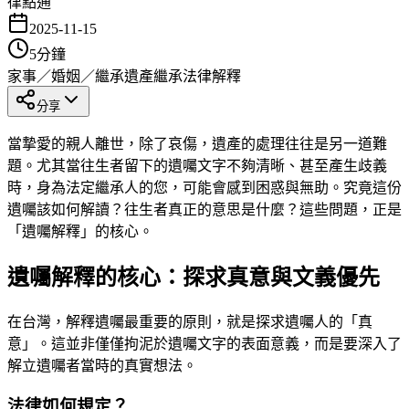
律點通
2025-11-15
5
分鐘
家事／婚姻／繼承
遺產繼承
法律解釋
分享
當摯愛的親人離世，除了哀傷，遺產的處理往往是另一道難
題。尤其當往生者留下的遺囑文字不夠清晰、甚至產生歧義
時，身為法定繼承人的您，可能會感到困惑與無助。究竟這份
遺囑該如何解讀？往生者真正的意思是什麼？這些問題，正是
「遺囑解釋」的核心。
遺囑解釋的核心：探求真意與文義優先
在台灣，解釋遺囑最重要的原則，就是探求遺囑人的「真
意」。這並非僅僅拘泥於遺囑文字的表面意義，而是要深入了
解立遺囑者當時的真實想法。
法律如何規定？