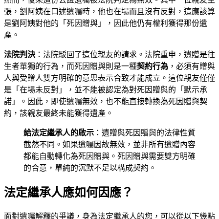
張，劉阿姨在口述遺囑時，他也在場而且沒有反對，這應該算
是劉阿姨對他的「死因贈與」，因此他仍有權利獲得那份遺
產。
法院判決
：法院駁回了這位親友的請求。法院重申，遺贈是往
生者單獨的行為，而死因贈與則是一種
契約行為
，必須有贈與
人與受贈人雙方明確的意思表示合致才能成立。這位親友僅僅
是「在場未反對」，並不能被認定為對死因贈與的「默示承
諾」。因此，即使遺囑無效，也不能直接轉換為死因贈與契
約，該親友最終未能獲得遺產。
給法定繼承人的啟示
：遺贈與死因贈與的法律性質
截然不同。如果遺囑因故無效，並非所有遺贈內容
都能自動轉化為死因贈與。死因贈與需要雙方明確
的合意，單純的沉默不足以構成契約。
法定繼承人應如何因應？
面對遺囑解釋的爭議，身為法定繼承人的您，可以從以下幾點