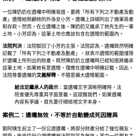
一位陳奶奶在遺囑中明確寫道，要將「所有下列之不動產及動
產」遺贈給照顧她的外孫女小芳。遺囑上詳細列出了幾筆房產
和存款。然而，在立遺囑之後，陳奶奶又繼承了她先生的一筆
土地。小芳認為，這筆土地也應該包含在遺贈的範圍內。
法院判決
：法院駁回了小芳的主張。法院認為，遺囑既然明確
記載了「所有下列之不動產及動產」，就表示遺贈的範圍僅限
於遺囑上所列出的財產。既然陳奶奶立遺囑時已經知道將繼承
這筆土地，如果她有意遺贈，理應在遺囑中明確記載。因此，
法院尊重遺囑的
文義解釋
，不隨意擴大遺贈範圍。
給法定繼承人的啟示
：當遺囑文字清晰明確時，法
院會優先尊重其字面意義。這提醒我們，如果遺囑
內容有爭議，首先要仔細檢視文字本身。
案例二：遺囑無效，不等於自動變成死因贈與
劉阿姨生前立了一份公證遺囑，將部分財產分給了幾位親友。
然而，後來這份公證遺囑被法院判定為無效。其中一位親友主