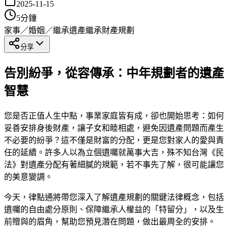
2025-11-15
5
分鐘
家事／婚姻／繼承
遺產繼承
財產規劃
分享
告別紛爭，從容傳承：中年規劃者的遺產
智慧
您是否正值人生中點，事業家庭皆有成，卻也開始思考：如何
妥善安排身後財產，讓子女和睦相處，避免因遺產問題而產生
不必要的紛爭？這不僅是財富的分配，更是您對家人的愛與責
任的延續。許多人以為立個遺囑就萬事大吉，殊不知台灣《民
法》對遺產分配有著細膩的規範，若不事先了解，很可能讓您
的美意變調。
今天，律點通將帶您深入了解遺產規劃的關鍵法律概念，包括
遺囑的自由處分原則、保障繼承人權益的「特留分」，以及生
前贈與的眉角，幫助您預見潛在問題，做出最周全的安排。