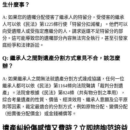
生什麼事？
A:
如果您的遺囑分配侵害了繼承人的特留分，受侵害的繼承
人可以依《民法》第1225條行使「特留分扣減權」。他們可以
向受遺贈人或受指定應繼分的人，請求返還不足特留分的部
分。這可能導致您的遺囑部分內容無法完全執行，甚至引發家
庭紛爭和法律訴訟。
Q:
繼承人之間對遺產分割方式意見不合，該怎麼
辦？
A:
如果繼承人之間無法就遺產分割方式達成協議，任何一位
繼承人都可以依《民法》第1164條向法院聲請「裁判分割遺
產」。法院會根據《民法》第824條（共有物分割之準用），
綜合考量遺產的性質、價值、經濟效用、繼承人意願及公平原
則等因素，裁定最適合的分割方式，例如原物分配、變價分配
（拍賣後分配價金）或金錢補償等。
遺產糾紛傷感情又費時？立即諮詢范培益