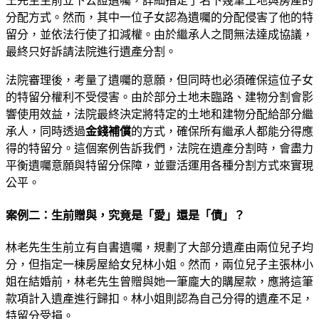
王先生生前立下公證遺囑，詳細指定了名下幾筆土地與房產的
分配方式。然而，其中一位子女認為遺囑的分配侵害了他的特
留分，並依法行使了扣減權。由於繼承人之間無法達成協議，
最終只好訴請法院進行遺產分割。
法院審理後，考量了遺囑的意願，但同時也必須確保這位子女
的特留分權利不受侵害。由於部分土地未臨路、建物分割會影
響使用效益，法院最終決定將特定的土地和建物分配給部分繼
承人，同時透過
金錢補償
的方式，確保所有繼承人都能分得應
得的特留分。這個案例告訴我們，法院在遺產分割時，會盡力
平衡遺囑意願與特留分保障，並靈活運用各種分割方式來實現
公平。
案例二：生前贈與，究竟是「愛」還是「債」？
林老先生生前立有自書遺囑，規劃了大部分遺產由兩位兒子均
分，但指定一棟房屋給女兒林小姐。然而，兩位兒子主張林小
姐在結婚前，林老先生曾贈與她一筆龐大的購屋款，應將這筆
款項計入遺產進行歸扣。林小姐則認為自己分得的遺產不足，
特留分受損。