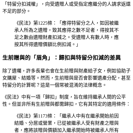
「特留分扣減權」，向受遺贈人或受指定應繼分的人請求返還
不足的部分。
《民法》第1225條：「應得特留分之人，如因被繼
承人所為之遺贈，致其應得之數不足者，得按其不
足之數由遺贈財產扣減之。受遺贈人有數人時，應
按其所得遺贈價額比例扣減。」
生前贈與的「眉角」：歸扣與特留分扣減的差異
除了遺囑，許多長輩也會在生前贈與財產給子女，例如協助子
女購屋、結婚等。然而，生前贈與是否會影響遺產分配，甚至
特留分的計算呢？這是一個常被混淆的法律概念。
《民法》中有一項「歸扣」制度，旨在維持繼承人間的公平
性。但並非所有生前贈與都需歸扣，它有其特定的適用條件：
《民法》第1173條：「繼承人中有在繼承開始前因
結婚、分居或營業，已從被繼承人受有財產之贈與
者，應將該贈與價額加入繼承開始時被繼承人所有