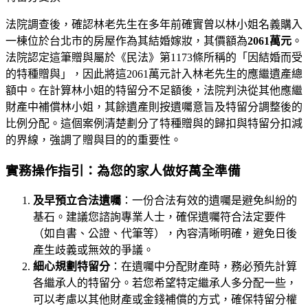
法院調查後，確認林老先生在多年前確實曾以林小姐名義購入
一棟位於台北市的房屋作為其結婚嫁妝，其價額為
2061萬元
。
法院認定這筆贈與屬於《民法》第1173條所稱的「因結婚而受
的特種贈與」，因此將這2061萬元計入林老先生的應繼遺產總
額中。在計算林小姐的特留分不足額後，法院判決從其他應繼
財產中補償林小姐，其餘遺產則按遺囑意旨及特留分調整後的
比例分配。這個案例清楚劃分了特種贈與的歸扣與特留分扣減
的界線，強調了贈與目的的重要性。
實務操作指引：為您的家人做好萬全準備
及早預立合法遺囑
：一份合法有效的遺囑是避免糾紛的
基石。建議您諮詢專業人士，確保遺囑符合法定要件
（如自書、公證、代筆等），內容清晰明確，避免日後
產生歧義或無效的爭議。
細心規劃特留分
：在遺囑中分配財產時，務必預先計算
各繼承人的特留分。若您希望特定繼承人多分配一些，
可以考慮以其他財產或金錢補償的方式，確保特留分權