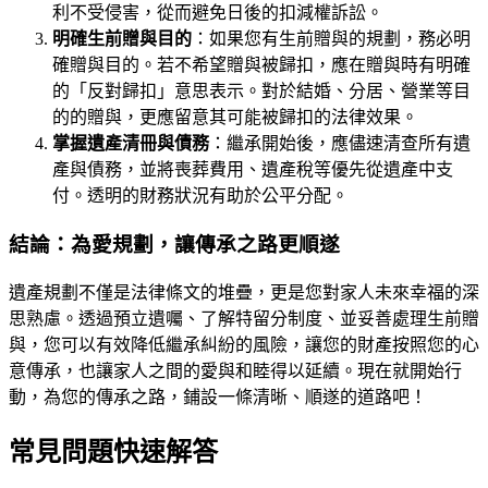
利不受侵害，從而避免日後的扣減權訴訟。
明確生前贈與目的
：如果您有生前贈與的規劃，務必明
確贈與目的。若不希望贈與被歸扣，應在贈與時有明確
的「反對歸扣」意思表示。對於結婚、分居、營業等目
的的贈與，更應留意其可能被歸扣的法律效果。
掌握遺產清冊與債務
：繼承開始後，應儘速清查所有遺
產與債務，並將喪葬費用、遺產稅等優先從遺產中支
付。透明的財務狀況有助於公平分配。
結論：為愛規劃，讓傳承之路更順遂
遺產規劃不僅是法律條文的堆疊，更是您對家人未來幸福的深
思熟慮。透過預立遺囑、了解特留分制度、並妥善處理生前贈
與，您可以有效降低繼承糾紛的風險，讓您的財產按照您的心
意傳承，也讓家人之間的愛與和睦得以延續。現在就開始行
動，為您的傳承之路，鋪設一條清晰、順遂的道路吧！
常見問題快速解答