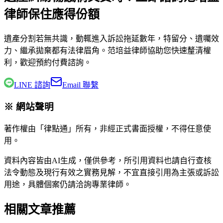
律師保住應得份額
遺產分割若無共識，動輒進入訴訟拖延數年，特留分、遺囑效
力、繼承拋棄都有法律眉角。
范培益律師
協助您快速釐清權
利，歡迎預約付費諮詢。
LINE 諮詢
Email 聯繫
※ 網站聲明
著作權由「律點通」所有，非經正式書面授權，不得任意使
用。
資料內容皆由AI生成，僅供參考，所引用資料也請自行查核
法令動態及現行有效之實務見解，不宜直接引用為主張或訴訟
用途，具體個案仍請洽詢專業律師。
相關文章推薦