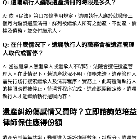
Q:
遺囑執行人編製遺產清冊的時限是多久？
A:
依《民法》第1179條準用規定，遺囑執行人應於就職後三
個月內編製遺產清冊，詳列被繼承人所有之動產、不動產、債
權及債務，並交付繼承人。
Q:
在什麼情況下，遺囑執行人的職務會被遺產管理
人取代或暫停？
A:
當被繼承人無繼承人或繼承人不明時，法院會選任遺產管
理人。在此情況下，若遺產狀況不明、債務未清，遺產管理人
需先行踐行搜索繼承人及清算程序。實務上，此時遺囑執行人
的權限應暫被停止，待清算程序完成、遺產範圍確定後，遺囑
執行人才能繼續執行遺囑內容。
遺產糾紛傷感情又費時？立即諮詢范培益
律師保住應得份額
遺產分割若無共識，動輒進入訴訟拖延數年，特留分、遺囑效