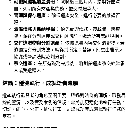
就職與編製遺產清冊：
就職後三個月內，編製詳盡清
冊，列明所有財產與債務，並交付繼承人。
管理與保存遺產：
確保遺產安全，進行必要的維護管
理。
清償債務與繳納稅捐：
優先處理債務、喪葬費、醫療
費，並在分割遺產或交付遺贈前，繳清所有應納稅捐。
交付遺贈物與分割遺產：
依據遺囑內容交付遺贈物。若
遺囑定有分割方法，應從其所定；若無，則需由繼承人
協議或聲請法院裁判分割。
移交遺產：
在所有職務完成後，將剩餘遺產移交給繼承
人或受遺贈人。
結論：穩健執行，成就逝者遺願
遺產執行監督者的角色至關重要。透過對法條的理解、職務界
線的釐清，以及實務案例的借鏡，您將能更穩健地執行任務。
切記，細心、公正、依法行事，是您成功完成遺囑執行任務的
基石。