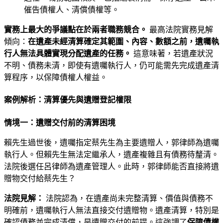
催告債權人、清償債權等。
實務上最大的爭議點在於兩者職務競合。
最高法院實務見解
傾向：
在遺產未經清算確定其範圍、內容、數額之前，遺囑執
行人無法具體實現分配遺產的任務。
這意味著，若遺產狀況
不明、債務未清，即使有遺囑執行人，仍可能需先完成遺產清
算程序，以保障債權人權益。
案例解析：清算優先與遺贈登記權限
情境一：遺贈交付前的清算困境
賴先生過世後，遺囑指定蔡先生為主要遺贈人，郭律師為遺囑
執行人。但賴先生無法定繼承人，遺產複雜且有債務待釐清。
法院後選任呂律師為遺產管理人。此時，郭律師能否直接將遺
贈物交付給蔡先生？
法院見解：
法院認為，在遺產尚未完整清算、價值與債務不
明確前，遺囑執行人無法直接交付遺贈物。遺產清算，特別是
確認債務並完成清償，是遺贈交付的前提。這強調了
保障債權