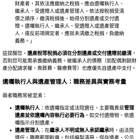
財產者，其依法應繳納之稅捐，應由遺囑執行人、
繼承人、受遺贈人或遺產管理人，依法按稅捐受清
償之順序，繳清稅捐後，始得分割遺產或交付遺
贈。遺囑執行人、繼承人、受遺贈人或遺產管理
人，違反前項規定者，應就未清繳之稅捐，負繳納
義務。」
這提醒您，
遺產稅等稅捐必須在分割遺產或交付遺贈前繳清
，
否則您可能需承擔繳納義務。被繼承人的債務（如配偶剩餘財
產分配請求權、喪葬費、醫療費等）也應優先自遺產中支付。
遺囑執行人與遺產管理人：職務差異與實務考量
兩者職務常被混淆：
遺囑執行人
：依遺囑指定或法院選任，主要職責是
管理
遺產並依遺囑內容執行必要行為
，如交付遺贈物、依遺
囑指示分割遺產。
遺產管理人
：在
繼承人不明或無人承認繼承
時，由法院
選任，職務範圍較廣，包括編製清冊、保存遺產、公示