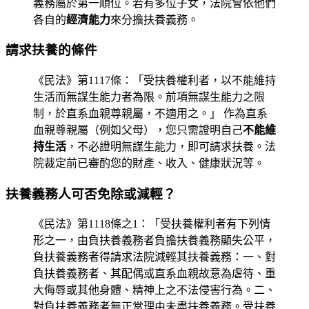
義務屬於第一順位。若有多位子女，法院會依他們
各自的
經濟能力
來分擔扶養義務。
請求扶養的條件
《民法》第1117條：「受扶養權利者，以不能維持
生活而無謀生能力者為限。前項無謀生能力之限
制，於直系血親尊親屬，不適用之。」 作為直系
血親尊親屬（例如父母），您只需證明自己
不能維
持生活
，不必證明無謀生能力，即可請求扶養。法
院裁定前已審酌您的財產、收入、健康狀況等。
扶養義務人可否免除或減輕？
《民法》第1118條之1：「受扶養權利者有下列情
形之一，由負扶養義務者負擔扶養義務顯失公平，
負扶養義務者得請求法院減輕其扶養義務：一、對
負扶養義務者、其配偶或直系血親故意為虐待、重
大侮辱或其他身體、精神上之不法侵害行為。二、
對負扶養義務者無正當理由未盡扶養義務。受扶養