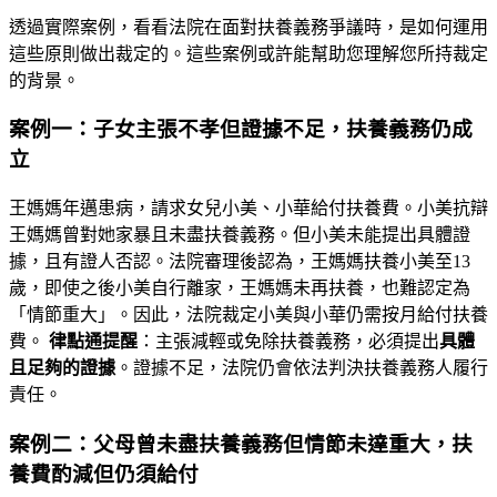
透過實際案例，看看法院在面對扶養義務爭議時，是如何運用
這些原則做出裁定的。這些案例或許能幫助您理解您所持裁定
的背景。
案例一：子女主張不孝但證據不足，扶養義務仍成
立
王媽媽年邁患病，請求女兒小美、小華給付扶養費。小美抗辯
王媽媽曾對她家暴且未盡扶養義務。但小美未能提出具體證
據，且有證人否認。法院審理後認為，王媽媽扶養小美至13
歲，即使之後小美自行離家，王媽媽未再扶養，也難認定為
「情節重大」。因此，法院裁定小美與小華仍需按月給付扶養
費。
律點通提醒
：主張減輕或免除扶養義務，必須提出
具體
且足夠的證據
。證據不足，法院仍會依法判決扶養義務人履行
責任。
案例二：父母曾未盡扶養義務但情節未達重大，扶
養費酌減但仍須給付