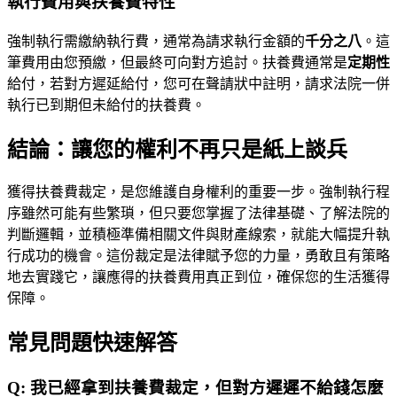
執行費用與扶養費特性
強制執行需繳納執行費，通常為請求執行金額的
千分之八
。這
筆費用由您預繳，但最終可向對方追討。扶養費通常是
定期性
給付，若對方遲延給付，您可在聲請狀中註明，請求法院一併
執行已到期但未給付的扶養費。
結論：讓您的權利不再只是紙上談兵
獲得扶養費裁定，是您維護自身權利的重要一步。強制執行程
序雖然可能有些繁瑣，但只要您掌握了法律基礎、了解法院的
判斷邏輯，並積極準備相關文件與財產線索，就能大幅提升執
行成功的機會。這份裁定是法律賦予您的力量，勇敢且有策略
地去實踐它，讓應得的扶養費用真正到位，確保您的生活獲得
保障。
常見問題快速解答
Q:
我已經拿到扶養費裁定，但對方遲遲不給錢怎麼