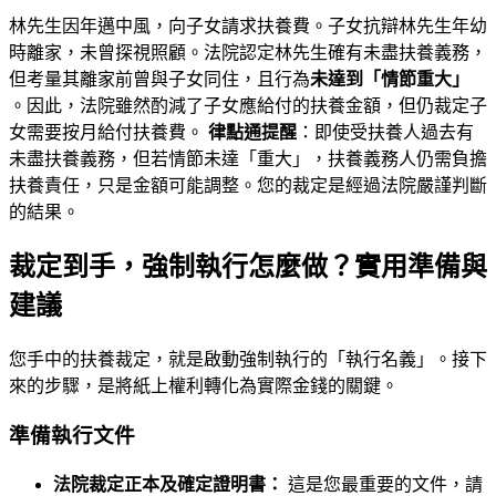
林先生因年邁中風，向子女請求扶養費。子女抗辯林先生年幼
時離家，未曾探視照顧。法院認定林先生確有未盡扶養義務，
但考量其離家前曾與子女同住，且行為
未達到「情節重大」
。因此，法院雖然酌減了子女應給付的扶養金額，但仍裁定子
女需要按月給付扶養費。
律點通提醒
：即使受扶養人過去有
未盡扶養義務，但若情節未達「重大」，扶養義務人仍需負擔
扶養責任，只是金額可能調整。您的裁定是經過法院嚴謹判斷
的結果。
裁定到手，強制執行怎麼做？實用準備與
建議
您手中的扶養裁定，就是啟動強制執行的「執行名義」。接下
來的步驟，是將紙上權利轉化為實際金錢的關鍵。
準備執行文件
法院裁定正本及確定證明書：
這是您最重要的文件，請