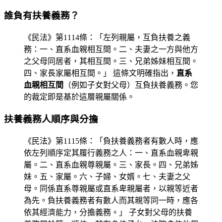
誰負有扶養義務？
《民法》第1114條：「左列親屬，互負扶養之義
務：一、直系血親相互間。二、夫妻之一方與他方
之父母同居者，其相互間。三、兄弟姊妹相互間。
四、家長家屬相互間。」 這條文明確指出，
直系
血親相互間
（例如子女對父母）互負扶養義務。您
的裁定即是基於這層親屬關係。
扶養義務人順序與分擔
《民法》第1115條：「負扶養義務者有數人時，應
依左列順序定其履行義務之人：一、直系血親卑親
屬。二、直系血親尊親屬。三、家長。四、兄弟姊
妹。五、家屬。六、子婦、女婿。七、夫妻之父
母。同係直系尊親屬或直系卑親屬者，以親等近者
為先。負扶養義務者有數人而其親等同一時，應各
依其經濟能力，分擔義務。」 子女對父母的扶養