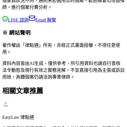
個家庭狀況不同，通則未必適用您的個案。歡迎聯繫
范培益律
師
，進行個案付費分析。
LINE 諮詢
Email 聯繫
※ 網站聲明
著作權由「律點通」所有，非經正式書面授權，不得任意使
用。
資料內容皆由AI生成，僅供參考，所引用資料也請自行查核
法令動態及現行有效之實務見解，不宜直接引用為主張或訴訟
用途，具體個案仍請洽詢專業律師。
相關文章推薦
EasyLaw 律點通