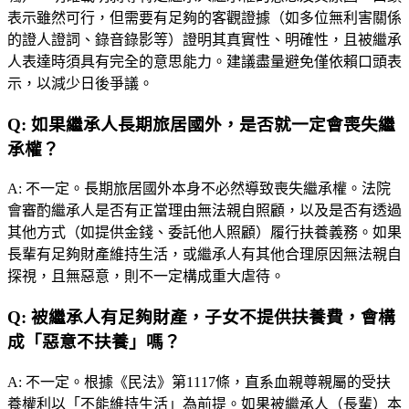
表示雖然可行，但需要有足夠的客觀證據（如多位無利害關係
的證人證詞、錄音錄影等）證明其真實性、明確性，且被繼承
人表達時須具有完全的意思能力。建議盡量避免僅依賴口頭表
示，以減少日後爭議。
Q:
如果繼承人長期旅居國外，是否就一定會喪失繼
承權？
A:
不一定。長期旅居國外本身不必然導致喪失繼承權。法院
會審酌繼承人是否有正當理由無法親自照顧，以及是否有透過
其他方式（如提供金錢、委託他人照顧）履行扶養義務。如果
長輩有足夠財產維持生活，或繼承人有其他合理原因無法親自
探視，且無惡意，則不一定構成重大虐待。
Q:
被繼承人有足夠財產，子女不提供扶養費，會構
成「惡意不扶養」嗎？
A:
不一定。根據《民法》第1117條，直系血親尊親屬的受扶
養權利以「不能維持生活」為前提。如果被繼承人（長輩）本