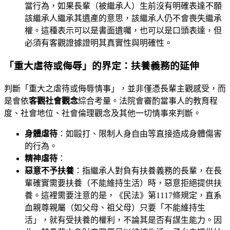
當行為，如果長輩（被繼承人）生前沒有明確表達不願
該繼承人繼承其遺產的意思，該繼承人仍不會喪失繼承
權。這種表示可以是書面遺囑，也可以是口頭表達，但
必須有客觀證據證明其真實性與明確性。
「重大虐待或侮辱」的界定：扶養義務的延伸
判斷「重大之虐待或侮辱情事」，並非僅憑長輩主觀感受，而
是會依
客觀社會觀念
綜合考量。法院會審酌當事人的教育程
度、社會地位、社會倫理觀念及其他一切情事來判斷。
身體虐待
：如毆打、限制人身自由等直接造成身體傷害
的行為。
精神虐待
：
惡意不予扶養
：指繼承人對負有扶養義務的長輩，在長
輩確實需要扶養（不能維持生活）時，惡意拒絕提供扶
養。這裡需要注意的是，《民法》第1117條規定，直系
血親尊親屬（如父母、祖父母）只要「不能維持生
活」，就有受扶養的權利，不論其是否有謀生能力。因