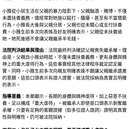
小雅從小就生活在父親的暴力陰影下，父親酗酒、賭博，不僅
未盡扶養義務，還經常對她施以毆打、騷擾，甚至有不當猥褻
行為。小雅長大後與父親分居，父親也從未關心或支付扶養
費。小雅生前多次向表姊及好友明確表示，父親從未扶養過
她，她死後絕不會讓父親繼承半毛錢。
法院判決結果與理由
：法院最終判決確認父親喪失繼承權。理
由是，父親自小雅幼時起，不僅未盡扶養義務，更有身體與精
神上的重大虐待行為，這些事實經其他法律程序裁定認定屬
實。同時，小雅生前多次向親友明確表達不願讓父親繼承遺產
的意願，這些口頭表示有證人證實，被法院採納為真實且明確
的表示。
指導意義
：本案顯示，長期的身體與精神虐待，加上惡意不扶
養，足以構成「重大虐待」。被繼承人即使是口頭表示剝奪繼
承權，只要有足夠的客觀證據（如多位證人證詞）證明其真實
性與明確性，仍可被法院採納。