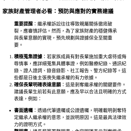
家族財產管理者必看：預防與應對的實務建議
重要提醒
：繼承權訴訟往往導致親屬關係徹底破
裂，應審慎評估。然而，為了家族財產的穩健傳承
與長輩意願的實現，預先規劃與證據保全至關重
要。
積極蒐集證據
：若家族成員有對長輩施加重大虐待或侮
辱情事，應詳細蒐集具體事證，例如醫療紀錄、通訊紀
錄、證人證詞、錄音錄影、社工報告、警方紀錄等。這
些都是日後主張喪失繼承權的有力依據。
確保長輩明確表達意願
：這是剝奪繼承權的關鍵要件。
建議長輩生前若有此意願，應及早以合法且明確的方式
表達，例如：
書面遺囑
：透過代筆遺囑或公證遺囑，明確載明剝奪特
定繼承人繼承權的意思，並說明原因。這是最具法律效
力的證明方式。