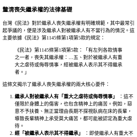
釐清喪失繼承權的法律基礎
台灣《民法》對於繼承人喪失繼承權有明確規範，其中最常引
起爭議的，便是涉及繼承人對被繼承人有不當行為的情況。這
主要依據《民法》第1145條第1項第5款的規定：
《民法》第1145條第1項第5款：「有左列各款情事
之一者，喪失其繼承權：…五、對於被繼承人有重
大之虐待或侮辱情事，經被繼承人表示其不得繼承
者。」
這條文揭示了繼承人喪失繼承權的兩大核心要件：
繼承人對被繼承人有「重大之虐待或侮辱情事」
：這不
僅限於身體上的傷害，也包含精神上的痛苦。例如，惡
意不予扶養、無正當理由長期不探視臥病在床的長輩，
導致長輩精神上承受莫大痛苦，都可能被認定為重大虐
待。
經「被繼承人表示其不得繼承」
：即使繼承人有重大不