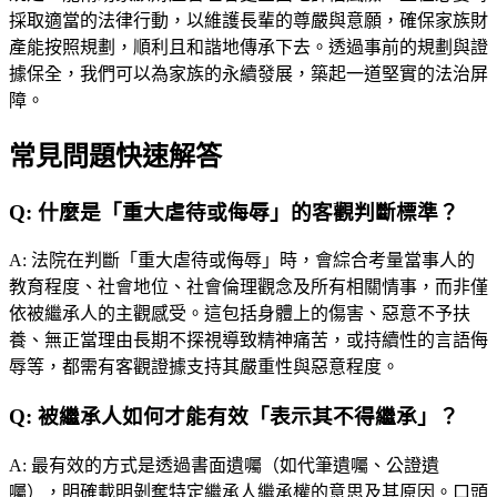
採取適當的法律行動，以維護長輩的尊嚴與意願，確保家族財
產能按照規劃，順利且和諧地傳承下去。透過事前的規劃與證
據保全，我們可以為家族的永續發展，築起一道堅實的法治屏
障。
常見問題快速解答
Q:
什麼是「重大虐待或侮辱」的客觀判斷標準？
A:
法院在判斷「重大虐待或侮辱」時，會綜合考量當事人的
教育程度、社會地位、社會倫理觀念及所有相關情事，而非僅
依被繼承人的主觀感受。這包括身體上的傷害、惡意不予扶
養、無正當理由長期不探視導致精神痛苦，或持續性的言語侮
辱等，都需有客觀證據支持其嚴重性與惡意程度。
Q:
被繼承人如何才能有效「表示其不得繼承」？
A:
最有效的方式是透過書面遺囑（如代筆遺囑、公證遺
囑），明確載明剝奪特定繼承人繼承權的意思及其原因。口頭