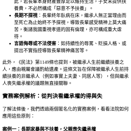
此，若長輩本身財產豐厚足以維持生活，子女未提供扶
養費，不必然構成「惡意不予扶養」。
長期不探視
：長輩終年臥病在床，繼承人無正當理由而
至死亡為止始終不予探視，導致長輩感受精神上莫大痛
苦，衡諸我國重視孝道的固有倫理，亦可構成重大虐
待。
言語侮辱或不法侵害
：如持續性的辱罵、貶損人格、或
提出不實指控導致長輩精神痛苦等。
此外，《民法》第1149條也提到，被繼承人生前繼續扶養之
人，應由親屬會議酌給遺產。這條文旨在保障被繼承人生前持
續扶養的非繼承人（例如事實上夫妻、同居人等），但與繼承
人喪失繼承權的議題無直接關聯。
實務案例解析：從判決看繼承權的得與失
了解法條後，我們透過兩個匿名化的實務案例，看看法院如何
應用這些原則：
案例一：長期家暴與不扶養，父親喪失繼承權