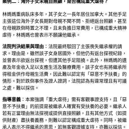
案例二：海外子女未親自照顧，是否構成重大虐待？
林媽媽重病臥床多年，其子女之一長年居住加拿大。其他手足
主張這位海外子女長期對母親不聞不問、拒絕返台照顧，甚至
在母親跌倒時置之不理，且未負擔日常費用，已構成重大精神
虐待，林媽媽也曾表示不願讓他繼承。
法院判決結果與理由
：法院最終駁回了主張喪失繼承權的請
求。理由是，雖然該子女身居國外，但他仍有返台探視紀錄，
並曾表示欲返台探視，但遭其他手足阻撓。此外，林媽媽的遺
產及年金收入足以支應生活及醫療費用，該子女也有將繼承所
得租金供作母親生活費，因此難以認定有「惡意不予扶養」的
情形。對於跌倒事件及證人證詞，法院認為有違常理且有可議
之處，難以採信。
指導意義
：本案強調「重大虐待」需有客觀事證支持，且「惡
意不予扶養」的前提是被繼承人確實有受扶養的必要。繼承人
若有正當理由無法探視或提供直接照顧，且有其他方式（如提
供財產）盡扶養義務，則難以認定構成重大虐待。同時，被繼
承人表示不得繼承的意思，若無客觀證據支持，亦難以採信。