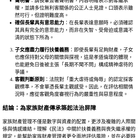
聲明書
：請長輩簽署聲明書，內容明確表示剝奪繼承
權，並請多位無利害關係的公正人士見證。口頭表示雖
然可行，但證明難度高。
確保長輩具有意思能力
：在長輩表達意願時，必須確認
其具有完全的意思能力，而非在失智、受脅迫或意識不
清的狀態下所為。
子女應盡力履行扶養義務
：即使長輩有足夠財產，子女
也應保持對父母的關懷與探視，這是孝道倫理的體現，
也能避免日後被主張「長期不聞不問」構成精神虐待的
爭議。
客觀判斷原則
：法院對「重大虐待或侮辱」的認定採客
觀標準，不會單憑長輩主觀感受。因此，在評估相關情
況時，應從客觀角度審視行為的嚴重性與惡意程度。
結論：為家族財產傳承築起法治屏障
家族財產管理不僅是數字與資產的配置，更涉及複雜的人際關
係與情感連結。理解《民法》中關於扶養義務與喪失繼承權的
規定，能幫助家族財產管理者更全面地評估風險，並在必要時