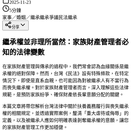
2025-11-23
5
分鐘
家事／婚姻／繼承
繼承爭議
民法繼承
分享
繼承權並非理所當然：家族財產管理者必
知的法律變數
在家族財產管理與傳承的過程中，我們常會認為血緣關係是繼
承權的絕對保障。然而，台灣《民法》設有特殊條款，在特定
情況下，即使是直系血親，也可能因為對被繼承人有不當行為
而喪失繼承權。對於家族財產管理者而言，深入理解這些法律
規範，是預防家族紛爭、確保財產依長輩意願分配的關鍵。
本篇文章將帶您解析台灣法律中關於扶養義務履行與喪失繼承
權的相關規定，並透過實際案例，釐清「重大虐待或侮辱」的
定義，以及被繼承人應如何明確表達剝奪繼承權的意願，讓您
的家族財產管理工作更加穩健。