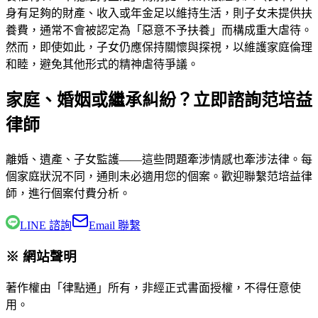
身有足夠的財產、收入或年金足以維持生活，則子女未提供扶
養費，通常不會被認定為「惡意不予扶養」而構成重大虐待。
然而，即使如此，子女仍應保持關懷與探視，以維護家庭倫理
和睦，避免其他形式的精神虐待爭議。
家庭、婚姻或繼承糾紛？立即諮詢范培益
律師
離婚、遺產、子女監護——這些問題牽涉情感也牽涉法律。每
個家庭狀況不同，通則未必適用您的個案。歡迎聯繫
范培益律
師
，進行個案付費分析。
LINE 諮詢
Email 聯繫
※ 網站聲明
著作權由「律點通」所有，非經正式書面授權，不得任意使
用。