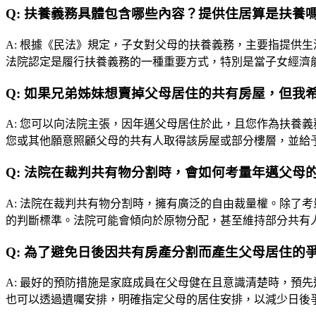
Q:
扶養義務具體包含哪些內容？提供住居算是扶養
A:
根據《民法》規定，子女對父母的扶養義務，主要指提供生
法院認定是履行扶養義務的一種重要方式，特別是當子女經濟
Q:
如果兄弟姊妹想賣掉父母居住的共有房屋，但我
A:
您可以向法院主張，因年邁父母居住於此，且您作為扶養義
您或其他願意照顧父母的共有人取得該房屋或部分樓層，並給
Q:
法院在裁判共有物分割時，會如何考量年邁父母
A:
法院在裁判共有物分割時，擁有廣泛的自由裁量權。除了考
的判斷標準。法院可能會傾向於原物分配，甚至維持部分共有
Q:
為了避免日後因共有房產分割而產生父母居住的
A:
最好的預防措施是家庭成員在父母健在且意識清楚時，預先
也可以透過遺囑安排，明確指定父母的居住安排，以減少日後