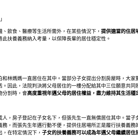
」
錢、飲食、醫療等生活所需外，在某些情況下，
提供適當的住居
將此扶養義務納入考量，以保障長輩的居住穩定性。
伯和林媽媽一直居住在其中。當部分子女提出分割房屋時，大家
活。因此，法院判決將父母居住的一樓分配給其中三位願意共同
物分割時，會
高度重視年邁父母的居住權益，盡力維持其生活穩
成人，房子登記在子女名下，但張先生一直無償居住其中。當子
義務，而張先生年邁行動不便，提供住居場所正是履行扶養義務
出，在特定情況下，
子女的扶養義務可以成為年邁父母繼續居住