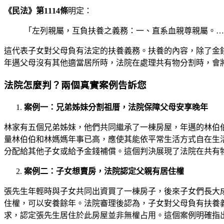
《民法》第1114條
明定：
「左列親屬，互負扶養之義務：一、直系血親尊親屬。…
這代表子女對父母負有法定的扶養義務。扶養的內容，除了金
年邁父母沒有其他適當居所時，法院在處理共有物分割時，會
法院怎麼判？兩個真實案例告訴您
案例一：兄弟姊妹分割祖厝，法院保障父母安享晚年
林家有五個兄弟姊妹，他們共同繼承了一棟房屋，年邁的林伯
量林伯伯和林媽媽年事已高，應使其能依平常生活方式自在生
分配給其他子女或給予金錢補償。這個判決展現了法院在共有
案例二：子女想賣房，法院認定父親有居住權
張先生年輕時與子女共同出資買了一棟房子，後來子女們長大
住權，可以安養餘年。法院審理後認為，子女對父母負有扶養
求，認定張先生居住於此房屋並非無權占用。這個案例明確指