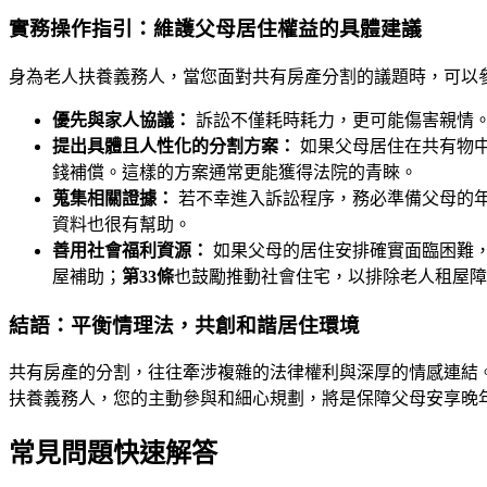
實務操作指引：維護父母居住權益的具體建議
身為老人扶養義務人，當您面對共有房產分割的議題時，可以
優先與家人協議：
訴訟不僅耗時耗力，更可能傷害親情
提出具體且人性化的分割方案：
如果父母居住在共有物
錢補償。這樣的方案通常更能獲得法院的青睞。
蒐集相關證據：
若不幸進入訴訟程序，務必準備父母的
資料也很有幫助。
善用社會福利資源：
如果父母的居住安排確實面臨困難
屋補助；
第33條
也鼓勵推動社會住宅，以排除老人租屋障
結語：平衡情理法，共創和諧居住環境
共有房產的分割，往往牽涉複雜的法律權利與深厚的情感連結
扶養義務人，您的主動參與和細心規劃，將是保障父母安享晚
常見問題快速解答